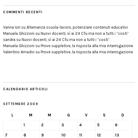
COMMENTI RECENTI
Vanna Iori
su
Alternanza scuola-lavoro, potenziare contenuti educativi
Manuela Ghizzoni
su
Nuovi docenti, sì ai 24 Cfu ma non a tutti i “costi”
sandra
su
Nuovi docenti, sì ai 24 Cfu ma non a tutti i “costi”
Manuela Ghizzoni
su
Prove suppletive, la risposta alla mia interrogazione
Valentino Amadio
su
Prove suppletive, la risposta alla mia interrogazione
CALENDARIO ARTICOLI
SETTEMBRE 2009
L
M
M
G
V
S
D
1
2
3
4
5
6
7
8
9
10
11
12
13