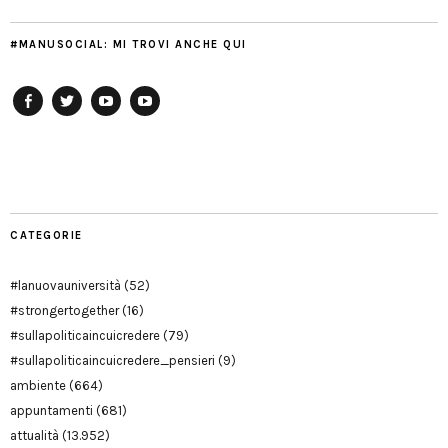
#MANUSOCIAL: MI TROVI ANCHE QUI
Facebook
Twitter
YouTube
YouTube
Manu
PD
Modena
CATEGORIE
#lanuovauniversità
(52)
#strongertogether
(16)
#sullapoliticaincuicredere
(79)
#sullapoliticaincuicredere_pensieri
(9)
ambiente
(664)
appuntamenti
(681)
attualità
(13.952)