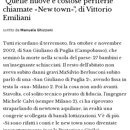
“Quelle nuove e costose periferie
chiamate «New town»”, di Vittorio
Emiliani
scritto da
Manuela Ghizzoni
Tutti ricordano il terremoto, fra ottobre e novembre
2002, di San Giuliano di Puglia (Campobasso), che
seminò la morte nella scuola del paese: 27 bambini e
un’insegnante schiacciati. Il resto dell’abitato non
aveva subito danni gravi.MaSilvio Berlusconi subito
parlò di una «San Giuliano di Puglia 2», avendo fissa in
testa la «sua» Milano 2. Poi la cosa non andò avanti.
Stavolta, col solito tecnico privato di fiducia, l’ingegner
Michele Calvi (sempre Milano 2), ci ha riprovato
straparlando di newtown aquilane, in realtà una
congerie scollegata di banali lottizzazioni. V’è di più.
«Si sono rifatti i conti e le new town sono diventate