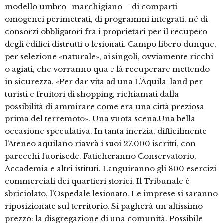
modello umbro- marchigiano – di comparti
omogenei perimetrati, di programmi integrati, né di
consorzi obbligatori fra i proprietari per il recupero
degli edifici distrutti o lesionati. Campo libero dunque,
per selezione «naturale», ai singoli, ovviamente ricchi
o agiati, che vorranno qua e là recuperare mettendo
in sicurezza. «Per dar vita ad una L’Aquila-land per
turisti e fruitori di shopping, richiamati dalla
possibilità di ammirare come era una città preziosa
prima del terremoto». Una vuota scena.Una bella
occasione speculativa. In tanta inerzia, difficilmente
l’Ateneo aquilano riavrà i suoi 27.000 iscritti, con
parecchi fuorisede. Faticheranno Conservatorio,
Accademia e altri istituti. Languiranno gli 800 esercizi
commerciali dei quartieri storici. Il Tribunale è
sbriciolato, l’Ospedale lesionato. Le imprese si saranno
riposizionate sul territorio. Si pagherà un altissimo
prezzo: la disgregazione di una comunità. Possibile