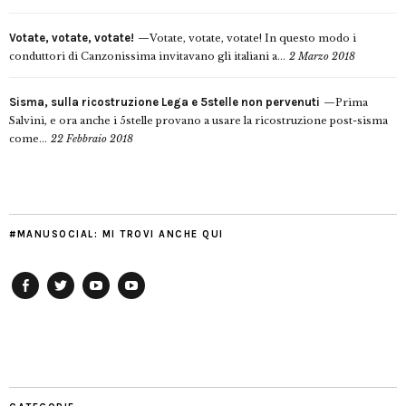
Votate, votate, votate!
Votate, votate, votate! In questo modo i
conduttori di Canzonissima invitavano gli italiani a...
2 Marzo 2018
Sisma, sulla ricostruzione Lega e 5stelle non pervenuti
Prima
Salvini, e ora anche i 5stelle provano a usare la ricostruzione post-sisma
come...
22 Febbraio 2018
#MANUSOCIAL: MI TROVI ANCHE QUI
Facebook
Twitter
YouTube
YouTube
Manu
PD
Modena