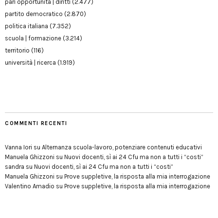
pari opportunità | diritti
(2.477)
partito democratico
(2.870)
politica italiana
(7.352)
scuola | formazione
(3.214)
territorio
(116)
università | ricerca
(1.919)
COMMENTI RECENTI
Vanna Iori
su
Alternanza scuola-lavoro, potenziare contenuti educativi
Manuela Ghizzoni
su
Nuovi docenti, sì ai 24 Cfu ma non a tutti i “costi”
sandra
su
Nuovi docenti, sì ai 24 Cfu ma non a tutti i “costi”
Manuela Ghizzoni
su
Prove suppletive, la risposta alla mia interrogazione
Valentino Amadio
su
Prove suppletive, la risposta alla mia interrogazione