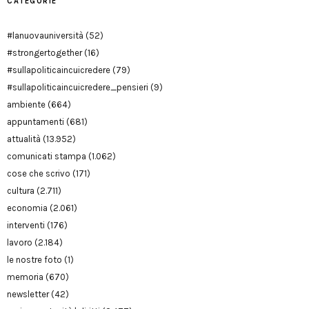
CATEGORIE
#lanuovauniversità
(52)
#strongertogether
(16)
#sullapoliticaincuicredere
(79)
#sullapoliticaincuicredere_pensieri
(9)
ambiente
(664)
appuntamenti
(681)
attualità
(13.952)
comunicati stampa
(1.062)
cose che scrivo
(171)
cultura
(2.711)
economia
(2.061)
interventi
(176)
lavoro
(2.184)
le nostre foto
(1)
memoria
(670)
newsletter
(42)