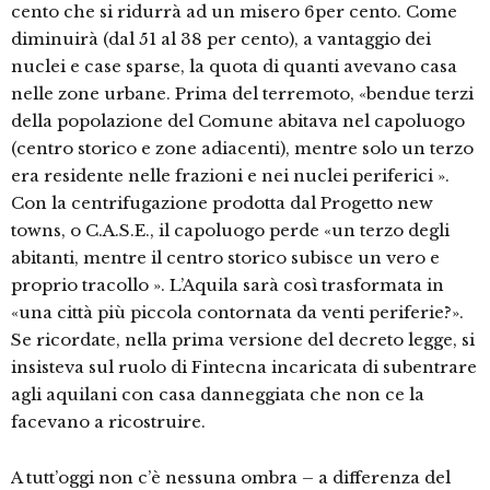
cento che si ridurrà ad un misero 6per cento. Come
diminuirà (dal 51 al 38 per cento), a vantaggio dei
nuclei e case sparse, la quota di quanti avevano casa
nelle zone urbane. Prima del terremoto, «bendue terzi
della popolazione del Comune abitava nel capoluogo
(centro storico e zone adiacenti), mentre solo un terzo
era residente nelle frazioni e nei nuclei periferici ».
Con la centrifugazione prodotta dal Progetto new
towns, o C.A.S.E., il capoluogo perde «un terzo degli
abitanti, mentre il centro storico subisce un vero e
proprio tracollo ». L’Aquila sarà così trasformata in
«una città più piccola contornata da venti periferie?».
Se ricordate, nella prima versione del decreto legge, si
insisteva sul ruolo di Fintecna incaricata di subentrare
agli aquilani con casa danneggiata che non ce la
facevano a ricostruire.
A tutt’oggi non c’è nessuna ombra – a differenza del