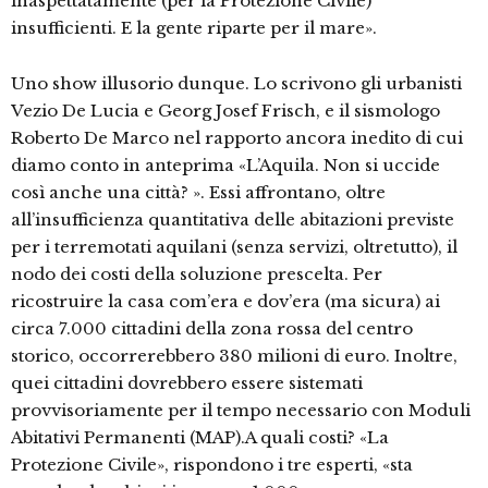
inaspettatamente (per la Protezione Civile)
insufficienti. E la gente riparte per il mare».
Uno show illusorio dunque. Lo scrivono gli urbanisti
Vezio De Lucia e Georg Josef Frisch, e il sismologo
Roberto De Marco nel rapporto ancora inedito di cui
diamo conto in anteprima «L’Aquila. Non si uccide
così anche una città? ». Essi affrontano, oltre
all’insufficienza quantitativa delle abitazioni previste
per i terremotati aquilani (senza servizi, oltretutto), il
nodo dei costi della soluzione prescelta. Per
ricostruire la casa com’era e dov’era (ma sicura) ai
circa 7.000 cittadini della zona rossa del centro
storico, occorrerebbero 380 milioni di euro. Inoltre,
quei cittadini dovrebbero essere sistemati
provvisoriamente per il tempo necessario con Moduli
Abitativi Permanenti (MAP).A quali costi? «La
Protezione Civile», rispondono i tre esperti, «sta