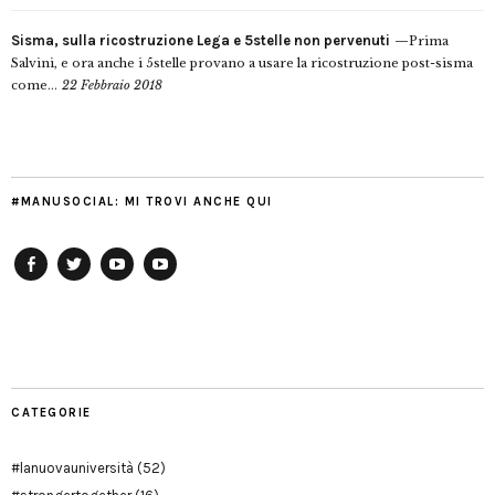
Sisma, sulla ricostruzione Lega e 5stelle non pervenuti
Prima
Salvini, e ora anche i 5stelle provano a usare la ricostruzione post-sisma
come...
22 Febbraio 2018
#MANUSOCIAL: MI TROVI ANCHE QUI
Facebook
Twitter
YouTube
YouTube
Manu
PD
Modena
CATEGORIE
#lanuovauniversità
(52)