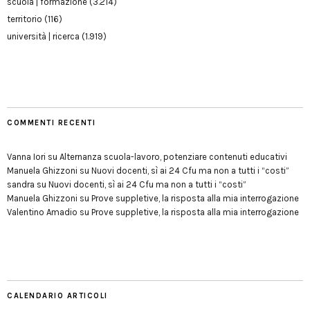
scuola | formazione
(3.214)
territorio
(116)
università | ricerca
(1.919)
COMMENTI RECENTI
Vanna Iori
su
Alternanza scuola-lavoro, potenziare contenuti educativi
Manuela Ghizzoni
su
Nuovi docenti, sì ai 24 Cfu ma non a tutti i “costi”
sandra
su
Nuovi docenti, sì ai 24 Cfu ma non a tutti i “costi”
Manuela Ghizzoni
su
Prove suppletive, la risposta alla mia interrogazione
Valentino Amadio
su
Prove suppletive, la risposta alla mia interrogazione
CALENDARIO ARTICOLI