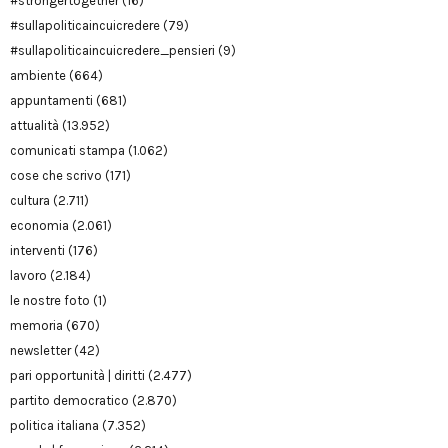
#strongertogether
(16)
#sullapoliticaincuicredere
(79)
#sullapoliticaincuicredere_pensieri
(9)
ambiente
(664)
appuntamenti
(681)
attualità
(13.952)
comunicati stampa
(1.062)
cose che scrivo
(171)
cultura
(2.711)
economia
(2.061)
interventi
(176)
lavoro
(2.184)
le nostre foto
(1)
memoria
(670)
newsletter
(42)
pari opportunità | diritti
(2.477)
partito democratico
(2.870)
politica italiana
(7.352)