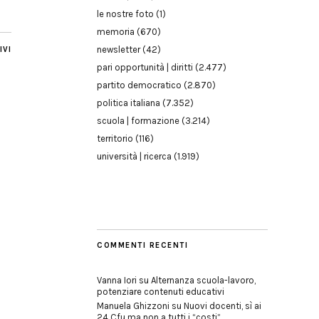
le nostre foto
(1)
memoria
(670)
newsletter
(42)
IVI
pari opportunità | diritti
(2.477)
partito democratico
(2.870)
politica italiana
(7.352)
scuola | formazione
(3.214)
territorio
(116)
università | ricerca
(1.919)
COMMENTI RECENTI
Vanna Iori
su
Alternanza scuola-lavoro,
potenziare contenuti educativi
Manuela Ghizzoni
su
Nuovi docenti, sì ai
24 Cfu ma non a tutti i “costi”