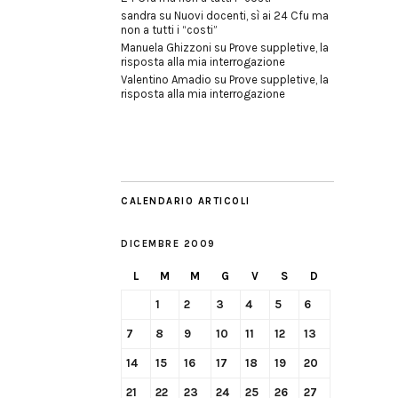
sandra
su
Nuovi docenti, sì ai 24 Cfu ma
non a tutti i “costi”
Manuela Ghizzoni
su
Prove suppletive, la
risposta alla mia interrogazione
Valentino Amadio
su
Prove suppletive, la
risposta alla mia interrogazione
CALENDARIO ARTICOLI
DICEMBRE 2009
L
M
M
G
V
S
D
1
2
3
4
5
6
7
8
9
10
11
12
13
14
15
16
17
18
19
20
21
22
23
24
25
26
27