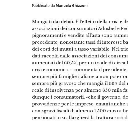
Pubblicato da
Manuela Ghizzoni
Mangiati dai debiti. È l’effetto della crisi e
associazioni dei consumatori Adusbef e F
pignoramenti e vendite all’asta sono aument
precedente, nonostante tassi di interesse 
dei costi dei mutui a tasso variabile. Nel 
dati raccolti dalle associazioni dei consum
aumentati del 60,5%, per un totale di circa 1
crisi economica – commenta il presidente d
sempre più famiglie italiane a non poter o
sempre più gravoso che mangia il 33% del re
reale di insolvenza per almeno 350 mila fa
dunque i consumatorii, «che il governo, do
provvidenze per le imprese, emani anche u
con sgravi fiscali di almeno 1.500 euro a fav
pensionati, o si allargherà la frattura soci