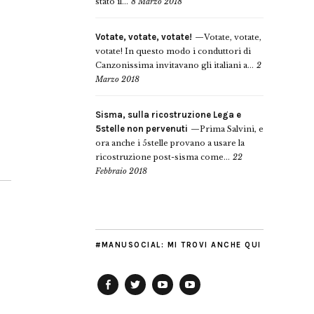
stato il...
8 Marzo 2018
Votate, votate, votate!
Votate, votate,
votate! In questo modo i conduttori di
Canzonissima invitavano gli italiani a...
2
Marzo 2018
Sisma, sulla ricostruzione Lega e
5stelle non pervenuti
Prima Salvini, e
ora anche i 5stelle provano a usare la
ricostruzione post-sisma come...
22
Febbraio 2018
#MANUSOCIAL: MI TROVI ANCHE QUI
Facebook
Twitter
YouTube
YouTube
Manu
PD