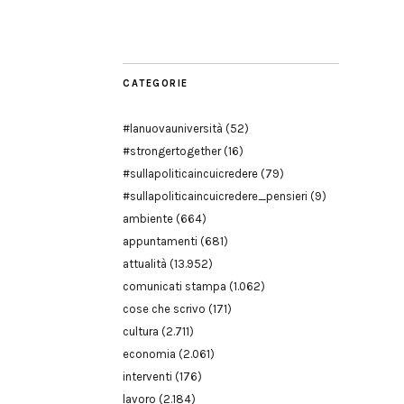
Modena
CATEGORIE
#lanuovauniversità
(52)
#strongertogether
(16)
#sullapoliticaincuicredere
(79)
#sullapoliticaincuicredere_pensieri
(9)
ambiente
(664)
appuntamenti
(681)
attualità
(13.952)
comunicati stampa
(1.062)
cose che scrivo
(171)
cultura
(2.711)
economia
(2.061)
interventi
(176)
lavoro
(2.184)