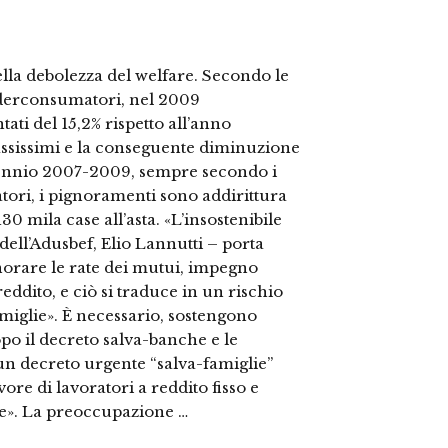
 della debolezza del welfare. Secondo le
ederconsumatori, nel 2009
ati del 15,2% rispetto all’anno
bassissimi e la conseguente diminuzione
triennio 2007-2009, sempre secondo i
atori, i pignoramenti sono addirittura
30 mila case all’asta. «L’insostenibile
ell’Adusbef, Elio Lannutti – porta
norare le rate dei mutui, impegno
ddito, e ciò si traduce in un rischio
miglie». È necessario, sostengono
po il decreto salva-banche e le
n decreto urgente “salva-famiglie”
ore di lavoratori a reddito fisso e
ale». La preoccupazione …