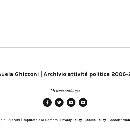
ela Ghizzoni | Archivio attività politica 2006
Mi trovi anche qui
Facebook
Twitter
YouTube
YouTube
Manu
PD
Modena
ela Ghizzoni | Deputata alla Camera |
Privacy Policy
|
Cookie Policy
| Contatta
web