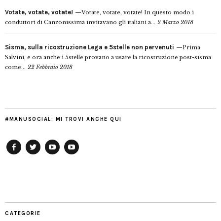
Votate, votate, votate!
Votate, votate, votate! In questo modo i
conduttori di Canzonissima invitavano gli italiani a...
2 Marzo 2018
Sisma, sulla ricostruzione Lega e 5stelle non pervenuti
Prima
Salvini, e ora anche i 5stelle provano a usare la ricostruzione post-sisma
come...
22 Febbraio 2018
#MANUSOCIAL: MI TROVI ANCHE QUI
Facebook
Twitter
YouTube
YouTube
Manu
PD
Modena
CATEGORIE