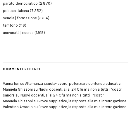
partito democratico
(2.870)
politica italiana
(7.352)
scuola | formazione
(3.214)
territorio
(116)
università | ricerca
(1.919)
COMMENTI RECENTI
Vanna Iori
su
Alternanza scuola-lavoro, potenziare contenuti educativi
Manuela Ghizzoni
su
Nuovi docenti, sì ai 24 Cfu ma non a tutti i “costi”
sandra
su
Nuovi docenti, sì ai 24 Cfu ma non a tutti i “costi”
Manuela Ghizzoni
su
Prove suppletive, la risposta alla mia interrogazione
Valentino Amadio
su
Prove suppletive, la risposta alla mia interrogazione