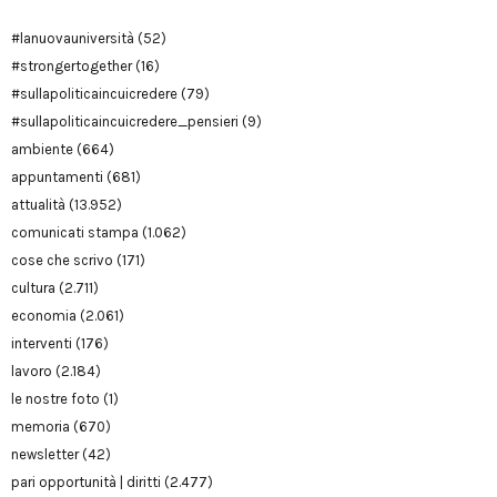
#lanuovauniversità
(52)
#strongertogether
(16)
#sullapoliticaincuicredere
(79)
#sullapoliticaincuicredere_pensieri
(9)
ambiente
(664)
appuntamenti
(681)
attualità
(13.952)
comunicati stampa
(1.062)
cose che scrivo
(171)
cultura
(2.711)
economia
(2.061)
interventi
(176)
lavoro
(2.184)
le nostre foto
(1)
memoria
(670)
newsletter
(42)
pari opportunità | diritti
(2.477)