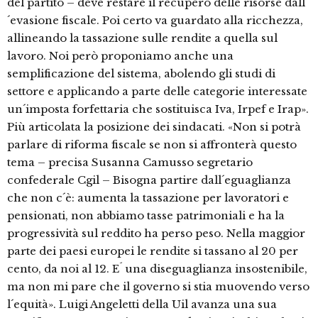
del partito – deve restare il recupero delle risorse dall
´evasione fiscale. Poi certo va guardato alla ricchezza,
allineando la tassazione sulle rendite a quella sul
lavoro. Noi però proponiamo anche una
semplificazione del sistema, abolendo gli studi di
settore e applicando a parte delle categorie interessate
un´imposta forfettaria che sostituisca Iva, Irpef e Irap».
Più articolata la posizione dei sindacati. «Non si potrà
parlare di riforma fiscale se non si affronterà questo
tema – precisa Susanna Camusso segretario
confederale Cgil – Bisogna partire dall´eguaglianza
che non c´è: aumenta la tassazione per lavoratori e
pensionati, non abbiamo tasse patrimoniali e ha la
progressività sul reddito ha perso peso. Nella maggior
parte dei paesi europei le rendite si tassano al 20 per
cento, da noi al 12. E´ una diseguaglianza insostenibile,
ma non mi pare che il governo si stia muovendo verso
l´equità». Luigi Angeletti della Uil avanza una sua