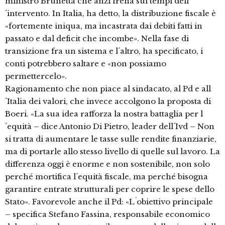
ministro Brunetta che anzi frena sui tempi dell
´intervento. In Italia, ha detto, la distribuzione fiscale è
«fortemente iniqua, ma incastrata dai debiti fatti in
passato e dal deficit che incombe». Nella fase di
transizione fra un sistema e l´altro, ha specificato, i
conti potrebbero saltare e «non possiamo
permettercelo».
Ragionamento che non piace al sindacato, al Pd e all
´Italia dei valori, che invece accolgono la proposta di
Boeri. «La sua idea rafforza la nostra battaglia per l
´equità – dice Antonio Di Pietro, leader dell´Ivd – Non
si tratta di aumentare le tasse sulle rendite finanziarie,
ma di portarle allo stesso livello di quelle sul lavoro. La
differenza oggi è enorme e non sostenibile, non solo
perché mortifica l´equità fiscale, ma perché bisogna
garantire entrate strutturali per coprire le spese dello
Stato». Favorevole anche il Pd: «L´obiettivo principale
– specifica Stefano Fassina, responsabile economico