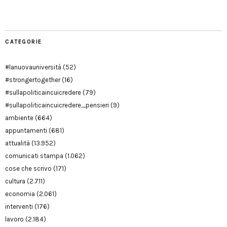
Modena
CATEGORIE
#lanuovauniversità
(52)
#strongertogether
(16)
#sullapoliticaincuicredere
(79)
#sullapoliticaincuicredere_pensieri
(9)
ambiente
(664)
appuntamenti
(681)
attualità
(13.952)
comunicati stampa
(1.062)
cose che scrivo
(171)
cultura
(2.711)
economia
(2.061)
interventi
(176)
lavoro
(2.184)