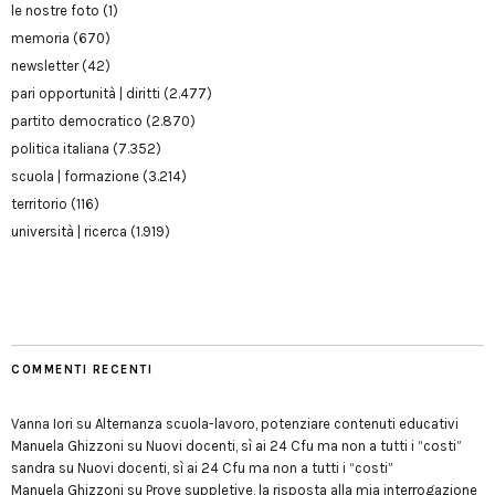
le nostre foto
(1)
memoria
(670)
newsletter
(42)
pari opportunità | diritti
(2.477)
partito democratico
(2.870)
politica italiana
(7.352)
scuola | formazione
(3.214)
territorio
(116)
università | ricerca
(1.919)
COMMENTI RECENTI
Vanna Iori
su
Alternanza scuola-lavoro, potenziare contenuti educativi
Manuela Ghizzoni
su
Nuovi docenti, sì ai 24 Cfu ma non a tutti i “costi”
sandra
su
Nuovi docenti, sì ai 24 Cfu ma non a tutti i “costi”
Manuela Ghizzoni
su
Prove suppletive, la risposta alla mia interrogazione