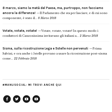
8 marzo, siamo la metà del Paese, ma, purtroppo, non facciamo
ancora la differenza!
Il Parlamento che sta per lasciare, e di cui sono
componente, è stato il...
8 Marzo 2018
Votate, votate, votate!
Votate, votate, votate! In questo modo i
conduttori di Canzonissima invitavano gli italiani a...
2 Marzo 2018
Sisma, sulla ricostruzione Lega e 5stelle non pervenuti
Prima
Salvini, e ora anche i 5stelle provano a usare la ricostruzione post-sisma
come...
22 Febbraio 2018
#MANUSOCIAL: MI TROVI ANCHE QUI
Facebook
Twitter
YouTube
YouTube
Manu
PD