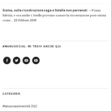
Sisma, sulla ricostruzione Lega e 5stelle non pervenuti
Prima
Salvini, e ora anche i 5stelle provano a usare la ricostruzione post-sisma
come...
22 Febbraio 2018
#MANUSOCIAL: MI TROVI ANCHE QUI
Facebook
Twitter
YouTube
YouTube
Manu
PD
Modena
CATEGORIE
#lanuovauniversità
(52)