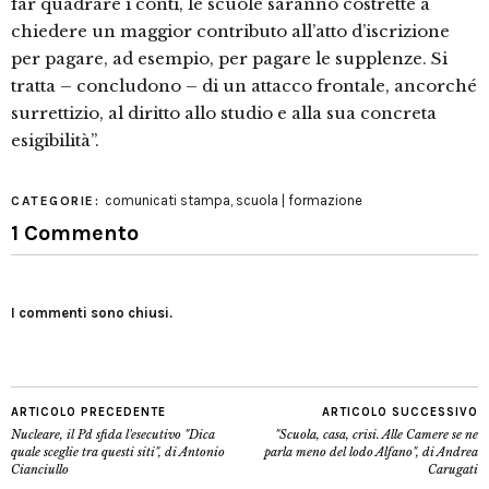
far quadrare i conti, le scuole saranno costrette a
chiedere un maggior contributo all’atto d’iscrizione
per pagare, ad esempio, per pagare le supplenze. Si
tratta – concludono – di un attacco frontale, ancorché
surrettizio, al diritto allo studio e alla sua concreta
esigibilità”.
comunicati stampa
,
scuola | formazione
CATEGORIE:
1 Commento
I commenti sono chiusi.
ARTICOLO PRECEDENTE
ARTICOLO SUCCESSIVO
Nucleare, il Pd sfida l'esecutivo "Dica
"Scuola, casa, crisi. Alle Camere se ne
quale sceglie tra questi siti", di Antonio
parla meno del lodo Alfano", di Andrea
Cianciullo
Carugati