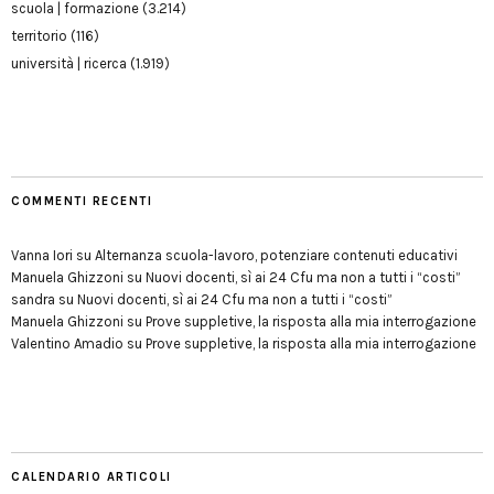
scuola | formazione
(3.214)
territorio
(116)
università | ricerca
(1.919)
COMMENTI RECENTI
Vanna Iori
su
Alternanza scuola-lavoro, potenziare contenuti educativi
Manuela Ghizzoni
su
Nuovi docenti, sì ai 24 Cfu ma non a tutti i “costi”
sandra
su
Nuovi docenti, sì ai 24 Cfu ma non a tutti i “costi”
Manuela Ghizzoni
su
Prove suppletive, la risposta alla mia interrogazione
Valentino Amadio
su
Prove suppletive, la risposta alla mia interrogazione
CALENDARIO ARTICOLI