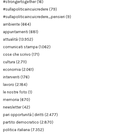
#strongertogether
(16)
#sullapoliticaincuicredere
(79)
#sullapoliticaincuicredere_pensieri
(9)
ambiente
(664)
appuntamenti
(681)
attualità
(13.952)
comunicati stampa
(1.062)
cose che scrivo
(171)
cultura
(2.711)
economia
(2.061)
interventi
(176)
lavoro
(2.184)
le nostre foto
(1)
memoria
(670)
newsletter
(42)
pari opportunità | diritti
(2.477)
partito democratico
(2.870)
politica italiana
(7.352)