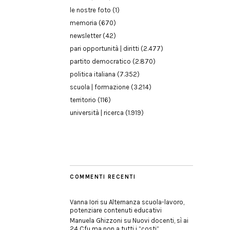
le nostre foto
(1)
memoria
(670)
newsletter
(42)
pari opportunità | diritti
(2.477)
partito democratico
(2.870)
politica italiana
(7.352)
scuola | formazione
(3.214)
territorio
(116)
università | ricerca
(1.919)
COMMENTI RECENTI
Vanna Iori
su
Alternanza scuola-lavoro,
potenziare contenuti educativi
Manuela Ghizzoni
su
Nuovi docenti, sì ai
24 Cfu ma non a tutti i “costi”