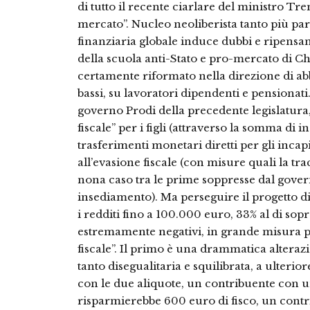
di tutto il recente ciarlare del ministro T
mercato”. Nucleo neoliberista tanto più pa
finanziaria globale induce dubbi e ripensa
della scuola anti-Stato e pro-mercato di Chi
certamente riformato nella direzione di abb
bassi, su lavoratori dipendenti e pensionati.
governo Prodi della precedente legislatura
fiscale” per i figli (attraverso la somma di 
trasferimenti monetari diretti per gli incapi
all’evasione fiscale (con misure quali la trac
nona caso tra le prime soppresse dal govern
insediamento). Ma perseguire il progetto di
i redditi fino a 100.000 euro, 33% al di sop
estremamente negativi, in grande misura pr
fiscale”. Il primo è una drammatica alterazi
tanto disegualitaria e squilibrata, a ulterior
con le due aliquote, un contribuente con 
risparmierebbe 600 euro di fisco, un cont