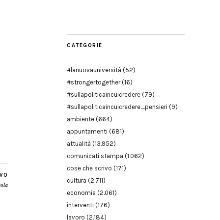
Modena
CATEGORIE
#lanuovauniversità
(52)
#strongertogether
(16)
#sullapoliticaincuicredere
(79)
#sullapoliticaincuicredere_pensieri
(9)
ambiente
(664)
appuntamenti
(681)
attualità
(13.952)
comunicati stampa
(1.062)
cose che scrivo
(171)
IVO
cultura
(2.711)
cola
economia
(2.061)
interventi
(176)
lavoro
(2.184)