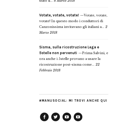
stato il...
8 Marzo 2018
Votate, votate, votate!
Votate, votate,
votate! In questo modo i conduttori di
Canzonissima invitavano gli italiani a...
2
Marzo 2018
Sisma, sulla ricostruzione Lega e
5stelle non pervenuti
Prima Salvini, e
ora anche i 5stelle provano a usare la
ricostruzione post-sisma come...
22
Febbraio 2018
#MANUSOCIAL: MI TROVI ANCHE QUI
Facebook
Twitter
YouTube
YouTube
Manu
PD