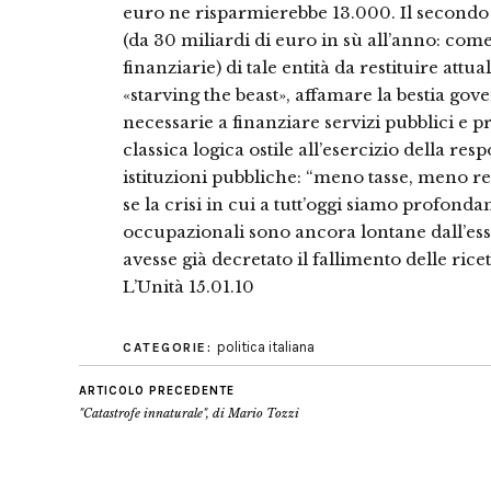
euro ne risparmierebbe 13.000. Il secondo e
(da 30 miliardi di euro in sù all’anno: come
finanziarie) di tale entità da restituire attu
«starving the beast», affamare la bestia gove
necessarie a finanziare servizi pubblici e pre
classica logica ostile all’esercizio della res
istituzioni pubbliche: “meno tasse, meno r
se la crisi in cui a tutt’oggi siamo profon
occupazionali sono ancora lontane dall’es
avesse già decretato il fallimento delle rice
L’Unità 15.01.10
politica italiana
CATEGORIE:
ARTICOLO PRECEDENTE
"Catastrofe innaturale", di Mario Tozzi