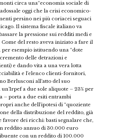
remonti circa una“economia sociale di
radossale oggi che la crisi economico-
menti persino nei più coriacei seguaci
cago. Il sistema fiscale italiano va
assare la pressione sui redditi medi e
 Come del resto aveva iniziato a fare il
, per esempio istituendo una “dote
incremento delle detrazioni e
enti) e dando vita a una vera lotta
ciabilità e l’elenco clienti-fornitori,
o Berlusconi all’atto del suo
 un’Irpef a due sole aliquote – 23% per
ra – porta a due esiti entrambi
opri anche dell’ipotesi di “quoziente
one della distribuzione del reddito, già
e favore dei ricchi: basti segnalare che,
un reddito annuo di 30.000 euro
ribuente con un reddito di 100.000