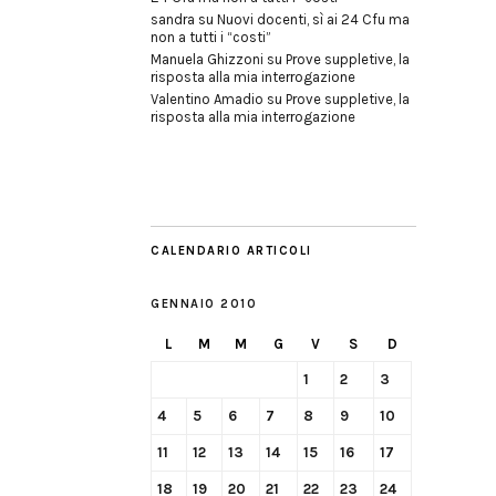
sandra
su
Nuovi docenti, sì ai 24 Cfu ma
non a tutti i “costi”
Manuela Ghizzoni
su
Prove suppletive, la
risposta alla mia interrogazione
Valentino Amadio
su
Prove suppletive, la
risposta alla mia interrogazione
CALENDARIO ARTICOLI
GENNAIO 2010
L
M
M
G
V
S
D
1
2
3
4
5
6
7
8
9
10
11
12
13
14
15
16
17
18
19
20
21
22
23
24