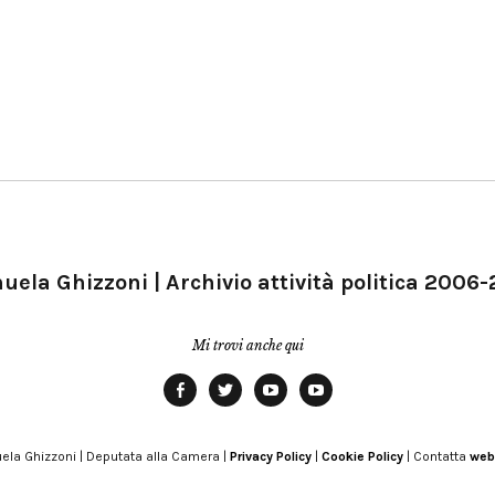
ela Ghizzoni | Archivio attività politica 2006
Mi trovi anche qui
Facebook
Twitter
YouTube
YouTube
Manu
PD
Modena
ela Ghizzoni | Deputata alla Camera |
Privacy Policy
|
Cookie Policy
| Contatta
web