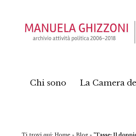
Chi sono
La Camera de
Ti trovi qui:
Home
»
Blog
»
"Tasse: Il doppi