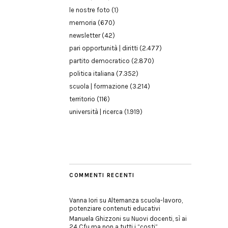
le nostre foto
(1)
memoria
(670)
newsletter
(42)
pari opportunità | diritti
(2.477)
partito democratico
(2.870)
politica italiana
(7.352)
scuola | formazione
(3.214)
territorio
(116)
università | ricerca
(1.919)
COMMENTI RECENTI
Vanna Iori
su
Alternanza scuola-lavoro,
potenziare contenuti educativi
Manuela Ghizzoni
su
Nuovi docenti, sì ai
24 Cfu ma non a tutti i “costi”