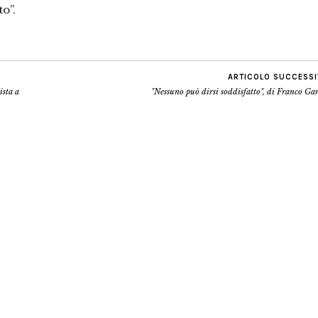
to”.
ARTICOLO SUCCESS
ista a
"Nessuno può dirsi soddisfatto", di Franco Gar