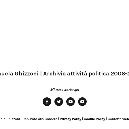
ela Ghizzoni | Archivio attività politica 2006
Mi trovi anche qui
Facebook
Twitter
YouTube
YouTube
Manu
PD
Modena
ela Ghizzoni | Deputata alla Camera |
Privacy Policy
|
Cookie Policy
| Contatta
web