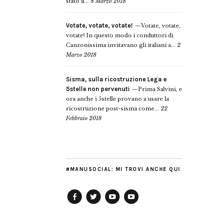
stato il...
8 Marzo 2018
Votate, votate, votate!
Votate, votate,
votate! In questo modo i conduttori di
Canzonissima invitavano gli italiani a...
2
Marzo 2018
Sisma, sulla ricostruzione Lega e
5stelle non pervenuti
Prima Salvini, e
ora anche i 5stelle provano a usare la
ricostruzione post-sisma come...
22
Febbraio 2018
#MANUSOCIAL: MI TROVI ANCHE QUI
Facebook
Twitter
YouTube
YouTube
Manu
PD