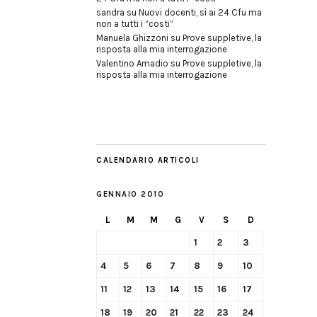
sandra
su
Nuovi docenti, sì ai 24 Cfu ma
non a tutti i “costi”
Manuela Ghizzoni
su
Prove suppletive, la
risposta alla mia interrogazione
Valentino Amadio
su
Prove suppletive, la
risposta alla mia interrogazione
CALENDARIO ARTICOLI
GENNAIO 2010
L
M
M
G
V
S
D
1
2
3
4
5
6
7
8
9
10
11
12
13
14
15
16
17
18
19
20
21
22
23
24