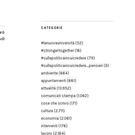
Modena
CATEGORIE
IVO
elli
#lanuovauniversità
(52)
#strongertogether
(16)
#sullapoliticaincuicredere
(79)
#sullapoliticaincuicredere_pensieri
(9)
ambiente
(664)
appuntamenti
(681)
attualità
(13.952)
comunicati stampa
(1.062)
cose che scrivo
(171)
cultura
(2.711)
economia
(2.061)
interventi
(176)
lavoro
(2.184)