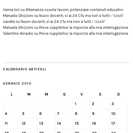
Vanna Iori
su
Alternanza scuola-lavoro, potenziare contenuti educativi
Manuela Ghizzoni
su
Nuovi docenti, sì ai 24 Cfu ma non a tutti i “costi”
sandra
su
Nuovi docenti, sì ai 24 Cfu ma non a tutti i “costi”
Manuela Ghizzoni
su
Prove suppletive, la risposta alla mia interrogazione
Valentino Amadio
su
Prove suppletive, la risposta alla mia interrogazione
CALENDARIO ARTICOLI
GENNAIO 2010
L
M
M
G
V
S
D
1
2
3
4
5
6
7
8
9
10
11
12
13
14
15
16
17