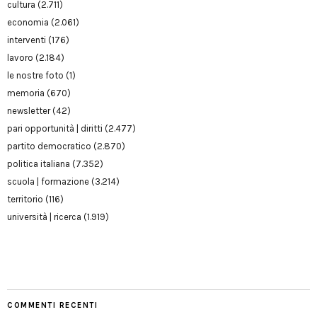
cultura
(2.711)
economia
(2.061)
interventi
(176)
lavoro
(2.184)
le nostre foto
(1)
memoria
(670)
newsletter
(42)
pari opportunità | diritti
(2.477)
partito democratico
(2.870)
politica italiana
(7.352)
scuola | formazione
(3.214)
territorio
(116)
università | ricerca
(1.919)
COMMENTI RECENTI