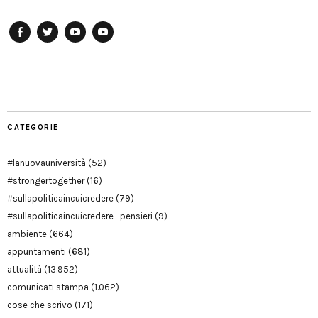
Facebook
Twitter
YouTube
YouTube
Manu
PD
Modena
CATEGORIE
#lanuovauniversità
(52)
#strongertogether
(16)
#sullapoliticaincuicredere
(79)
#sullapoliticaincuicredere_pensieri
(9)
ambiente
(664)
appuntamenti
(681)
attualità
(13.952)
comunicati stampa
(1.062)
cose che scrivo
(171)