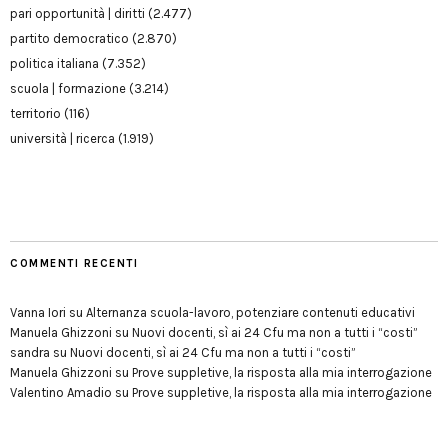
pari opportunità | diritti
(2.477)
partito democratico
(2.870)
politica italiana
(7.352)
scuola | formazione
(3.214)
territorio
(116)
università | ricerca
(1.919)
COMMENTI RECENTI
Vanna Iori
su
Alternanza scuola-lavoro, potenziare contenuti educativi
Manuela Ghizzoni
su
Nuovi docenti, sì ai 24 Cfu ma non a tutti i “costi”
sandra
su
Nuovi docenti, sì ai 24 Cfu ma non a tutti i “costi”
Manuela Ghizzoni
su
Prove suppletive, la risposta alla mia interrogazione
Valentino Amadio
su
Prove suppletive, la risposta alla mia interrogazione