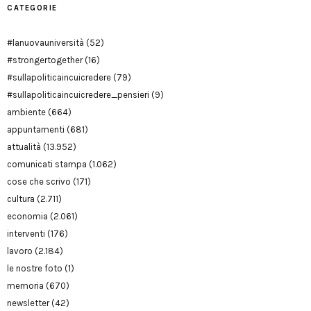
CATEGORIE
#lanuovauniversità
(52)
#strongertogether
(16)
#sullapoliticaincuicredere
(79)
#sullapoliticaincuicredere_pensieri
(9)
ambiente
(664)
appuntamenti
(681)
attualità
(13.952)
comunicati stampa
(1.062)
cose che scrivo
(171)
cultura
(2.711)
economia
(2.061)
interventi
(176)
lavoro
(2.184)
le nostre foto
(1)
memoria
(670)
newsletter
(42)