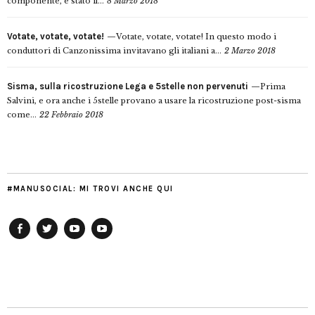
componente, è stato il...
8 Marzo 2018
Votate, votate, votate!
Votate, votate, votate! In questo modo i
conduttori di Canzonissima invitavano gli italiani a...
2 Marzo 2018
Sisma, sulla ricostruzione Lega e 5stelle non pervenuti
Prima
Salvini, e ora anche i 5stelle provano a usare la ricostruzione post-sisma
come...
22 Febbraio 2018
#MANUSOCIAL: MI TROVI ANCHE QUI
Facebook
Twitter
YouTube
YouTube
Manu
PD
Modena