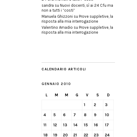
sandra
su
Nuovi docenti, sì ai 24 Cfu ma
non a tutti i “costi”
Manuela Ghizzoni
su
Prove suppletive, la
risposta alla mia interrogazione
Valentino Amadio
su
Prove suppletive, la
risposta alla mia interrogazione
CALENDARIO ARTICOLI
GENNAIO 2010
L
M
M
G
V
S
D
1
2
3
4
5
6
7
8
9
10
11
12
13
14
15
16
17
18
19
20
21
22
23
24