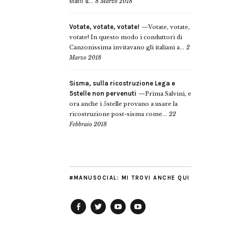
stato il...
8 Marzo 2018
Votate, votate, votate!
Votate, votate,
votate! In questo modo i conduttori di
Canzonissima invitavano gli italiani a...
2
Marzo 2018
Sisma, sulla ricostruzione Lega e
5stelle non pervenuti
Prima Salvini, e
ora anche i 5stelle provano a usare la
ricostruzione post-sisma come...
22
Febbraio 2018
#MANUSOCIAL: MI TROVI ANCHE QUI
Facebook
Twitter
YouTube
YouTube
Manu
PD