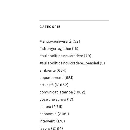
Modena
CATEGORIE
#lanuovauniversità
(52)
#strongertogether
(16)
#sullapoliticaincuicredere
(79)
#sullapoliticaincuicredere_pensieri
(9)
ambiente
(664)
appuntamenti
(681)
attualità
(13.952)
comunicati stampa
(1.062)
cose che scrivo
(171)
cultura
(2.711)
economia
(2.061)
interventi
(176)
lavoro
(2.184)