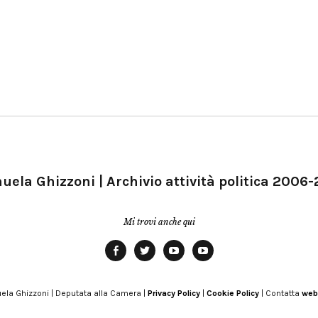
ela Ghizzoni | Archivio attività politica 2006
Mi trovi anche qui
Facebook
Twitter
YouTube
YouTube
Manu
PD
Modena
ela Ghizzoni | Deputata alla Camera |
Privacy Policy
|
Cookie Policy
| Contatta
web