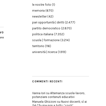
le nostre foto
(1)
memoria
(670)
newsletter
(42)
pari opportunità | diritti
(2.477)
partito democratico
(2.870)
IVO
politica italiana
(7.352)
nara
scuola | formazione
(3.214)
territorio
(116)
università | ricerca
(1.919)
COMMENTI RECENTI
Vanna Iori
su
Alternanza scuola-lavoro,
potenziare contenuti educativi
Manuela Ghizzoni
su
Nuovi docenti, sì ai
24 Cfu ma non a tutti i “costi”