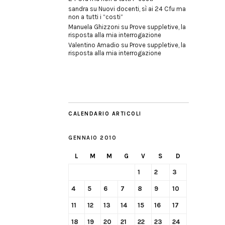
sandra
su
Nuovi docenti, sì ai 24 Cfu ma
non a tutti i “costi”
Manuela Ghizzoni
su
Prove suppletive, la
risposta alla mia interrogazione
Valentino Amadio
su
Prove suppletive, la
risposta alla mia interrogazione
CALENDARIO ARTICOLI
GENNAIO 2010
L
M
M
G
V
S
D
1
2
3
4
5
6
7
8
9
10
11
12
13
14
15
16
17
18
19
20
21
22
23
24