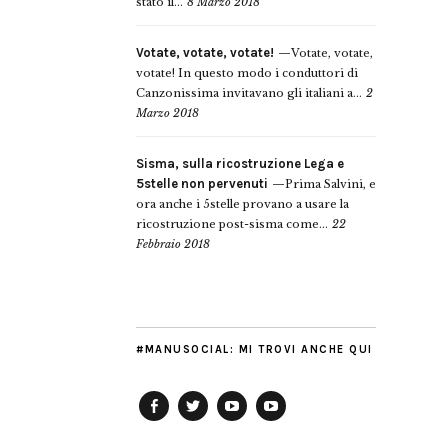
stato il...
8 Marzo 2018
Votate, votate, votate!
Votate, votate,
votate! In questo modo i conduttori di
Canzonissima invitavano gli italiani a...
2
Marzo 2018
Sisma, sulla ricostruzione Lega e
5stelle non pervenuti
Prima Salvini, e
ora anche i 5stelle provano a usare la
ricostruzione post-sisma come...
22
Febbraio 2018
#MANUSOCIAL: MI TROVI ANCHE QUI
Facebook
Twitter
YouTube
YouTube
Manu
PD