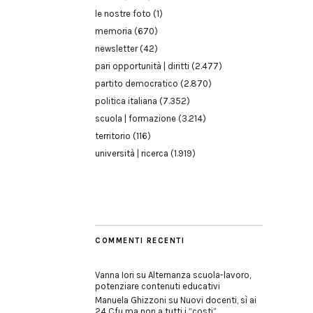
le nostre foto
(1)
memoria
(670)
newsletter
(42)
pari opportunità | diritti
(2.477)
partito democratico
(2.870)
politica italiana
(7.352)
scuola | formazione
(3.214)
territorio
(116)
università | ricerca
(1.919)
COMMENTI RECENTI
Vanna Iori
su
Alternanza scuola-lavoro,
potenziare contenuti educativi
Manuela Ghizzoni
su
Nuovi docenti, sì ai
24 Cfu ma non a tutti i “costi”