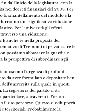
n dall’inizio della legislatura, con la
ita nei decreti finanziari del 2008. Per
to lo smantellamento del modulo e la
odurranno una significativa riduzione
stico. Per l’università gli effetti
attraverso una riduzione
. E anche se nella proposta del
entativo di Tremonti di privatizzare le
non possiamo abbassare la guardia e
a la prospettiva di subordinare agli
 riconoscono l’urgenza di profondi
nto da aver formulato e depositato ben
ell’università sulla quale in questi
. La segreteria del partito si sta
n particolare, attraverso il Forum
co il suo percorso. Questo si svilupperà
 e territoriali. Probabilmente la