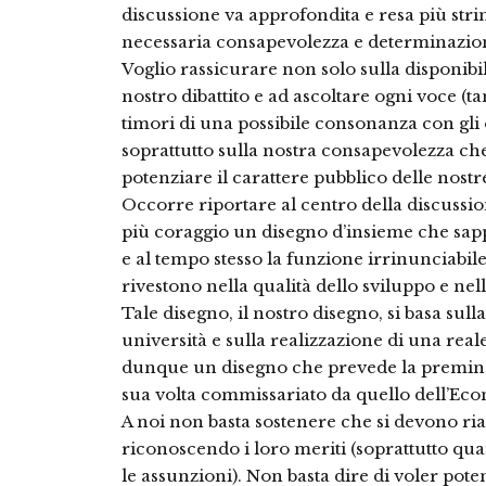
discussione va approfondita e resa più str
necessaria consapevolezza e determinazion
Voglio rassicurare non solo sulla disponibil
nostro dibattito e ad ascoltare ogni voce (
timori di una possibile consonanza con gl
soprattutto sulla nostra consapevolezza ch
potenziare il carattere pubblico delle nostr
Occorre riportare al centro della discussi
più coraggio un disegno d’insieme che sapp
e al tempo stesso la funzione irrinunciabile
rivestono nella qualità dello sviluppo e nel
Tale disegno, il nostro disegno, si basa sul
università e sulla realizzazione di una real
dunque un disegno che prevede la preminen
sua volta commissariato da quello dell’Ec
A noi non basta sostenere che si devono riap
riconoscendo i loro meriti (soprattutto qu
le assunzioni). Non basta dire di voler pote