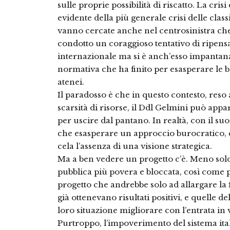
sulle proprie possibilità di riscatto. La crisi
evidente della più generale crisi delle classi
vanno cercate anche nel centrosinistra ch
condotto un coraggioso tentativo di ripensar
internazionale ma si è anch’esso impanta
normativa che ha finito per esasperare le b
atenei.
Il paradosso è che in questo contesto, reso 
scarsità di risorse, il Ddl Gelmini può app
per uscire dal pantano. In realtà, con il s
che esasperare un approccio burocratico, ce
cela l’assenza di una visione strategica.
Ma a ben vedere un progetto c’è. Meno sold
pubblica più povera e bloccata, così come p
progetto che andrebbe solo ad allargare la f
già ottenevano risultati positivi, e quelle 
loro situazione migliorare con l’entrata in 
Purtroppo, l’impoverimento del sistema ital