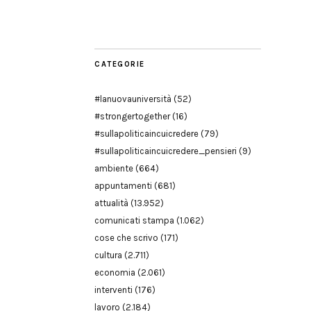
Modena
CATEGORIE
#lanuovauniversità
(52)
#strongertogether
(16)
#sullapoliticaincuicredere
(79)
#sullapoliticaincuicredere_pensieri
(9)
ambiente
(664)
appuntamenti
(681)
attualità
(13.952)
comunicati stampa
(1.062)
cose che scrivo
(171)
cultura
(2.711)
economia
(2.061)
interventi
(176)
lavoro
(2.184)