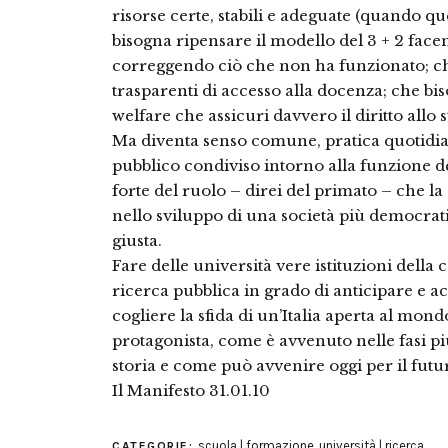
risorse certe, stabili e adeguate (quando q
bisogna ripensare il modello del 3 + 2 face
correggendo ciò che non ha funzionato; ch
trasparenti di accesso alla docenza; che bi
welfare che assicuri davvero il diritto allo 
Ma diventa senso comune, pratica quotidian
pubblico condiviso intorno alla funzione del
forte del ruolo – direi del primato – che la
nello sviluppo di una società più democratic
giusta.
Fare delle università vere istituzioni della
ricerca pubblica in grado di anticipare e 
cogliere la sfida di un’Italia aperta al mo
protagonista, come è avvenuto nelle fasi più
storia e come può avvenire oggi per il futu
Il Manifesto 31.01.10
scuola | formazione
,
università | ricerca
CATEGORIE: