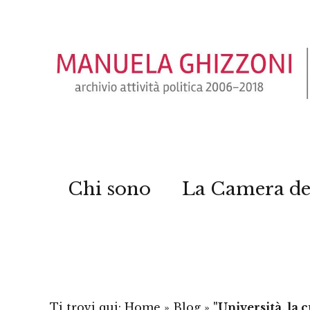
Chi sono
La Camera de
Ti trovi qui:
Home
»
Blog
»
"Università, la 