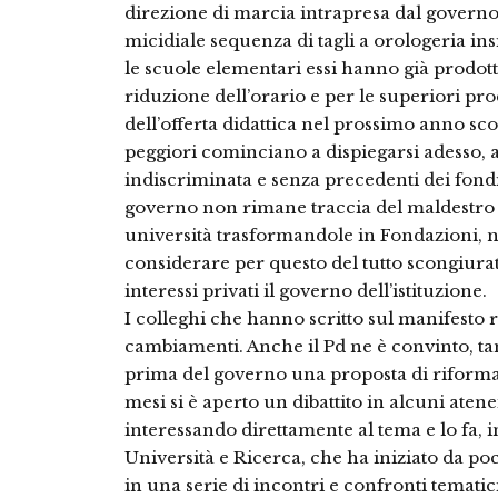
direzione di marcia intrapresa dal governo fi
micidiale sequenza di tagli a orologeria ins
le scuole elementari essi hanno già prodot
riduzione dell’orario e per le superiori pr
dell’offerta didattica nel prossimo anno scola
peggiori cominciano a dispiegarsi adesso, 
indiscriminata e senza precedenti dei fondi
governo non rimane traccia del maldestro t
università trasformandole in Fondazioni, 
considerare per questo del tutto scongiurat
interessi privati il governo dell’istituzione.
I colleghi che hanno scritto sul manifesto
cambiamenti. Anche il Pd ne è convinto, ta
prima del governo una proposta di riforma d
mesi si è aperto un dibattito in alcuni atenei
interessando direttamente al tema e lo fa, i
Università e Ricerca, che ha iniziato da po
in una serie di incontri e confronti tematici