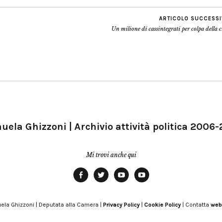
ARTICOLO SUCCESS
Un milione di cassintegrati per colpa della c
ela Ghizzoni | Archivio attività politica 2006
Mi trovi anche qui
Facebook
Twitter
YouTube
YouTube
Manu
PD
Modena
ela Ghizzoni | Deputata alla Camera |
Privacy Policy
|
Cookie Policy
| Contatta
web