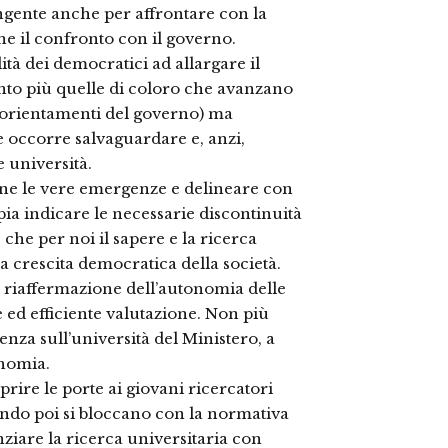
ingente anche per affrontare con la
e il confronto con il governo.
ità dei democratici ad allargare il
tanto più quelle di coloro che avanzano
i orientamenti del governo) ma
e occorre salvaguardare e, anzi,
e università.
one le vere emergenze e delineare con
ia indicare le necessarie discontinuità
 che per noi il sapere e la ricerca
la crescita democratica della società.
la riaffermazione dell’autonomia delle
e ed efficiente valutazione. Non più
za sull’università del Ministero, a
onomia.
rire le porte ai giovani ricercatori
ando poi si bloccano con la normativa
nziare la ricerca universitaria con