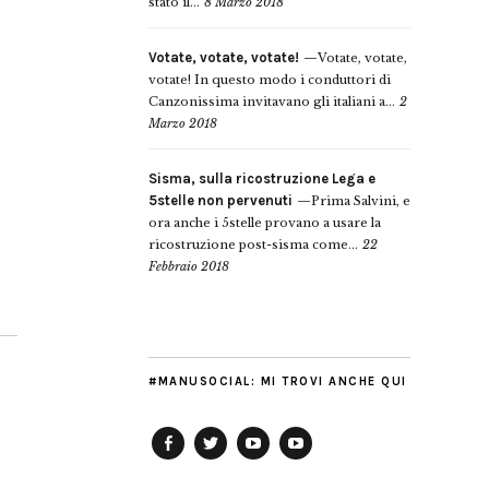
stato il...
8 Marzo 2018
Votate, votate, votate!
Votate, votate,
votate! In questo modo i conduttori di
Canzonissima invitavano gli italiani a...
2
Marzo 2018
Sisma, sulla ricostruzione Lega e
5stelle non pervenuti
Prima Salvini, e
ora anche i 5stelle provano a usare la
ricostruzione post-sisma come...
22
Febbraio 2018
#MANUSOCIAL: MI TROVI ANCHE QUI
Facebook
Twitter
YouTube
YouTube
Manu
PD