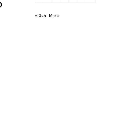
o
« Gen
Mar »