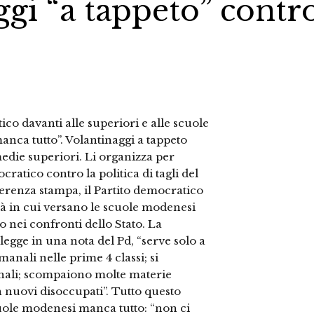
ggi “a tappeto” contr
co davanti alle superiori e alle scuole
anca tutto”. Volantinaggi a tappeto
 medie superiori. Li organizza per
ratico contro la politica di tagli del
renza stampa, il Partito democratico
oltà in cui versano le scuole modenesi
o nei confronti dello Stato. La
legge in una nota del Pd, “serve solo a
manali nelle prime 4 classi; si
sionali; scompaiono molte materie
n nuovi disoccupati”. Tutto questo
uole modenesi manca tutto: “non ci