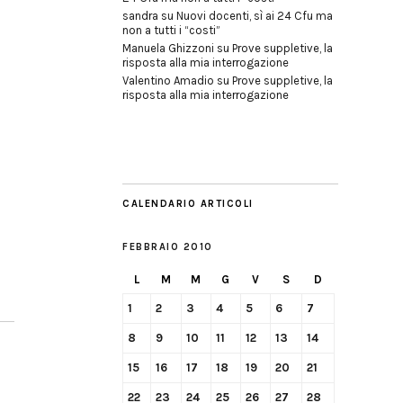
sandra
su
Nuovi docenti, sì ai 24 Cfu ma
non a tutti i “costi”
Manuela Ghizzoni
su
Prove suppletive, la
risposta alla mia interrogazione
Valentino Amadio
su
Prove suppletive, la
risposta alla mia interrogazione
CALENDARIO ARTICOLI
FEBBRAIO 2010
L
M
M
G
V
S
D
1
2
3
4
5
6
7
8
9
10
11
12
13
14
15
16
17
18
19
20
21
22
23
24
25
26
27
28