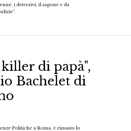
nne, i detersivi, il sapone e da
lizie”.
iller di papà",
rio Bachelet di
no
cienze Politiche a Roma, è rimasto lo