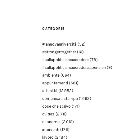
Modena
CATEGORIE
#lanuovauniversità
(52)
#strongertogether
(16)
#sullapoliticaincuicredere
(79)
#sullapoliticaincuicredere_pensieri
(9)
ambiente
(664)
appuntamenti
(681)
attualità
(13.952)
comunicati stampa
(1.062)
cose che scrivo
(171)
cultura
(2.711)
economia
(2.061)
interventi
(176)
lavoro
(2.184)