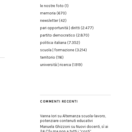
le nostre foto
(1)
memoria
(670)
newsletter
(42)
pari opportunità | diritti
(2.477)
partito democratico
(2.870)
politica italiana
(7.352)
scuola | formazione
(3.214)
territorio
(116)
università | ricerca
(1.919)
COMMENTI RECENTI
Vanna Iori
su
Alternanza scuola-lavoro,
potenziare contenuti educativi
Manuela Ghizzoni
su
Nuovi docenti, sì ai
24 Cfu ma non a tutti i “costi”