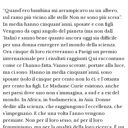
“Quand´ero bambina mi arrampicavo su un albero,
sul ramo più vicino alle stelle Non ne sono più scesa”.
In media hanno cinquant´anni, sposate e con figli
Vengono da ogni angolo del pianeta (ma non dall
´Italia) e sanno bene quanto ancora oggi sia difficile
per una donna emergere nel mondo della scienza.
Ora cinque di loro riceveranno a Parigi un premio
internazionale per i risultati raggiunti Qui raccontano
come ce l´hanno fatta. Vanno scovate, portate alla luce,
ma ci sono. Hanno in media cinquant´anni, sono
sposate (solo il cinque per cento non lo è), e l´ottanta
per cento ha figli. Le Madame Curie esistono, anche
nei paesi dove uno non s´immagina, a sud e a est del
mondo. In Africa, in Sudamerica, in Asia. Donne
dedite alla scienza, che raggiungono l´eccellenza, che
s´impegnano. E che una volta l´anno vengono
premiate. Non per il loro sesso, né per il loro
femminismo, ma per la qualità della loro ricerca. È un