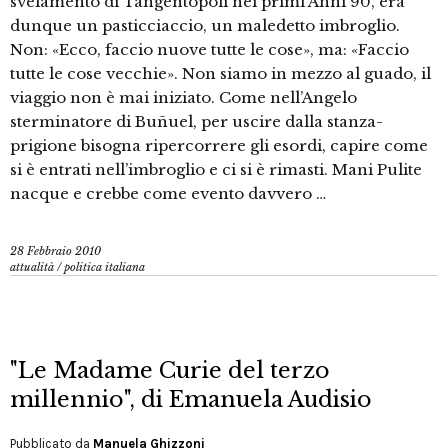
svelamento di Tangentopoli nei primi Anni 90, era
dunque un pasticciaccio, un maledetto imbroglio.
Non: «Ecco, faccio nuove tutte le cose», ma: «Faccio
tutte le cose vecchie». Non siamo in mezzo al guado, il
viaggio non è mai iniziato. Come nell’Angelo
sterminatore di Buñuel, per uscire dalla stanza-
prigione bisogna ripercorrere gli esordi, capire come
si è entrati nell’imbroglio e ci si è rimasti. Mani Pulite
nacque e crebbe come evento davvero …
28 Febbraio 2010
attualità
/
politica italiana
"Le Madame Curie del terzo
millennio", di Emanuela Audisio
Pubblicato da
Manuela Ghizzoni