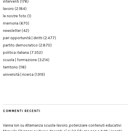
interventi
(176)
lavoro
(2.184)
le nostre foto
(1)
memoria
(670)
newsletter
(42)
pari opportunità | diritti
(2.477)
partito democratico
(2.870)
politica italiana
(7.352)
scuola | formazione
(3.214)
territorio
(116)
università | ricerca
(1.919)
COMMENTI RECENTI
Vanna Iori
su
Alternanza scuola-lavoro, potenziare contenuti educativi