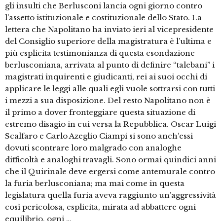
gli insulti che Berlusconi lancia ogni giorno contro
l’assetto istituzionale e costituzionale dello Stato. La
lettera che Napolitano ha inviato ieri al vicepresidente
del Consiglio superiore della magistratura è l’ultima e
più esplicita testimonianza di questa esondazione
berlusconiana, arrivata al punto di definire “talebani” i
magistrati inquirenti e giudicanti, rei ai suoi occhi di
applicare le leggi alle quali egli vuole sottrarsi con tutti
i mezzi a sua disposizione. Del resto Napolitano non è
il primo a dover fronteggiare questa situazione di
estremo disagio in cui versa la Repubblica. Oscar Luigi
Scalfaro e Carlo Azeglio Ciampi si sono anch’essi
dovuti scontrare loro malgrado con analoghe
difficoltà e analoghi travagli. Sono ormai quindici anni
che il Quirinale deve ergersi come antemurale contro
la furia berlusconiana; ma mai come in questa
legislatura quella furia aveva raggiunto un’aggressività
così pericolosa, esplicita, mirata ad abbattere ogni
equilibrio, ogni …