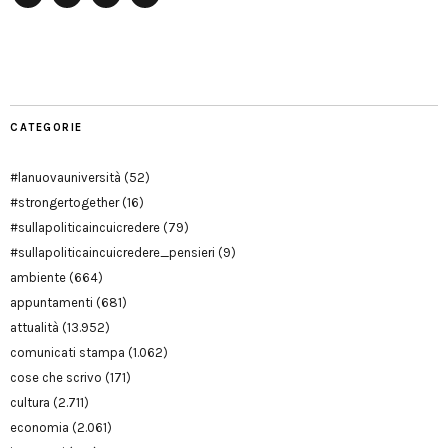
Facebook
Twitter
YouTube
YouTube
Manu
PD
Modena
CATEGORIE
#lanuovauniversità
(52)
#strongertogether
(16)
#sullapoliticaincuicredere
(79)
#sullapoliticaincuicredere_pensieri
(9)
ambiente
(664)
appuntamenti
(681)
attualità
(13.952)
comunicati stampa
(1.062)
cose che scrivo
(171)
cultura
(2.711)
economia
(2.061)