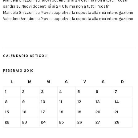
Manuela Ghizzoni
su
Nuovi docenti, sì ai 24 Cfu ma non a tutti i “costi”
sandra
su
Nuovi docenti, sì ai 24 Cfu ma non a tutti i “costi”
Manuela Ghizzoni
su
Prove suppletive, la risposta alla mia interrogazione
Valentino Amadio
su
Prove suppletive, la risposta alla mia interrogazione
CALENDARIO ARTICOLI
FEBBRAIO 2010
L
M
M
G
V
S
D
1
2
3
4
5
6
7
8
9
10
11
12
13
14
15
16
17
18
19
20
21
22
23
24
25
26
27
28