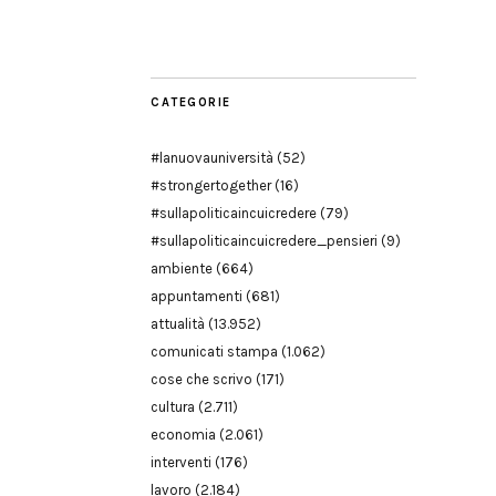
Modena
CATEGORIE
#lanuovauniversità
(52)
#strongertogether
(16)
#sullapoliticaincuicredere
(79)
#sullapoliticaincuicredere_pensieri
(9)
ambiente
(664)
appuntamenti
(681)
attualità
(13.952)
comunicati stampa
(1.062)
cose che scrivo
(171)
cultura
(2.711)
economia
(2.061)
interventi
(176)
lavoro
(2.184)