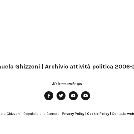
ela Ghizzoni | Archivio attività politica 2006
Mi trovi anche qui
Facebook
Twitter
YouTube
YouTube
Manu
PD
Modena
ela Ghizzoni | Deputata alla Camera |
Privacy Policy
|
Cookie Policy
| Contatta
web