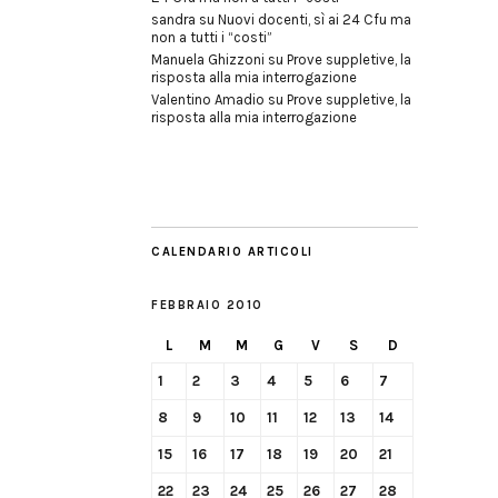
sandra
su
Nuovi docenti, sì ai 24 Cfu ma
non a tutti i “costi”
Manuela Ghizzoni
su
Prove suppletive, la
risposta alla mia interrogazione
Valentino Amadio
su
Prove suppletive, la
risposta alla mia interrogazione
CALENDARIO ARTICOLI
FEBBRAIO 2010
L
M
M
G
V
S
D
1
2
3
4
5
6
7
8
9
10
11
12
13
14
15
16
17
18
19
20
21
22
23
24
25
26
27
28