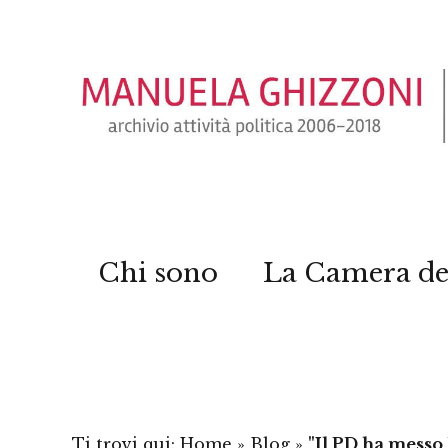
Chi sono
La Camera de
Ti trovi qui:
Home
»
Blog
»
"Il PD ha messo 