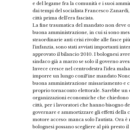
e del legame fra la comunità e i suoi ammin
dai tempi del socialista Francesco Zanardi,
città prima dell’era fascista.
La fine traumatica del mandato non deve os
buona amministrazione, in cui si sono me
straordinarie anti crisi rivolte alle fasce più
l’infanzia, sono stati avviati importanti inte
approvato il bilancio 2010. I bolognesi avr
sindaco già a marzo se solo il governo avesse
Invece cresce nel centrodestra l’idea malsa
imporre un lungo coniFine mandato Nonostan
buona amministrazione missariamento e capit
proprio tornaconto elettorale. Sarebbe un 
organizzazioni economiche che chiedono d
città, per i lavoratori che hanno bisogno del
governare e ammortizzare gli effetti della cr
motore acceso: manca solo l’autista. Ora è n
bolognesi possano scegliere al più presto il