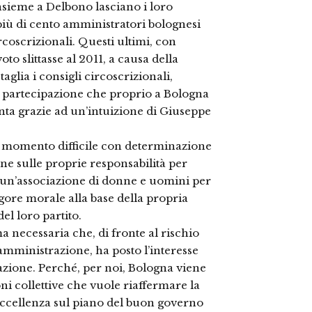
nsieme a Delbono lasciano i loro
più di cento amministratori bolognesi
rcoscrizionali. Questi ultimi, con
voto slittasse al 2011, a causa della
aglia i consigli circoscrizionali,
 partecipazione che proprio a Bologna
nta grazie ad un’intuizione di Giuseppe
o momento difficile con determinazione
ione sulle proprie responsabilità per
 un’associazione di donne e uomini per
gore morale alla base della propria
del loro partito.
 necessaria che, di fronte al rischio
’amministrazione, ha posto l’interesse
erazione. Perché, per noi, Bologna viene
ioni collettive che vuole riaffermare la
 eccellenza sul piano del buon governo