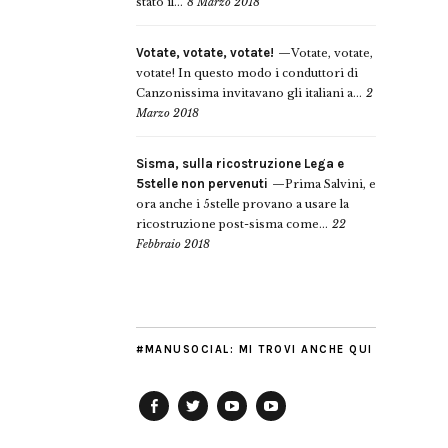
stato il...
8 Marzo 2018
Votate, votate, votate!
Votate, votate,
votate! In questo modo i conduttori di
Canzonissima invitavano gli italiani a...
2
Marzo 2018
Sisma, sulla ricostruzione Lega e
5stelle non pervenuti
Prima Salvini, e
ora anche i 5stelle provano a usare la
ricostruzione post-sisma come...
22
Febbraio 2018
#MANUSOCIAL: MI TROVI ANCHE QUI
Facebook
Twitter
YouTube
YouTube
Manu
PD