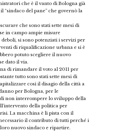
istratori che è il vanto di Bologna già
 il “sindaco del pane” che governò la
curare che sono stati sette mesi di
sse in campo ampie misure
 deboli, si sono potenziati i servizi per
rventi di riqualificazione urbana e si è
ebbero potuto scegliere il nuovo
 dato il via.
na di rimandare il voto al 2011 per
te tutto sono stati sette mesi di
alizzare così il disagio della città a
danno per Bologna, per le
i non interrompere lo sviluppo della
l’intervento della politica per
isi. La macchina è lì pista con il
ecessario il contributo di tutti perché i
 loro nuovo sindaco e ripartire.