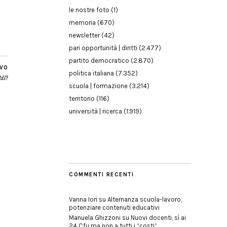
le nostre foto
(1)
memoria
(670)
newsletter
(42)
pari opportunità | diritti
(2.477)
partito democratico
(2.870)
IVO
politica italiana
(7.352)
Pdl?
scuola | formazione
(3.214)
territorio
(116)
università | ricerca
(1.919)
COMMENTI RECENTI
Vanna Iori
su
Alternanza scuola-lavoro,
potenziare contenuti educativi
Manuela Ghizzoni
su
Nuovi docenti, sì ai
24 Cfu ma non a tutti i “costi”