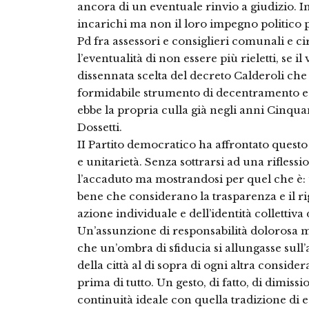
ancora di un eventuale rinvio a giudizio. I
incarichi ma non il loro impegno politico 
Pd fra assessori e consiglieri comunali e ci
l’eventualità di non essere più rieletti, se il 
dissennata scelta del decreto Calderoli che t
formidabile strumento di decentramento e
ebbe la propria culla già negli anni Cinqua
Dossetti.
II Partito democratico ha affrontato quest
e unitarietà. Senza sottrarsi ad una rifless
l’accaduto ma mostrandosi per quel che è:
bene che considerano la trasparenza e il ri
azione individuale e dell’identità collettiva 
Un’assunzione di responsabilità dolorosa ma
che un’ombra di sfiducia si allungasse sull
della città al di sopra di ogni altra consid
prima di tutto. Un gesto, di fatto, di dimiss
continuità ideale con quella tradizione di