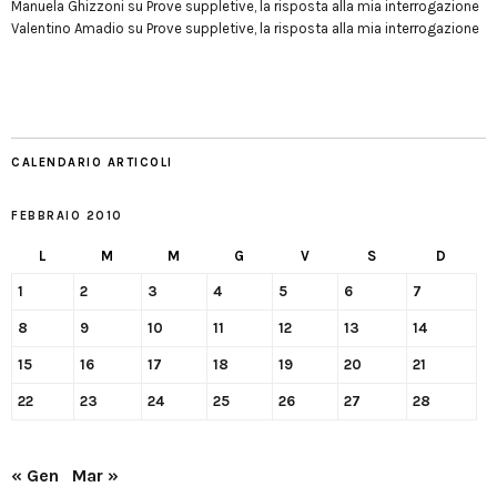
Manuela Ghizzoni
su
Prove suppletive, la risposta alla mia interrogazione
Valentino Amadio
su
Prove suppletive, la risposta alla mia interrogazione
CALENDARIO ARTICOLI
FEBBRAIO 2010
L
M
M
G
V
S
D
1
2
3
4
5
6
7
8
9
10
11
12
13
14
15
16
17
18
19
20
21
22
23
24
25
26
27
28
« Gen
Mar »