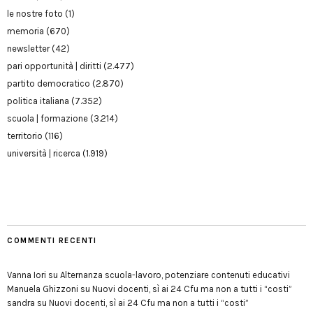
le nostre foto
(1)
memoria
(670)
newsletter
(42)
pari opportunità | diritti
(2.477)
partito democratico
(2.870)
politica italiana
(7.352)
scuola | formazione
(3.214)
territorio
(116)
università | ricerca
(1.919)
COMMENTI RECENTI
Vanna Iori
su
Alternanza scuola-lavoro, potenziare contenuti educativi
Manuela Ghizzoni
su
Nuovi docenti, sì ai 24 Cfu ma non a tutti i “costi”
sandra
su
Nuovi docenti, sì ai 24 Cfu ma non a tutti i “costi”