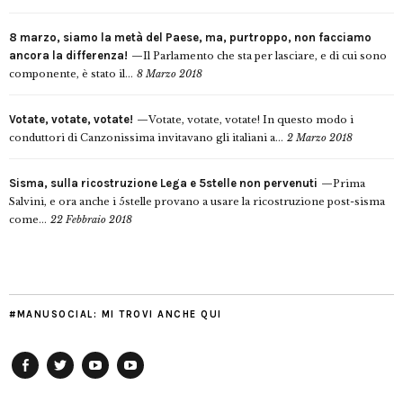
8 marzo, siamo la metà del Paese, ma, purtroppo, non facciamo
ancora la differenza!
Il Parlamento che sta per lasciare, e di cui sono
componente, è stato il...
8 Marzo 2018
Votate, votate, votate!
Votate, votate, votate! In questo modo i
conduttori di Canzonissima invitavano gli italiani a...
2 Marzo 2018
Sisma, sulla ricostruzione Lega e 5stelle non pervenuti
Prima
Salvini, e ora anche i 5stelle provano a usare la ricostruzione post-sisma
come...
22 Febbraio 2018
#MANUSOCIAL: MI TROVI ANCHE QUI
Facebook
Twitter
YouTube
YouTube
Manu
PD