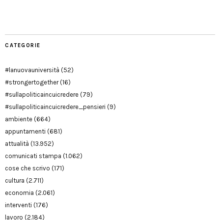
Modena
CATEGORIE
#lanuovauniversità
(52)
#strongertogether
(16)
#sullapoliticaincuicredere
(79)
#sullapoliticaincuicredere_pensieri
(9)
ambiente
(664)
appuntamenti
(681)
attualità
(13.952)
comunicati stampa
(1.062)
cose che scrivo
(171)
cultura
(2.711)
economia
(2.061)
interventi
(176)
lavoro
(2.184)