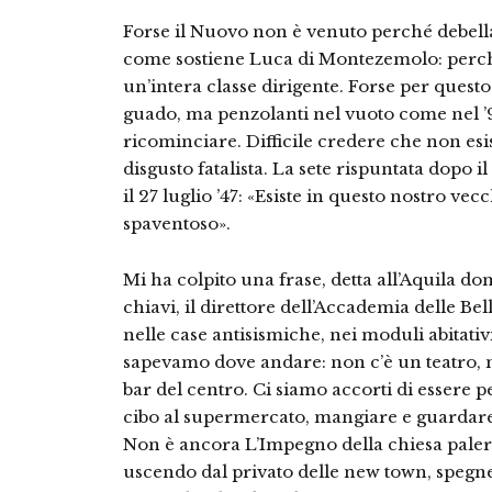
Forse il Nuovo non è venuto perché debella
come sostiene Luca di Montezemolo: perché
un’intera classe dirigente. Forse per ques
guado, ma penzolanti nel vuoto come nel ’92,
ricominciare. Difficile credere che non esi
disgusto fatalista. La sete rispuntata dopo 
il 27 luglio ’47: «Esiste in questo nostro v
spaventoso».
Mi ha colpito una frase, detta all’Aquila d
chiavi, il direttore dell’Accademia delle B
nelle case antisismiche, nei moduli abitati
sapevamo dove andare: non c’è un teatro, no
bar del centro. Ci siamo accorti di esser
cibo al supermercato, mangiare e guardare 
Non è ancora L’Impegno della chiesa paler
uscendo dal privato delle new town, spegn