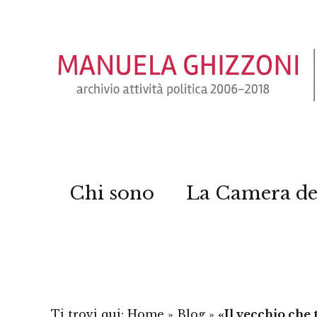
Chi sono
La Camera de
Ti trovi qui:
Home
»
Blog
»
«Il vecchio che 