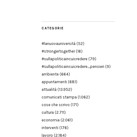
Modena
CATEGORIE
#lanuovauniversità
(52)
#strongertogether
(16)
#sullapoliticaincuicredere
(79)
#sullapoliticaincuicredere_pensieri
(9)
ambiente
(664)
appuntamenti
(681)
attualità
(13.952)
comunicati stampa
(1.062)
cose che scrivo
(171)
cultura
(2.711)
economia
(2.061)
interventi
(176)
lavoro
(2.184)