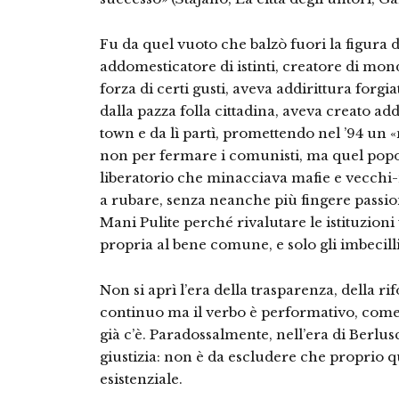
Fu da quel vuoto che balzò fuori la figura 
addomesticatore di istinti, creatore di mon
forza di certi gusti, aveva addirittura forgia
dalla pazza folla cittadina, aveva creato ad
town e da lì partì, promettendo nel ’94 un
non per fermare i comunisti, ma quel popol
liberatorio che minacciava mafie e vecchi
a rubare, senza neanche più fingere passion
Mani Pulite perché rivalutare le istituzioni
propria al bene comune, e solo gli imbecilli
Non si aprì l’era della trasparenza, della ri
continuo ma il verbo è performativo, come di
già c’è. Paradossalmente, nell’era di Berlusc
giustizia: non è da escludere che proprio q
esistenziale.