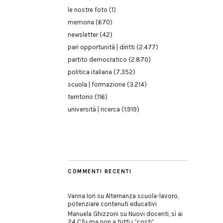
le nostre foto
(1)
memoria
(670)
newsletter
(42)
pari opportunità | diritti
(2.477)
partito democratico
(2.870)
politica italiana
(7.352)
scuola | formazione
(3.214)
territorio
(116)
università | ricerca
(1.919)
COMMENTI RECENTI
Vanna Iori
su
Alternanza scuola-lavoro,
potenziare contenuti educativi
Manuela Ghizzoni
su
Nuovi docenti, sì ai
24 Cfu ma non a tutti i “costi”