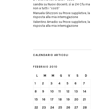
sandra
su
Nuovi docenti, sì ai 24 Cfu ma
non a tutti i “costi”
Manuela Ghizzoni
su
Prove suppletive, la
risposta alla mia interrogazione
Valentino Amadio
su
Prove suppletive, la
risposta alla mia interrogazione
CALENDARIO ARTICOLI
FEBBRAIO 2010
L
M
M
G
V
S
D
1
2
3
4
5
6
7
8
9
10
11
12
13
14
15
16
17
18
19
20
21
22
23
24
25
26
27
28