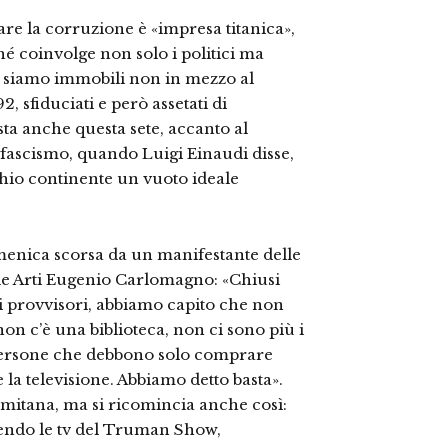
re la corruzione è «impresa titanica»,
 coinvolge non solo i politici ma
to siamo immobili non in mezzo al
 sfiduciati e però assetati di
sta anche questa sete, accanto al
il fascismo, quando Luigi Einaudi disse,
ecchio continente un vuoto ideale
omenica scorsa da un manifestante delle
elle Arti Eugenio Carlomagno: «Chiusi
vi provvisori, abbiamo capito che non
n c’è una biblioteca, non ci sono più i
e persone che debbono solo comprare
la televisione. Abbiamo detto basta».
mitana, ma si ricomincia anche così:
endo le tv del Truman Show,