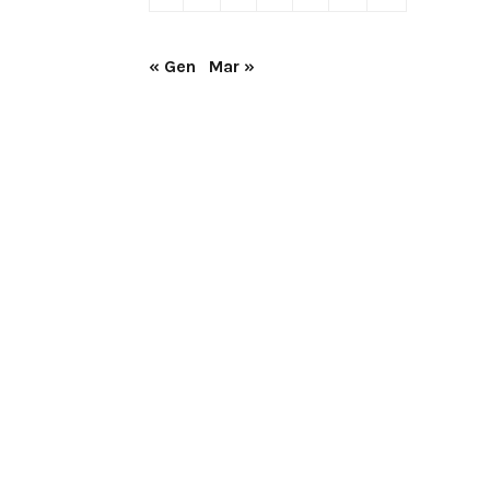
« Gen
Mar »