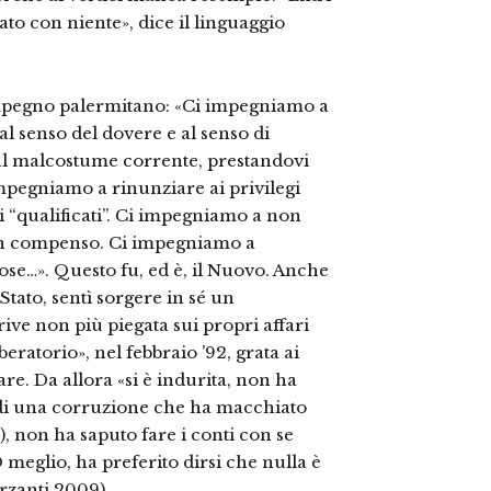
iato con niente», dice il linguaggio
’Impegno palermitano: «Ci impegniamo a
, al senso del dovere e al senso di
al malcostume corrente, prestandovi
impegniamo a rinunziare ai privilegi
 “qualificati”. Ci impegniamo a non
sun compenso. Ci impegniamo a
fiose…». Questo fu, ed è, il Nuovo. Anche
tato, sentì sorgere in sé un
ve non più piegata sui propri affari
ratorio», nel febbraio ’92, grata ai
re. Da allora «si è indurita, non ha
 di una corruzione che ha macchiato
i (…), non ha saputo fare i conti con se
 meglio, ha preferito dirsi che nulla è
arzanti 2009).