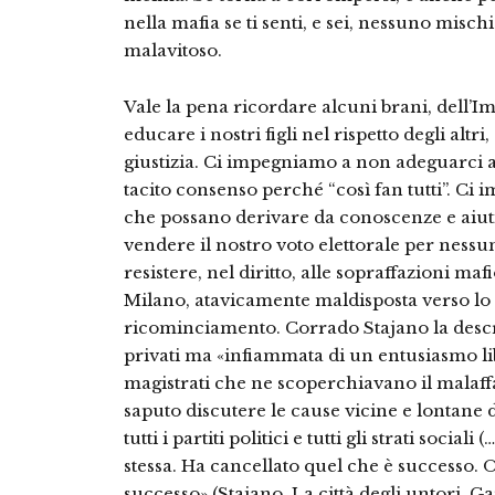
nella mafia se ti senti, e sei, nessuno misch
malavitoso.
Vale la pena ricordare alcuni brani, dell
educare i nostri figli nel rispetto degli altri
giustizia. Ci impegniamo a non adeguarci 
tacito consenso perché “così fan tutti”. Ci 
che possano derivare da conoscenze e aiuti
vendere il nostro voto elettorale per nes
resistere, nel diritto, alle sopraffazioni ma
Milano, atavicamente maldisposta verso lo S
ricominciamento. Corrado Stajano la descri
privati ma «infiammata di un entusiasmo libe
magistrati che ne scoperchiavano il malaffa
saputo discutere le cause vicine e lontane
tutti i partiti politici e tutti gli strati social
stessa. Ha cancellato quel che è successo. O
successo» (Stajano, La città degli untori, G