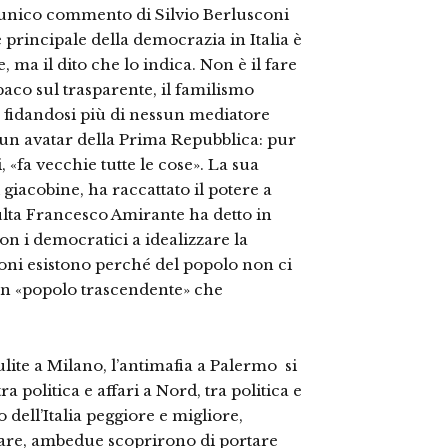
 l’unico commento di Silvio Berlusconi
 principale della democrazia in Italia è
, ma il dito che lo indica. Non è il fare
paco sul trasparente, il familismo
 fidandosi più di nessun mediatore
 un avatar della Prima Repubblica: pur
 «fa vecchie tutte le cose». La sua
giacobine, ha raccattato il potere a
sulta Francesco Amirante ha detto in
non i democratici a idealizzare la
zioni esistono perché del popolo non ci
a un «popolo trascendente» che
te a Milano, l’antimafia a Palermo ­ si
tra politica e affari a Nord, tra politica e
dell’Italia peggiore e migliore,
are, ambedue scoprirono di portare