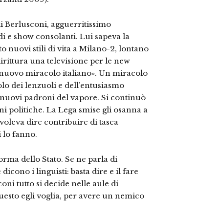
di Berlusconi, agguerritissimo
di e show consolanti. Lui sapeva la
to nuovi stili di vita a Milano-2, lontano
dirittura una televisione per le new
 «nuovo miracolo italiano». Un miracolo
o dei lenzuoli e dell’entusiasmo
-nuovi padroni del vapore. Si continuò
i politiche. La Lega smise gli osanna a
 voleva dire contribuire di tasca
 lo fanno.
forma dello Stato. Se ne parla di
cono i linguisti: basta dire e il fare
oni tutto si decide nelle aule di
uesto egli voglia, per avere un nemico