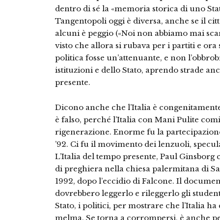
dentro di sé la «memoria storica di uno Sta
Tangentopoli oggi è diversa, anche se il ci
alcuni è peggio («Noi non abbiamo mai scar
visto che allora si rubava per i partiti e or
politica fosse un’attenuante, e non l’obbrobr
istituzioni e dello Stato, aprendo strade an
presente.
Dicono anche che l’Italia è congenitamente
è falso, perché l’Italia con Mani Pulite co
rigenerazione. Enorme fu la partecipazione 
’92. Ci fu il movimento dei lenzuoli, specul
L’Italia del tempo presente, Paul Ginsborg 
di preghiera nella chiesa palermitana di Sa
1992, dopo l’eccidio di Falcone. Il documen
dovrebbero leggerlo e rileggerlo gli studenti
Stato, i politici, per mostrare che l’Italia ha
melma. Se torna a corrompersi, è anche per