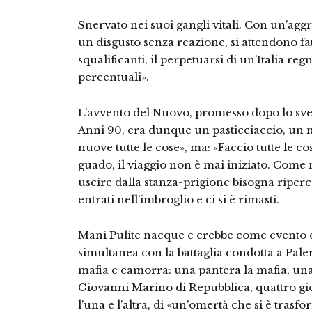
Snervato nei suoi gangli vitali. Con un’agg
un disgusto senza reazione, si attendono f
squalificanti, il perpetuarsi di un’Italia reg
percentuali».
L’avvento del Nuovo, promesso dopo lo sv
Anni 90, era dunque un pasticciaccio, un m
nuove tutte le cose», ma: «Faccio tutte le 
guado, il viaggio non è mai iniziato. Come 
uscire dalla stanza-prigione bisogna riperc
entrati nell’imbroglio e ci si è rimasti.
Mani Pulite nacque e crebbe come evento dav
simultanea con la battaglia condotta a Paler
mafia e camorra: una pantera la mafia, una
Giovanni Marino di Repubblica, quattro gior
l’una e l’altra, di «un’omertà che si è tras