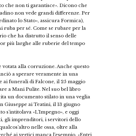
to che non ti garantisce». Dicono che
ttadino non vede grandi differenze. Per
dinato lo Stato», assicura Formica),
a si ruba per sé. Come se rubare per la
io che ha distrutto il senso delle
cor più larghe alle ruberie del tempo
 votata alla corruzione. Anche questo
minciò a sperare veramente in una
ai funerali di Falcone, il 25 maggio
are a Mani Pulite. Nel suo bel libro
cita un documento stilato in una veglia
n Giuseppe ai Teatini, il 13 giugno
to s’intitolava «L’Impegno», e oggi
, gli imprenditori, i servitori dello
 qualcos’altro nelle ossa, oltre alla
ché ai vertici manca l’esempio. «Entri