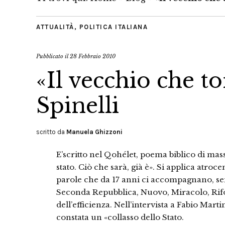
ATTUALITÀ
,
POLITICA ITALIANA
Pubblicato il
28 Febbraio 2010
«Il vecchio che t
Spinelli
scritto da
Manuela Ghizzoni
E’scritto nel Qohélet, poema biblico di mass
stato. Ciò che sarà, già è». Si applica atroc
parole che da 17 anni ci accompagnano, se
Seconda Repubblica, Nuovo, Miracolo, Rifo
dell’efficienza. Nell’intervista a Fabio Mar
constata un «collasso dello Stato.