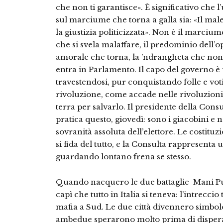
che non ti garantisce». È significativo che
sul marciume che torna a galla sia: «Il male
la giustizia politicizzata». Non è il marciume
che si svela malaffare, il predominio dell’o
amorale che torna, la ’ndrangheta che non
entra in Parlamento. Il capo del governo è
travestendosi, pur conquistando folle e voti,
rivoluzione, come accade nelle rivoluzioni 
terra per salvarlo. Il presidente della Con
pratica questo, giovedì: sono i giacobini e 
sovranità assoluta dell’elettore. Le costitu
si fida del tutto, e la Consulta rappresent
guardando lontano frena se stesso.
Quando nacquero le due battaglie ­ Mani Puli
capì che tutto in Italia si teneva: l’intreccio 
mafia a Sud. Le due città divennero simbolo 
ambedue sperarono molto prima di disper