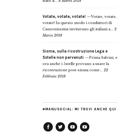
stato il...
8 Marzo 2018
Votate, votate, votate!
Votate, votate,
votate! In questo modo i conduttori di
Canzonissima invitavano gli italiani a...
2
Marzo 2018
Sisma, sulla ricostruzione Lega e
5stelle non pervenuti
Prima Salvini, e
ora anche i 5stelle provano a usare la
ricostruzione post-sisma come...
22
Febbraio 2018
#MANUSOCIAL: MI TROVI ANCHE QUI
Facebook
Twitter
YouTube
YouTube
Manu
PD