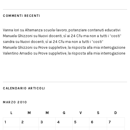
COMMENTI RECENTI
Vanna Iori
su
Alternanza scuola-lavoro, potenziare contenuti educativi
Manuela Ghizzoni
su
Nuovi docenti, sì ai 24 Cfu ma non a tutti i “costi”
sandra
su
Nuovi docenti, sì ai 24 Cfu ma non a tutti i “costi”
Manuela Ghizzoni
su
Prove suppletive, la risposta alla mia interrogazione
Valentino Amadio
su
Prove suppletive, la risposta alla mia interrogazione
CALENDARIO ARTICOLI
MARZO 2010
L
M
M
G
V
S
D
1
2
3
4
5
6
7