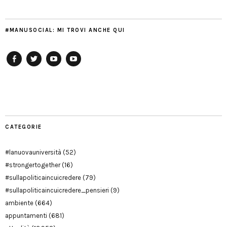
#MANUSOCIAL: MI TROVI ANCHE QUI
Facebook
Twitter
YouTube
YouTube
Manu
PD
Modena
CATEGORIE
#lanuovauniversità
(52)
#strongertogether
(16)
#sullapoliticaincuicredere
(79)
#sullapoliticaincuicredere_pensieri
(9)
ambiente
(664)
appuntamenti
(681)