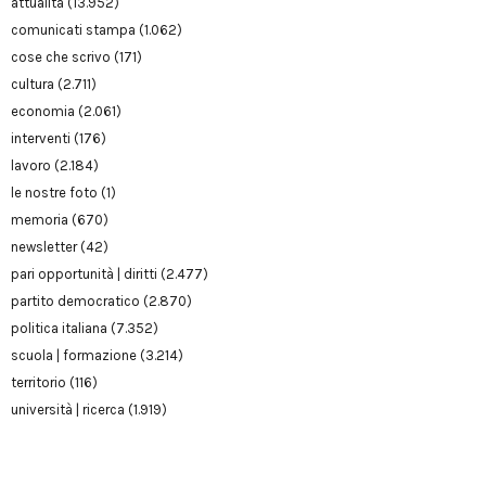
attualità
(13.952)
comunicati stampa
(1.062)
cose che scrivo
(171)
cultura
(2.711)
economia
(2.061)
interventi
(176)
lavoro
(2.184)
le nostre foto
(1)
memoria
(670)
newsletter
(42)
pari opportunità | diritti
(2.477)
partito democratico
(2.870)
politica italiana
(7.352)
scuola | formazione
(3.214)
territorio
(116)
università | ricerca
(1.919)