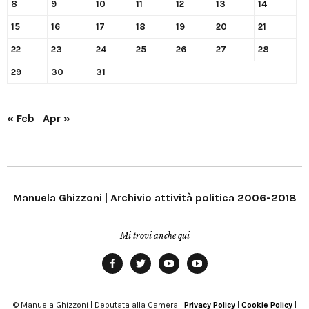
8
9
10
11
12
13
14
15
16
17
18
19
20
21
22
23
24
25
26
27
28
29
30
31
« Feb
Apr »
Manuela Ghizzoni | Archivio attività politica 2006-2018
Mi trovi anche qui
Facebook
Twitter
YouTube
YouTube
Manu
PD
Modena
© Manuela Ghizzoni | Deputata alla Camera |
Privacy Policy
|
Cookie Policy
|