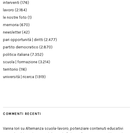
interventi
(176)
lavoro
(2.184)
le nostre foto
(1)
memoria
(670)
newsletter
(42)
pari opportunità | diritti
(2.477)
partito democratico
(2.870)
politica italiana
(7.352)
scuola | formazione
(3.214)
territorio
(116)
università | ricerca
(1.919)
COMMENTI RECENTI
Vanna Iori
su
Alternanza scuola-lavoro, potenziare contenuti educativi