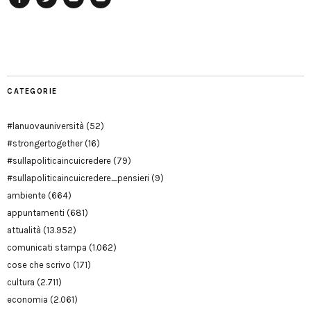
Facebook
Twitter
YouTube
YouTube
Manu
PD
Modena
CATEGORIE
#lanuovauniversità
(52)
#strongertogether
(16)
#sullapoliticaincuicredere
(79)
#sullapoliticaincuicredere_pensieri
(9)
ambiente
(664)
appuntamenti
(681)
attualità
(13.952)
comunicati stampa
(1.062)
cose che scrivo
(171)
cultura
(2.711)
economia
(2.061)