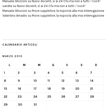
Manuela Ghizzoni
su
Nuovi docenti, sì ai 24 Cfu ma non a tutti i “costi”
sandra
su
Nuovi docenti, sì ai 24 Cfu ma non a tutti i “costi”
Manuela Ghizzoni
su
Prove suppletive, la risposta alla mia interrogazione
Valentino Amadio
su
Prove suppletive, la risposta alla mia interrogazione
CALENDARIO ARTICOLI
MARZO 2010
L
M
M
G
V
S
D
1
2
3
4
5
6
7
8
9
10
11
12
13
14
15
16
17
18
19
20
21
22
23
24
25
26
27
28
29
30
31