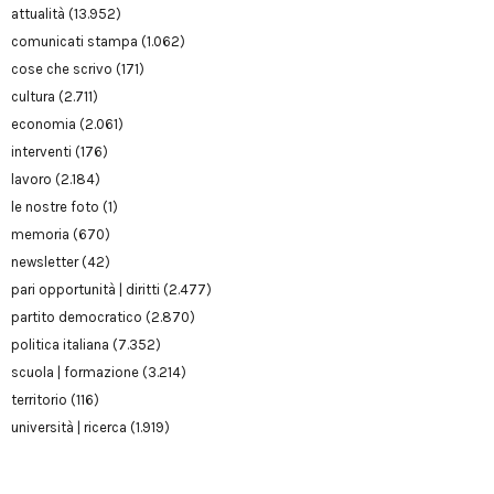
attualità
(13.952)
comunicati stampa
(1.062)
cose che scrivo
(171)
cultura
(2.711)
economia
(2.061)
interventi
(176)
lavoro
(2.184)
le nostre foto
(1)
memoria
(670)
newsletter
(42)
pari opportunità | diritti
(2.477)
partito democratico
(2.870)
politica italiana
(7.352)
scuola | formazione
(3.214)
territorio
(116)
università | ricerca
(1.919)