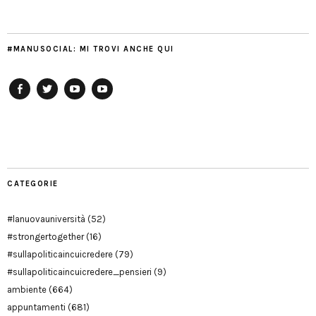
#MANUSOCIAL: MI TROVI ANCHE QUI
Facebook
Twitter
YouTube
YouTube
Manu
PD
Modena
CATEGORIE
#lanuovauniversità
(52)
#strongertogether
(16)
#sullapoliticaincuicredere
(79)
#sullapoliticaincuicredere_pensieri
(9)
ambiente
(664)
appuntamenti
(681)