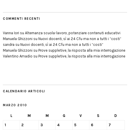
COMMENTI RECENTI
Vanna Iori
su
Alternanza scuola-lavoro, potenziare contenuti educativi
Manuela Ghizzoni
su
Nuovi docenti, sì ai 24 Cfu ma non a tutti i “costi”
sandra
su
Nuovi docenti, sì ai 24 Cfu ma non a tutti i “costi”
Manuela Ghizzoni
su
Prove suppletive, la risposta alla mia interrogazione
Valentino Amadio
su
Prove suppletive, la risposta alla mia interrogazione
CALENDARIO ARTICOLI
MARZO 2010
L
M
M
G
V
S
D
1
2
3
4
5
6
7