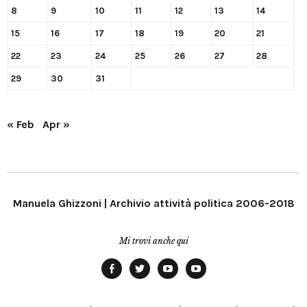
8
9
10
11
12
13
14
15
16
17
18
19
20
21
22
23
24
25
26
27
28
29
30
31
« Feb
Apr »
Manuela Ghizzoni | Archivio attività politica 2006-2018
Mi trovi anche qui
Facebook
Twitter
YouTube
YouTube
Manu
PD
Modena