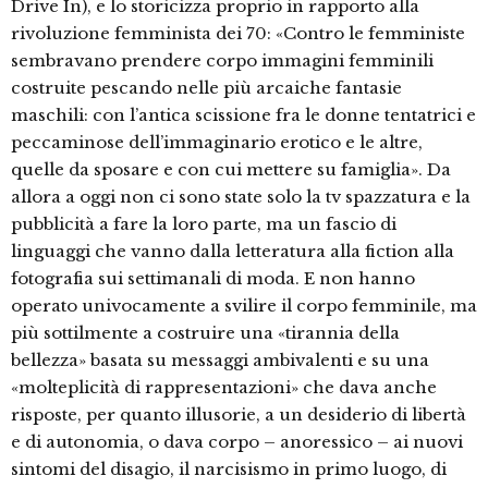
Drive In), e lo storicizza proprio in rapporto alla
rivoluzione femminista dei 70: «Contro le femministe
sembravano prendere corpo immagini femminili
costruite pescando nelle più arcaiche fantasie
maschili: con l’antica scissione fra le donne tentatrici e
peccaminose dell’immaginario erotico e le altre,
quelle da sposare e con cui mettere su famiglia». Da
allora a oggi non ci sono state solo la tv spazzatura e la
pubblicità a fare la loro parte, ma un fascio di
linguaggi che vanno dalla letteratura alla fiction alla
fotografia sui settimanali di moda. E non hanno
operato univocamente a svilire il corpo femminile, ma
più sottilmente a costruire una «tirannia della
bellezza» basata su messaggi ambivalenti e su una
«molteplicità di rappresentazioni» che dava anche
risposte, per quanto illusorie, a un desiderio di libertà
e di autonomia, o dava corpo – anoressico – ai nuovi
sintomi del disagio, il narcisismo in primo luogo, di