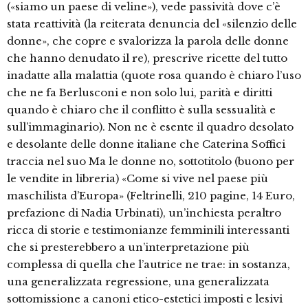
(«siamo un paese di veline»), vede passività dove c’è
stata reattività (la reiterata denuncia del «silenzio delle
donne», che copre e svalorizza la parola delle donne
che hanno denudato il re), prescrive ricette del tutto
inadatte alla malattia (quote rosa quando è chiaro l’uso
che ne fa Berlusconi e non solo lui, parità e diritti
quando è chiaro che il conflitto è sulla sessualità e
sull’immaginario). Non ne è esente il quadro desolato
e desolante delle donne italiane che Caterina Soffici
traccia nel suo Ma le donne no, sottotitolo (buono per
le vendite in libreria) «Come si vive nel paese più
maschilista d’Europa» (Feltrinelli, 210 pagine, 14 Euro,
prefazione di Nadia Urbinati), un’inchiesta peraltro
ricca di storie e testimonianze femminili interessanti
che si presterebbero a un’interpretazione più
complessa di quella che l’autrice ne trae: in sostanza,
una generalizzata regressione, una generalizzata
sottomissione a canoni etico-estetici imposti e lesivi