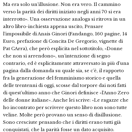
Ma era solo un’illusione. Non era vero. Il cammino
verso la parità dei diritti iniziato negli anni 70 si era
interrotto». Una osservazione analoga si ritrova in un
altro libro-inchiesta appena uscito, Pensare
l’impossibile di Anais Ginori (Fandango, 160 pagine, 14
Euro, prefazione di Concita De Gregorio, vignette di
Pat CArra), che però esplicita nel sottotitolo, «Donne
che non si arrendono», un’intenzione di segno
contrario, ed è esplicitamente attraversato in più d’una
pagina dalla domanda su quale sia, se c’è, il rapporto
fra la generazione del femminismo storico e quella
delle trentenni di oggi, scosse dal torpore dai noti fatti
di quest’ultimo anno che Ginori definisce «l’Anno Zero
delle donne italiane». Anche lei scrive: «Le ragazze che
ho incontrato per scrivere questo libro non sono tutte
veline. Molte però provano un senso di disillusione.
Sono cresciute pensando che i diritti erano tutti già
conquistati, che la parità fosse un dato acquisito.