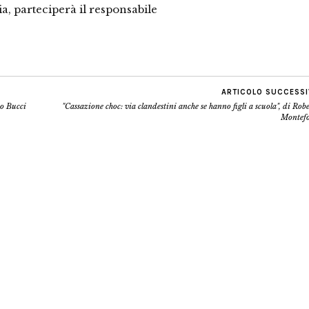
a, parteciperà il responsabile
ARTICOLO SUCCESS
to Bucci
"Cassazione choc: via clandestini anche se hanno figli a scuola", di Rob
Montefo