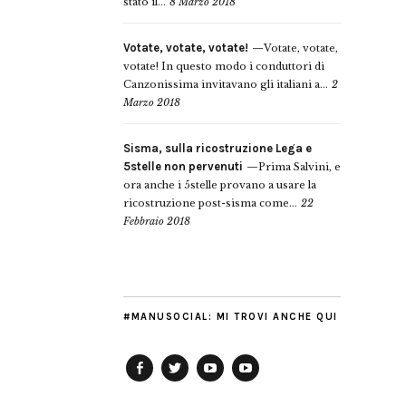
stato il...
8 Marzo 2018
Votate, votate, votate!
Votate, votate,
votate! In questo modo i conduttori di
Canzonissima invitavano gli italiani a...
2
Marzo 2018
Sisma, sulla ricostruzione Lega e
5stelle non pervenuti
Prima Salvini, e
ora anche i 5stelle provano a usare la
ricostruzione post-sisma come...
22
Febbraio 2018
#MANUSOCIAL: MI TROVI ANCHE QUI
Facebook
Twitter
YouTube
YouTube
Manu
PD