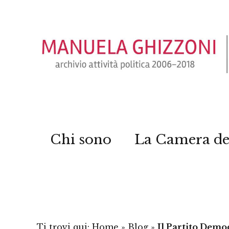
Chi sono
La Camera de
Ti trovi qui:
Home
»
Blog
»
Il Partito Demo