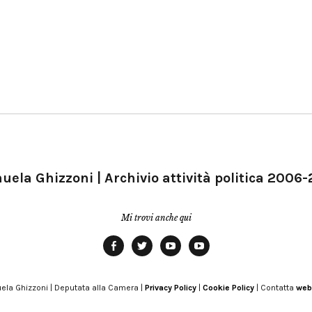
ela Ghizzoni | Archivio attività politica 2006
Mi trovi anche qui
Facebook
Twitter
YouTube
YouTube
Manu
PD
Modena
ela Ghizzoni | Deputata alla Camera |
Privacy Policy
|
Cookie Policy
| Contatta
web