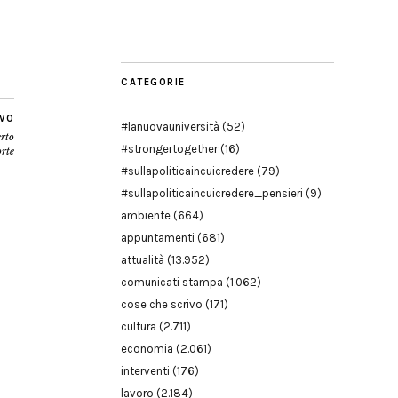
Modena
CATEGORIE
IVO
#lanuovauniversità
(52)
erto
#strongertogether
(16)
rte
#sullapoliticaincuicredere
(79)
#sullapoliticaincuicredere_pensieri
(9)
ambiente
(664)
appuntamenti
(681)
attualità
(13.952)
comunicati stampa
(1.062)
cose che scrivo
(171)
cultura
(2.711)
economia
(2.061)
interventi
(176)
lavoro
(2.184)