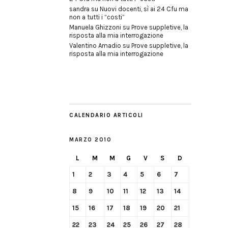
sandra
su
Nuovi docenti, sì ai 24 Cfu ma
non a tutti i “costi”
Manuela Ghizzoni
su
Prove suppletive, la
risposta alla mia interrogazione
Valentino Amadio
su
Prove suppletive, la
risposta alla mia interrogazione
CALENDARIO ARTICOLI
MARZO 2010
L
M
M
G
V
S
D
1
2
3
4
5
6
7
8
9
10
11
12
13
14
15
16
17
18
19
20
21
22
23
24
25
26
27
28