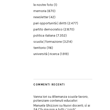
le nostre foto
(1)
memoria
(670)
newsletter
(42)
pari opportunità | diritti
(2.477)
partito democratico
(2.870)
politica italiana
(7.352)
scuola | formazione
(3.214)
territorio
(116)
università | ricerca
(1.919)
COMMENTI RECENTI
Vanna Iori
su
Alternanza scuola-lavoro,
potenziare contenuti educativi
Manuela Ghizzoni
su
Nuovi docenti, sì ai
24 Cfu ma non a tutti i “costi”