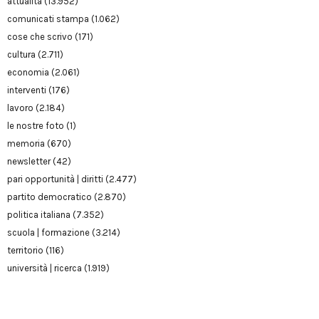
attualità
(13.952)
comunicati stampa
(1.062)
cose che scrivo
(171)
cultura
(2.711)
economia
(2.061)
interventi
(176)
lavoro
(2.184)
le nostre foto
(1)
memoria
(670)
newsletter
(42)
pari opportunità | diritti
(2.477)
partito democratico
(2.870)
politica italiana
(7.352)
scuola | formazione
(3.214)
territorio
(116)
università | ricerca
(1.919)