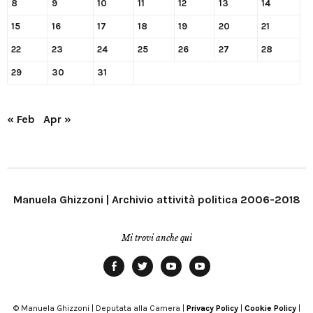
8
9
10
11
12
13
14
15
16
17
18
19
20
21
22
23
24
25
26
27
28
29
30
31
« Feb
Apr »
Manuela Ghizzoni | Archivio attività politica 2006-2018
Mi trovi anche qui
Facebook
Twitter
YouTube
YouTube
Manu
PD
Modena
© Manuela Ghizzoni | Deputata alla Camera |
Privacy Policy
|
Cookie Policy
|