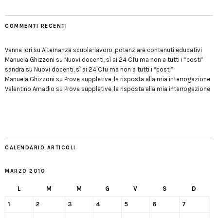
COMMENTI RECENTI
Vanna Iori
su
Alternanza scuola-lavoro, potenziare contenuti educativi
Manuela Ghizzoni
su
Nuovi docenti, sì ai 24 Cfu ma non a tutti i “costi”
sandra
su
Nuovi docenti, sì ai 24 Cfu ma non a tutti i “costi”
Manuela Ghizzoni
su
Prove suppletive, la risposta alla mia interrogazione
Valentino Amadio
su
Prove suppletive, la risposta alla mia interrogazione
CALENDARIO ARTICOLI
MARZO 2010
L
M
M
G
V
S
D
1
2
3
4
5
6
7