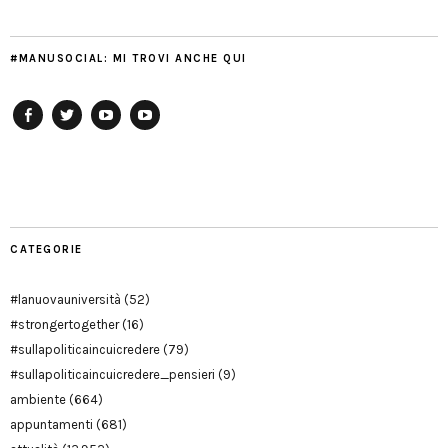
#MANUSOCIAL: MI TROVI ANCHE QUI
Facebook
Twitter
YouTube
YouTube
Manu
PD
Modena
CATEGORIE
#lanuovauniversità
(52)
#strongertogether
(16)
#sullapoliticaincuicredere
(79)
#sullapoliticaincuicredere_pensieri
(9)
ambiente
(664)
appuntamenti
(681)