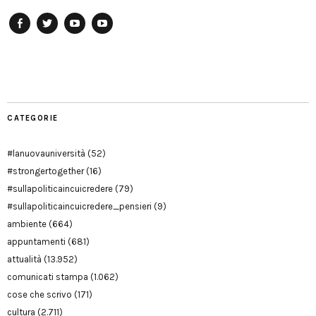
Facebook
Twitter
YouTube
YouTube
Manu
PD
Modena
CATEGORIE
#lanuovauniversità
(52)
#strongertogether
(16)
#sullapoliticaincuicredere
(79)
#sullapoliticaincuicredere_pensieri
(9)
ambiente
(664)
appuntamenti
(681)
attualità
(13.952)
comunicati stampa
(1.062)
cose che scrivo
(171)
cultura
(2.711)