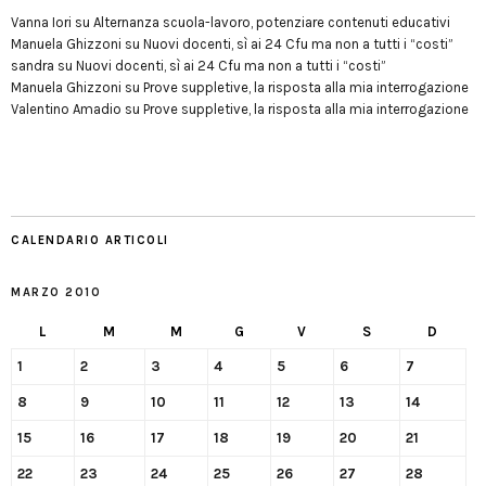
Vanna Iori
su
Alternanza scuola-lavoro, potenziare contenuti educativi
Manuela Ghizzoni
su
Nuovi docenti, sì ai 24 Cfu ma non a tutti i “costi”
sandra
su
Nuovi docenti, sì ai 24 Cfu ma non a tutti i “costi”
Manuela Ghizzoni
su
Prove suppletive, la risposta alla mia interrogazione
Valentino Amadio
su
Prove suppletive, la risposta alla mia interrogazione
CALENDARIO ARTICOLI
MARZO 2010
L
M
M
G
V
S
D
1
2
3
4
5
6
7
8
9
10
11
12
13
14
15
16
17
18
19
20
21
22
23
24
25
26
27
28