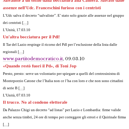
Salvaliste a un soffio dalla bocciatura alla Camera. Salvato dalle
assenze nell’Udc. Franceschini furioso con i centristi
L’Udc salva il decreto “salvaliste”. E’ stato solo grazie alle assenze nel gruppo
dei centristi
[…]
L’Unità, 17.03.10
Un’altra bocciatura per il Pdl!
Il Tar del Lazio respinge il ricorso del Pdl per l’esclusione della lista dalle
regionali
[…]
www.partitodemocratico.it
, 09.03.10
«Quando restò fuori il Pd», di Toni Jop
Presto, presto: serve un volontario per spiegare a quelli del centrosinistra di
Monteporzio Catone che l’Italia non ce l’ha con loro e che non sono cittadini
di serie B
[…]
L’Unità, 07.03.10
Il trucco. No al condono elettorale
Da Palazzo Chigi un decreto “ad listas” per Lazio e Lombardia: firme valide
anche senza timbri, 24 ore di tempo per correggere gli errori e il Quirinale firma
[…]