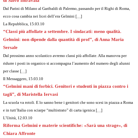
di Salvo Intravaia
Dal Parini di Milano al Garibaldi di Palermo, passando per il Righi di Roma,
ecco cosa cambia nei licei dell’era Gelmini
[…]
La Repubblica
, 15.03.10
“Classi più affollate a settembre. I sindacati: meno qualità.
Gelmini: non dipende dalla quantità di prof”, di Anna Maria
Sersale
Dal prossimo anno scolastico avremo classi più affollate. Alla manovra per
ridurre i posti in organico si accompagna l’aumento del numero degli alunni
per classe
[…]
Il Messaggero, 15.03.10
“Gelmini mani di forbici. Genitori e studenti in piazza contro i
tagli”, di Maristella Iervasi
La scuola va rotoli. E lo sanno bene i genitori che sono scesi in piazza a Roma
e in tutt’Italia con sciarpe “multistrato” di carta igenica
[…]
L’Unità, 12.03.10
Riforma Gelmini e materie scientifiche: «Sarà una strage», di
Chiara Affronte