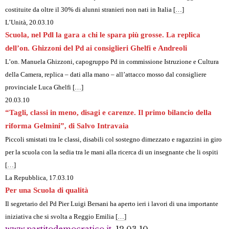
costituite da oltre il 30% di alunni stranieri non nati in Italia
[…]
L’Unità, 20.03.10
Scuola, nel Pdl la gara a chi le spara più grosse. La replica
dell’on. Ghizzoni del Pd ai consiglieri Ghelfi e Andreoli
L’on. Manuela Ghizzoni, capogruppo Pd in commissione Istruzione e Cultura
della Camera, replica – dati alla mano – all’attacco mosso dal consigliere
provinciale Luca Ghelfi
[…]
20.03.10
“Tagli, classi in meno, disagi e carenze. Il primo bilancio della
riforma Gelmini”, di Salvo Intravaia
Piccoli smistati tra le classi, disabili col sostegno dimezzato e ragazzini in giro
per la scuola con la sedia tra le mani alla ricerca di un insegnante che li ospiti
[…]
La Repubblica
, 17.03.10
Per una Scuola di qualità
Il segretario del Pd Pier Luigi Bersani ha aperto ieri i lavori di una importante
iniziativa che si svolta a Reggio Emilia
[…]
www.partitodemocratico.it
, 12.03.10