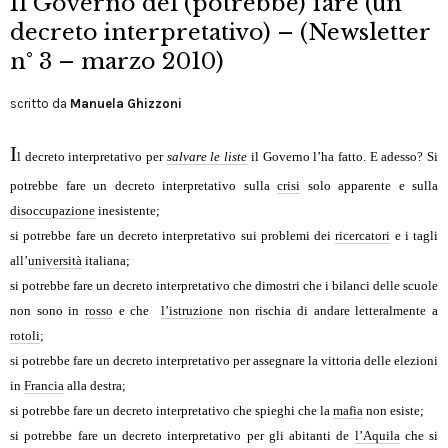
Il Governo del (potrebbe) fare (un
decreto interpretativo) – (Newsletter
n° 3 – marzo 2010)
scritto da
Manuela Ghizzoni
I
l decreto interpretativo per
salvare le liste
il Governo l’ha fatto. E adesso? Si
potrebbe fare un decreto interpretativo sulla
crisi
solo apparente e sulla
disoccupazione
inesistente;
si potrebbe fare un decreto interpretativo sui problemi dei
ricercatori
e i tagli
all’
università
italiana;
si potrebbe fare un decreto interpretativo che dimostri che i bilanci delle scuole
non sono in
rosso
e che
l’istruzione
non rischia di andare letteralmente a
rotoli
;
si potrebbe fare un decreto interpretativo per assegnare la vittoria delle elezioni
in
Francia
alla destra;
si potrebbe fare un decreto interpretativo che spieghi che la
mafia
non esiste;
si potrebbe fare un decreto interpretativo per gli abitanti de
l’Aquila
che si