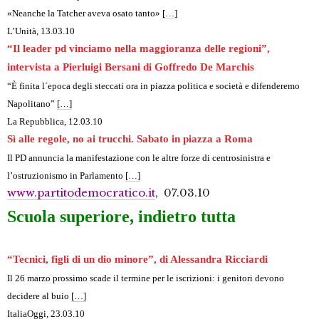
«Neanche la Tatcher aveva osato tanto»
[…]
L’Unità, 13.03.10
“Il leader pd vinciamo nella maggioranza delle regioni”,
intervista a Pierluigi Bersani di Goffredo De Marchis
“È finita l´epoca degli steccati ora in piazza politica e società e difenderemo
Napolitano”
[…]
La Repubblica
, 12.03.10
Sì alle regole, no ai trucchi. Sabato in piazza a Roma
Il PD annuncia la manifestazione con le altre forze di centrosinistra e
l’ostruzionismo in Parlamento
[…]
www.partitodemocratico.it
, 07.03.10
Scuola superiore, indietro tutta
“Tecnici, figli di un dio minore”, di Alessandra Ricciardi
Il 26 marzo prossimo scade il termine per le iscrizioni: i genitori devono
decidere al buio
[…]
ItaliaOggi, 23.03.10