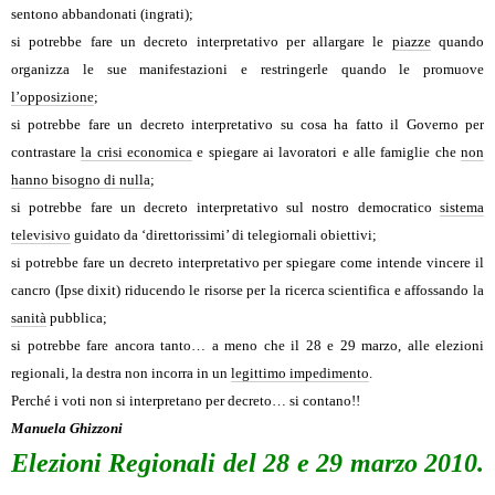
sentono abbandonati (ingrati);
si potrebbe fare un decreto interpretativo per allargare le
piazze
quando
organizza le sue manifestazioni e restringerle quando le promuove
l’opposizione
;
si potrebbe fare un decreto interpretativo su cosa ha fatto il Governo per
contrastare
la crisi economica
e spiegare ai lavoratori e alle famiglie che
non
hanno bisogno di nulla
;
si potrebbe fare un decreto interpretativo sul nostro democratico
sistema
televisivo
guidato da ‘direttorissimi’ di telegiornali obiettivi;
si potrebbe fare un decreto interpretativo per spiegare come intende vincere il
cancro (Ipse dixit) riducendo le risorse per la ricerca scientifica e affossando la
sanità
pubblica;
si potrebbe fare ancora tanto… a meno che il 28 e 29 marzo, alle elezioni
regionali, la destra non incorra in un
legittimo impedimento
.
Perché i voti non si interpretano per decreto… si contano!!
Manuela Ghizzoni
Elezioni Regionali del 28 e 29 marzo 2010.