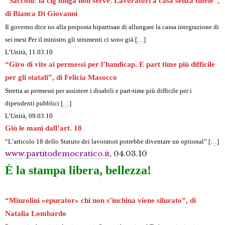
“Sacconi: la cig lunga non serve. Lavoratori a casa senza tutele”,
di Bianca Di Giovanni
Il governo dice no alla proposta bipartisan di allungare la cassa integrazione di
sei mesi Per il ministro gli strumenti ci sono già
[…]
L’Unità, 11.03.10
“Giro di vite ai permessi per l’handicap. E part time più difficile
per gli statali”, di Felicia Masocco
Stretta ai permessi per assistere i disabili e part-time più difficile per i
dipendenti pubblici
[…]
L’Unità, 09.03.10
Giù le mani dall’art. 18
“L’articolo 18 dello Statuto dei lavoratori potrebbe diventare un optional”
[…]
www.partitodemocratico.it
, 04.03.10
È la stampa libera, bellezza!
“Minzolini «epurator» chi non s’inchina viene silurato”, di
Natalia Lombardo