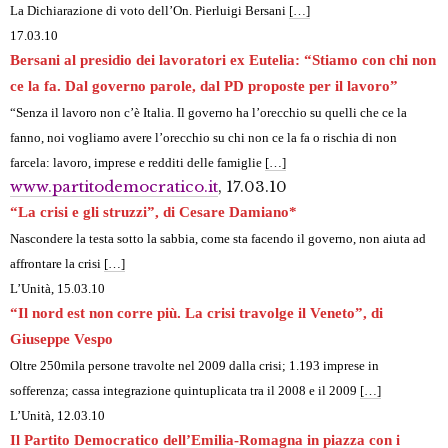
La Dichiarazione
di voto dell’On. Pierluigi Bersani
[…]
17.03.10
Bersani al presidio dei lavoratori ex Eutelia: “Stiamo con chi non
ce la fa. Dal governo parole, dal PD proposte per il lavoro”
“Senza il lavoro non c’è Italia. Il governo ha l’orecchio su quelli che ce la
fanno, noi vogliamo avere l’orecchio su chi non ce la fa o rischia di non
farcela: lavoro, imprese e redditi delle famiglie
[…]
www.partitodemocratico.it
, 17.03.10
“La crisi e gli struzzi”, di Cesare Damiano*
Nascondere la testa sotto la sabbia, come sta facendo il governo, non aiuta ad
affrontare la crisi
[…]
L’Unità, 15.03.10
“Il nord est non corre più. La crisi travolge il Veneto”, di
Giuseppe Vespo
Oltre 250mila persone travolte nel 2009 dalla crisi; 1.193 imprese in
sofferenza; cassa integrazione quintuplicata tra il 2008 e il 2009
[…]
L’Unità, 12.03.10
Il Partito Democratico dell’Emilia-Romagna in piazza con i