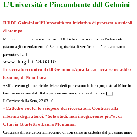
L’Università e l’incombente ddl Gelmini
Il DDL Gelmini sull’Università tra iniziative di protesta e articoli
di stampa
Man mano che la discussione sul DDL Gelmini si sviluppa in Parlamento
(siamo agli emendamenti al Senato), rischia di verificarsi ciò che avevamo
paventato
[…]
www.flcigil.it
, 24.03.10
I ricercatori contro il ddl Gelmini «Apra la carriera se no addio
lezioni», di Nino Luca
«Rifiuteremo gli incarichi». Mercoledì porteranno le loro proposte al Miur. In
tanti se ne vanno dall’Italia per cercare una speranza di lavoro
[…]
Il Corriere della Sera, 22.03.10
«Cattedre vuote, lo sciopero dei ricercatori. Contrari alla
riforma degli atenei. “Solo studi, non insegneremo più”», di
Ottavia Giustetti e Laura Montanari
Centinaia di ricercatori minacciano di non salire in cattedra dal prossimo anno: