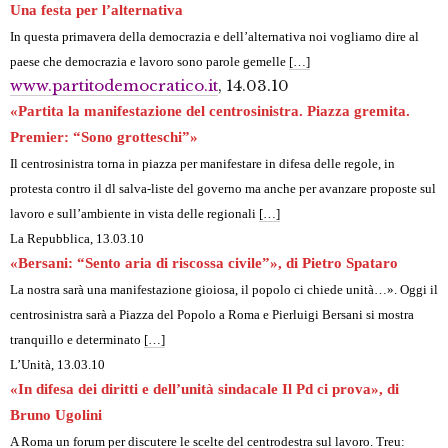
Una festa per l’alternativa
In questa primavera della democrazia e dell’alternativa noi vogliamo dire al
paese che democrazia e lavoro sono parole gemelle
[…]
www.partitodemocratico.it
, 14.03.10
«Partita la manifestazione del centrosinistra. Piazza gremita.
Premier: “Sono grotteschi”»
Il centrosinistra torna in piazza per manifestare in difesa delle regole, in
protesta contro il dl salva-liste del governo ma anche per avanzare proposte sul
lavoro e sull’ambiente in vista delle regionali
[…]
La Repubblica
, 13.03.10
«Bersani: “Sento aria di riscossa civile”», di Pietro Spataro
La nostra sarà una manifestazione gioiosa, il popolo ci chiede unità…». Oggi il
centrosinistra sarà a Piazza del Popolo a Roma e Pierluigi Bersani si mostra
tranquillo e determinato
[…]
L’Unità, 13.03.10
«In difesa dei diritti e dell’unità sindacale Il Pd ci prova», di
Bruno Ugolini
A Roma un forum per discutere le scelte del centrodestra sul lavoro. Treu: