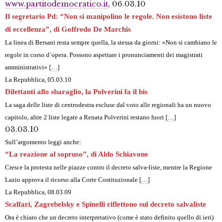
www.partitodemocratico.it
, 06.03.10
Il segretario Pd: “Non si manipolino le regole. Non esistono liste
di eccellenza”, di Goffredo De Marchis
La linea di Bersani resta sempre quella, la stessa da giorni: «Non si cambiano le
regole in corso d´opera. Possono aspettare i pronunciamenti dei magistrati
amministrativi»
[…]
La Repubblica
, 05.03.10
Dilettanti allo sbaraglio, la Polverini fa il bis
La saga delle liste di centrodestra escluse dal voto alle regionali ha un nuovo
capitolo, altre 2 liste legate a Renata Polverini restano fuori
[…]
03.03.10
Sull’argomento leggi anche:
“La reazione al sopruso”, di Aldo Schiavone
Cresce la protesta nelle piazze contro il decreto salva-liste, mentre la Regione
Lazio approva il ricorso alla Corte Costituzionale
[…]
La Repubblica
, 08.03.09
Scalfari, Zagrebelsky e Spinelli riflettono sul decreto salvaliste
Ora è chiaro che un decreto interpretativo (come è stato definito quello di ieri)