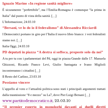
Ignazio Marino «In regione sanità migliore»
È sicuramente “perfettibile”, ma l’Emilia-Romagna è comunque “la prima in
Italia” dal punto di vista della sanità.
[…]
L’Informazione, 24.03.10
“Bersani, ve lo do io il federalismo” di Alessandra Ricciardi
I Democratici portano in giro per l’Italia il nuovo libro bianco: i veri federalisti
siamo noi.
[…]
Italia Oggi, 24.03.10
PD deputati in piazza “A destra si soffoca, proposte solo da noi”
A tu per tu con i parlamentari del Pd, oggi in piazza Grande dalle 17. Manuela
Ghizzoni, Ricardo Franco Levi, Giulio Santagata e Ivano Miglioli
incontreranno i cittadini
[…]
Il Resto del Carlino, 23.03.10
Possiamo vincere
L’appello al voto e l’attualità politica sono stati i principali argomenti trattati
dalla trasmissione “8 e mezzo” su La7, dove Pier Luigi Bersani
[…]
www.partitodemocratico.it
, 23.03.10
“Il premier esperto in monologhi davanti ai duelli diretti