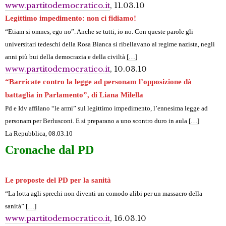
www.partitodemocratico.it
, 11.03.10
Legittimo impedimento: non ci fidiamo!
“Etiam si omnes, ego no”. Anche se tutti, io no. Con queste parole gli
universitari tedeschi della Rosa Bianca si ribellavano al regime nazista, negli
anni più bui della democrazia e della civiltà
[…]
www.partitodemocratico.it
, 10.03.10
“Barricate contro la legge ad personam l’opposizione dà
battaglia in Parlamento”, di Liana Milella
Pd e Idv affilano “le armi” sul legittimo impedimento, l’ennesima legge ad
personam per Berlusconi. E si preparano a uno scontro duro in aula
[…]
La Repubblica
, 08.03.10
Cronache dal PD
Le proposte del PD per la sanità
“La lotta agli sprechi non diventi un comodo alibi per un massacro della
sanità”
[…]
www.partitodemocratico.it
, 16.03.10