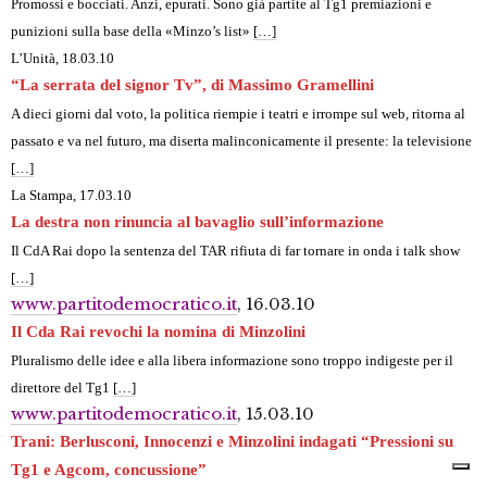
Promossi e bocciati. Anzi, epurati. Sono già partite al Tg1 premiazioni e
punizioni sulla base della «Minzo’s list»
[…]
L’Unità, 18.03.10
“La serrata del signor Tv”, di Massimo Gramellini
A dieci giorni dal voto, la politica riempie i teatri e irrompe sul web, ritorna al
passato e va nel futuro, ma diserta malinconicamente il presente: la televisione
[…]
La Stampa
, 17.03.10
La destra non rinuncia al bavaglio sull’informazione
Il CdA Rai dopo la sentenza del TAR rifiuta di far tornare in onda i talk show
[…]
www.partitodemocratico.it
, 16.03.10
Il Cda Rai revochi la nomina di Minzolini
Pluralismo delle idee e alla libera informazione sono troppo indigeste per il
direttore del Tg1
[…]
www.partitodemocratico.it
, 15.03.10
Trani: Berlusconi, Innocenzi e Minzolini indagati “Pressioni su
Tg1 e Agcom, concussione”