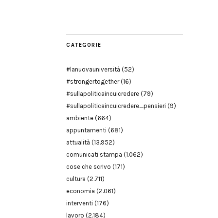
Modena
CATEGORIE
#lanuovauniversità
(52)
#strongertogether
(16)
#sullapoliticaincuicredere
(79)
#sullapoliticaincuicredere_pensieri
(9)
ambiente
(664)
appuntamenti
(681)
attualità
(13.952)
comunicati stampa
(1.062)
cose che scrivo
(171)
cultura
(2.711)
economia
(2.061)
interventi
(176)
lavoro
(2.184)