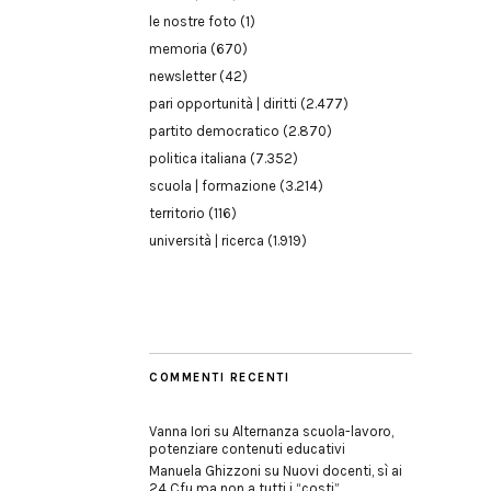
le nostre foto
(1)
memoria
(670)
newsletter
(42)
pari opportunità | diritti
(2.477)
partito democratico
(2.870)
politica italiana
(7.352)
scuola | formazione
(3.214)
territorio
(116)
università | ricerca
(1.919)
COMMENTI RECENTI
Vanna Iori
su
Alternanza scuola-lavoro,
potenziare contenuti educativi
Manuela Ghizzoni
su
Nuovi docenti, sì ai
24 Cfu ma non a tutti i “costi”