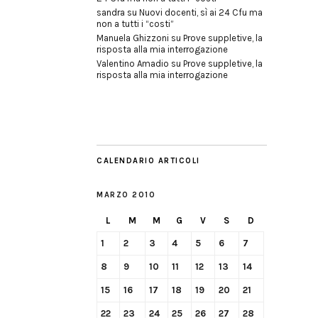
sandra
su
Nuovi docenti, sì ai 24 Cfu ma
non a tutti i “costi”
Manuela Ghizzoni
su
Prove suppletive, la
risposta alla mia interrogazione
Valentino Amadio
su
Prove suppletive, la
risposta alla mia interrogazione
CALENDARIO ARTICOLI
MARZO 2010
L
M
M
G
V
S
D
1
2
3
4
5
6
7
8
9
10
11
12
13
14
15
16
17
18
19
20
21
22
23
24
25
26
27
28