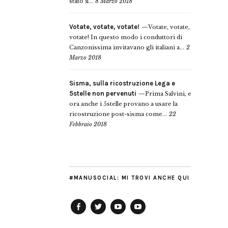
stato il...
8 Marzo 2018
Votate, votate, votate!
Votate, votate,
votate! In questo modo i conduttori di
Canzonissima invitavano gli italiani a...
2
Marzo 2018
Sisma, sulla ricostruzione Lega e
5stelle non pervenuti
Prima Salvini, e
ora anche i 5stelle provano a usare la
ricostruzione post-sisma come...
22
Febbraio 2018
#MANUSOCIAL: MI TROVI ANCHE QUI
Facebook
Twitter
YouTube
YouTube
Manu
PD