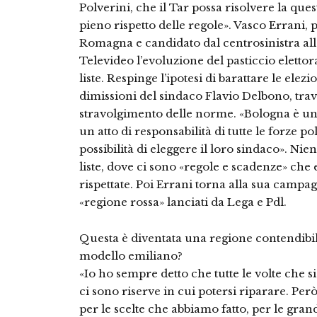
Polverini, che il Tar possa risolvere la qu
pieno rispetto delle regole». Vasco Errani,
Romagna e candidato dal centrosinistra all
Televideo l’evoluzione del pasticcio elettor
liste. Respinge l’ipotesi di barattare le ele
dimissioni del sindaco Flavio Delbono, trav
stravolgimento delle norme. «Bologna è un’
un atto di responsabilità di tutte le forze pol
possibilità di eleggere il loro sindaco». Nie
liste, dove ci sono «regole e scadenze» ch
rispettate. Poi Errani torna alla sua campagna
«regione rossa» lanciati da Lega e Pdl.
Questa è diventata una regione contendibil
modello emiliano?
«Io ho sempre detto che tutte le volte che s
ci sono riserve in cui potersi riparare. Pe
per le scelte che abbiamo fatto, per le gra