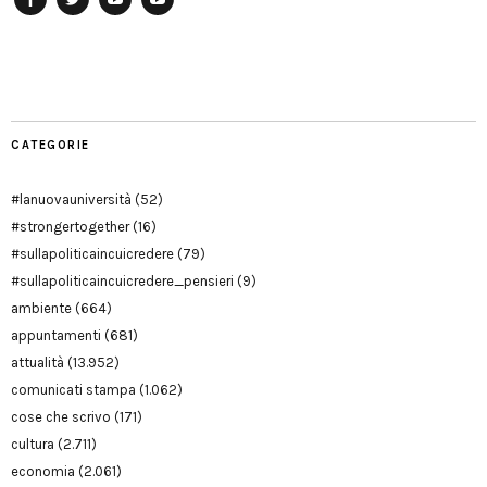
Facebook
Twitter
YouTube
YouTube
Manu
PD
Modena
CATEGORIE
#lanuovauniversità
(52)
#strongertogether
(16)
#sullapoliticaincuicredere
(79)
#sullapoliticaincuicredere_pensieri
(9)
ambiente
(664)
appuntamenti
(681)
attualità
(13.952)
comunicati stampa
(1.062)
cose che scrivo
(171)
cultura
(2.711)
economia
(2.061)