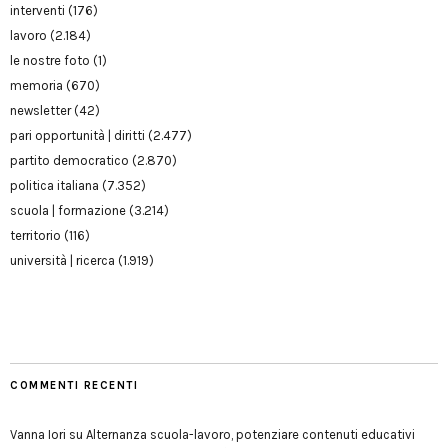
interventi
(176)
lavoro
(2.184)
le nostre foto
(1)
memoria
(670)
newsletter
(42)
pari opportunità | diritti
(2.477)
partito democratico
(2.870)
politica italiana
(7.352)
scuola | formazione
(3.214)
territorio
(116)
università | ricerca
(1.919)
COMMENTI RECENTI
Vanna Iori
su
Alternanza scuola-lavoro, potenziare contenuti educativi