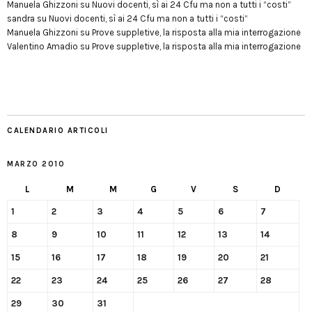
Manuela Ghizzoni
su
Nuovi docenti, sì ai 24 Cfu ma non a tutti i “costi”
sandra
su
Nuovi docenti, sì ai 24 Cfu ma non a tutti i “costi”
Manuela Ghizzoni
su
Prove suppletive, la risposta alla mia interrogazione
Valentino Amadio
su
Prove suppletive, la risposta alla mia interrogazione
CALENDARIO ARTICOLI
MARZO 2010
L
M
M
G
V
S
D
1
2
3
4
5
6
7
8
9
10
11
12
13
14
15
16
17
18
19
20
21
22
23
24
25
26
27
28
29
30
31