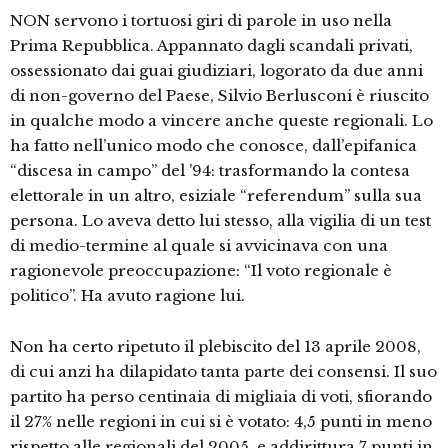
NON servono i tortuosi giri di parole in uso nella
Prima Repubblica. Appannato dagli scandali privati,
ossessionato dai guai giudiziari, logorato da due anni
di non-governo del Paese, Silvio Berlusconi è riuscito
in qualche modo a vincere anche queste regionali. Lo
ha fatto nell’unico modo che conosce, dall’epifanica
“discesa in campo” del ’94: trasformando la contesa
elettorale in un altro, esiziale “referendum” sulla sua
persona. Lo aveva detto lui stesso, alla vigilia di un test
di medio-termine al quale si avvicinava con una
ragionevole preoccupazione: “Il voto regionale è
politico”. Ha avuto ragione lui.
Non ha certo ripetuto il plebiscito del 13 aprile 2008,
di cui anzi ha dilapidato tanta parte dei consensi. Il suo
partito ha perso centinaia di migliaia di voti, sfiorando
il 27% nelle regioni in cui si è votato: 4,5 punti in meno
rispetto alle regionali del 2005, e addirittura 7 punti in