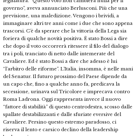
legislatura. “Questo voto non cambierà nulla per il
governo”, aveva annunciato Berlusconi. Più che una
previsione, una maledizione. Vengono i brividi, a
immaginare altri tre anni come i due che sono appena
trascorsi. C’è da sperare che la vittoria della Lega sia
foriera di qualche novità positiva. È stato Bossi a dire
che dopo il voto occorrerà ritessere il filo del dialogo
tra i poli, tranciato di netto dalle intemerate del
Cavaliere. Ed è stato Bossi a dire che adesso è lui
“l’arbitro delle riforme”. L’Italia, insomma, è nelle mani
del Senatur. Il futuro prossimo del Paese dipende da
un capo che, fino a qualche anno fa, predicava la
secessione, urinava sul Tricolore e imprecava contro
Roma Ladrona. Oggi rappresenta invece il nuovo
“fattore di stabilità” di questo centrodestra, scosso dalle
spallate destabilizzanti e dalle sfuriate eversive del
Cavaliere. Persino questo estremo paradosso, ci
riserva il lento e carsico declino della leadership