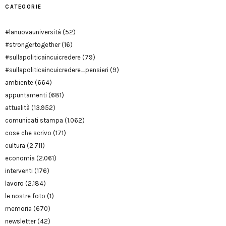
CATEGORIE
#lanuovauniversità
(52)
#strongertogether
(16)
#sullapoliticaincuicredere
(79)
#sullapoliticaincuicredere_pensieri
(9)
ambiente
(664)
appuntamenti
(681)
attualità
(13.952)
comunicati stampa
(1.062)
cose che scrivo
(171)
cultura
(2.711)
economia
(2.061)
interventi
(176)
lavoro
(2.184)
le nostre foto
(1)
memoria
(670)
newsletter
(42)