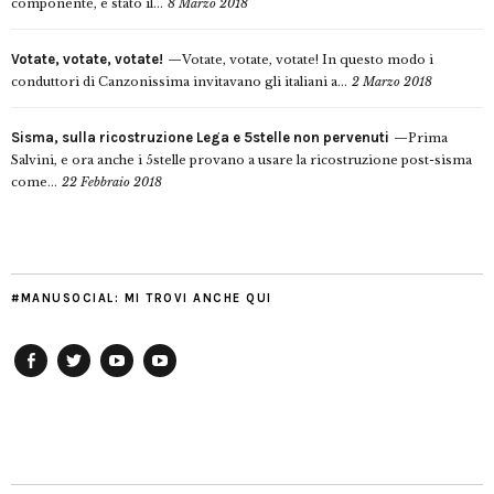
componente, è stato il...
8 Marzo 2018
Votate, votate, votate!
Votate, votate, votate! In questo modo i
conduttori di Canzonissima invitavano gli italiani a...
2 Marzo 2018
Sisma, sulla ricostruzione Lega e 5stelle non pervenuti
Prima
Salvini, e ora anche i 5stelle provano a usare la ricostruzione post-sisma
come...
22 Febbraio 2018
#MANUSOCIAL: MI TROVI ANCHE QUI
Facebook
Twitter
YouTube
YouTube
Manu
PD
Modena