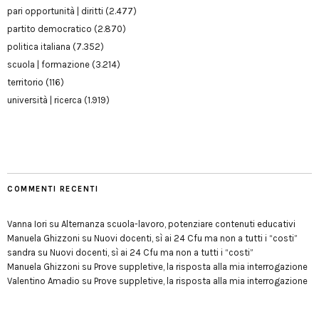
pari opportunità | diritti
(2.477)
partito democratico
(2.870)
politica italiana
(7.352)
scuola | formazione
(3.214)
territorio
(116)
università | ricerca
(1.919)
COMMENTI RECENTI
Vanna Iori
su
Alternanza scuola-lavoro, potenziare contenuti educativi
Manuela Ghizzoni
su
Nuovi docenti, sì ai 24 Cfu ma non a tutti i “costi”
sandra
su
Nuovi docenti, sì ai 24 Cfu ma non a tutti i “costi”
Manuela Ghizzoni
su
Prove suppletive, la risposta alla mia interrogazione
Valentino Amadio
su
Prove suppletive, la risposta alla mia interrogazione