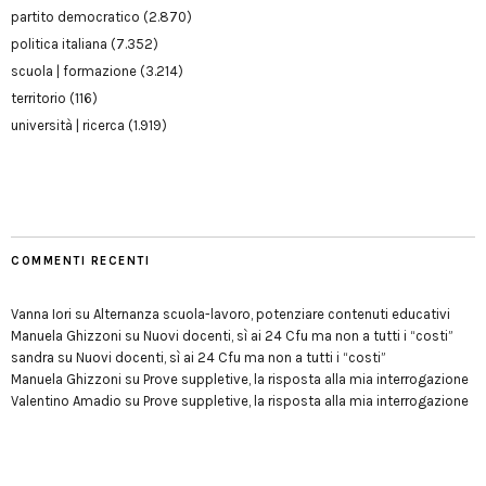
partito democratico
(2.870)
politica italiana
(7.352)
scuola | formazione
(3.214)
territorio
(116)
università | ricerca
(1.919)
COMMENTI RECENTI
Vanna Iori
su
Alternanza scuola-lavoro, potenziare contenuti educativi
Manuela Ghizzoni
su
Nuovi docenti, sì ai 24 Cfu ma non a tutti i “costi”
sandra
su
Nuovi docenti, sì ai 24 Cfu ma non a tutti i “costi”
Manuela Ghizzoni
su
Prove suppletive, la risposta alla mia interrogazione
Valentino Amadio
su
Prove suppletive, la risposta alla mia interrogazione