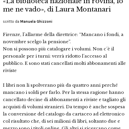
«La biblioteca nazionale in rovina, Io
me ne vado», di Laura Montanari
scritto da
Manuela Ghizzoni
Firenze, l´allarme della direttrice: “Mancano i fondi, a
novembre scelgo la pensione”.
Non si possono più catalogare i volumi. Non c´è il
personale per i turni: verrà ridotto l´accesso al
pubblico. E sono stati cancellati molti abbonamenti alle
riviste
I libri non li spolverano più da quattro anni perché
mancano i soldi per farlo. Per la stessa ragione hanno
cancellato decine di abbonamenti a riviste e tagliato gli
acquisti di volumi stranieri. Da tempo è anche sospesa
la conversione del catalogo da cartaceo ad elettronico
col risultato che, di sei milioni di libri, soltanto due e
mezzo sono i titoli online. Gli altri si ricercano come