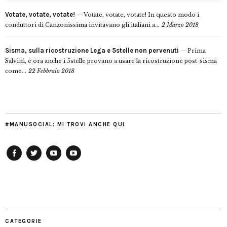
Votate, votate, votate!
Votate, votate, votate! In questo modo i
conduttori di Canzonissima invitavano gli italiani a...
2 Marzo 2018
Sisma, sulla ricostruzione Lega e 5stelle non pervenuti
Prima
Salvini, e ora anche i 5stelle provano a usare la ricostruzione post-sisma
come...
22 Febbraio 2018
#MANUSOCIAL: MI TROVI ANCHE QUI
Facebook
Twitter
YouTube
YouTube
Manu
PD
Modena
CATEGORIE