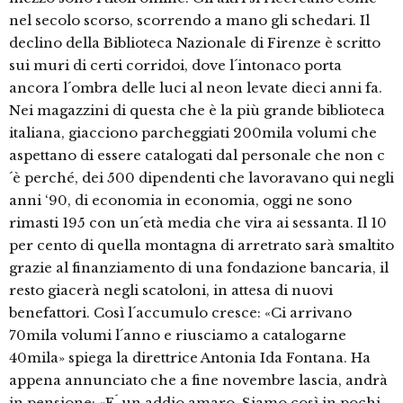
nel secolo scorso, scorrendo a mano gli schedari. Il
declino della Biblioteca Nazionale di Firenze è scritto
sui muri di certi corridoi, dove l´intonaco porta
ancora l´ombra delle luci al neon levate dieci anni fa.
Nei magazzini di questa che è la più grande biblioteca
italiana, giacciono parcheggiati 200mila volumi che
aspettano di essere catalogati dal personale che non c
´è perché, dei 500 dipendenti che lavoravano qui negli
anni ‘90, di economia in economia, oggi ne sono
rimasti 195 con un´età media che vira ai sessanta. Il 10
per cento di quella montagna di arretrato sarà smaltito
grazie al finanziamento di una fondazione bancaria, il
resto giacerà negli scatoloni, in attesa di nuovi
benefattori. Così l´accumulo cresce: «Ci arrivano
70mila volumi l´anno e riusciamo a catalogarne
40mila» spiega la direttrice Antonia Ida Fontana. Ha
appena annunciato che a fine novembre lascia, andrà
in pensione: «E´ un addio amaro. Siamo così in pochi