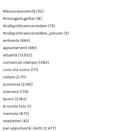
#lanuovauniversità
(52)
#strongertogether
(16)
#sullapoliticaincuicredere
(79)
#sullapoliticaincuicredere_pensieri
(9)
ambiente
(664)
appuntamenti
(681)
attualità
(13.952)
comunicati stampa
(1.062)
cose che scrivo
(171)
cultura
(2.711)
economia
(2.061)
interventi
(176)
lavoro
(2.184)
le nostre foto
(1)
memoria
(670)
newsletter
(42)
pari opportunità | diritti
(2.477)