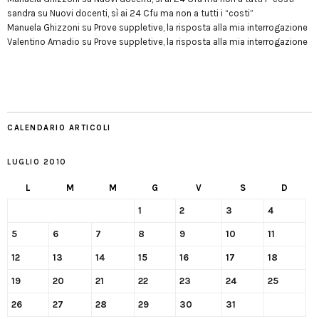
sandra
su
Nuovi docenti, sì ai 24 Cfu ma non a tutti i “costi”
Manuela Ghizzoni
su
Prove suppletive, la risposta alla mia interrogazione
Valentino Amadio
su
Prove suppletive, la risposta alla mia interrogazione
CALENDARIO ARTICOLI
LUGLIO 2010
L
M
M
G
V
S
D
1
2
3
4
5
6
7
8
9
10
11
12
13
14
15
16
17
18
19
20
21
22
23
24
25
26
27
28
29
30
31