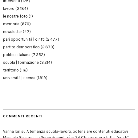
interventi
(176)
lavoro
(2.184)
le nostre foto
(1)
memoria
(670)
newsletter
(42)
pari opportunità | diritti
(2.477)
partito democratico
(2.870)
politica italiana
(7.352)
scuola | formazione
(3.214)
territorio
(116)
università | ricerca
(1.919)
COMMENTI RECENTI
Vanna Iori
su
Alternanza scuola-lavoro, potenziare contenuti educativi
Manuela Ghizzoni
su
Nuovi docenti, sì ai 24 Cfu ma non a tutti i “costi”