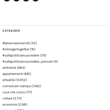
Facebook
Twitter
YouTube
YouTube
Manu
PD
Modena
CATEGORIE
#lanuovauniversità
(52)
#strongertogether
(16)
#sullapoliticaincuicredere
(79)
#sullapoliticaincuicredere_pensieri
(9)
ambiente
(664)
appuntamenti
(681)
attualità
(13.952)
comunicati stampa
(1.062)
cose che scrivo
(171)
cultura
(2.711)
economia
(2.061)