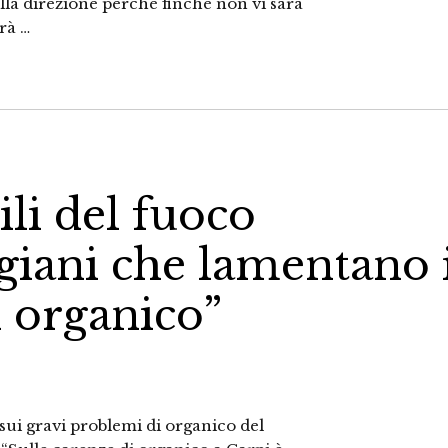
la direzione perché finché non vi sarà
rà …
ili del fuoco
giani che lamentano 
i organico”
ui gravi problemi di organico del