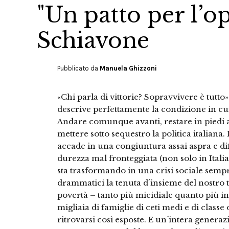
"Un patto per l’o
Schiavone
Pubblicato da
Manuela Ghizzoni
«Chi parla di vittorie? Sopravvivere è tutto
descrive perfettamente la condizione in cui 
Andare comunque avanti, restare in piedi a t
mettere sotto sequestro la politica italiana.
accade in una congiuntura assai aspra e diff
durezza mal fronteggiata (non solo in Itali
sta trasformando in una crisi sociale sempr
drammatici la tenuta d´insieme del nostro t
povertà – tanto più micidiale quanto più in
migliaia di famiglie di ceti medi e di class
ritrovarsi così esposte. E un´intera generaz