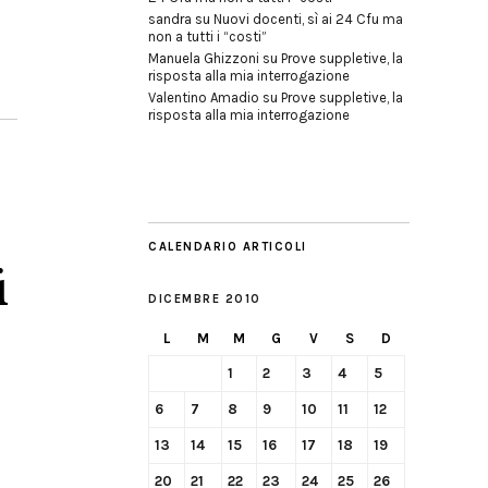
sandra
su
Nuovi docenti, sì ai 24 Cfu ma
non a tutti i “costi”
Manuela Ghizzoni
su
Prove suppletive, la
risposta alla mia interrogazione
Valentino Amadio
su
Prove suppletive, la
risposta alla mia interrogazione
CALENDARIO ARTICOLI
i
DICEMBRE 2010
L
M
M
G
V
S
D
1
2
3
4
5
6
7
8
9
10
11
12
13
14
15
16
17
18
19
20
21
22
23
24
25
26