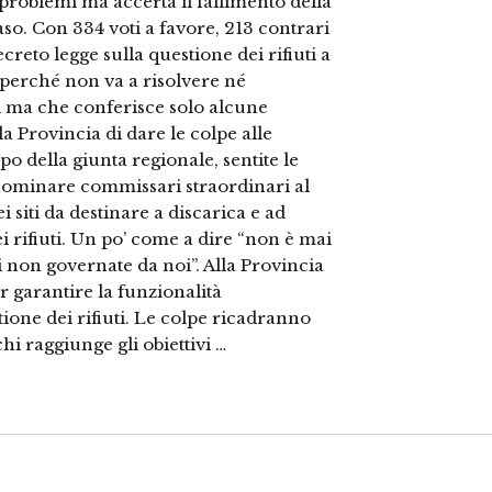
problemi ma accerta il fallimento della
aso. Con 334 voti a favore, 213 contrari
reto legge sulla questione dei rifiuti a
perché non va a risolvere né
ti ma che conferisce solo alcune
la Provincia di dare le colpe alle
o della giunta regionale, sentite le
à nominare commissari straordinari al
i siti da destinare a discarica e ad
i rifiuti. Un po’ come a dire “non è mai
 non governate da noi”. Alla Provincia
r garantire la funzionalità
stione dei rifiuti. Le colpe ricadranno
i raggiunge gli obiettivi …