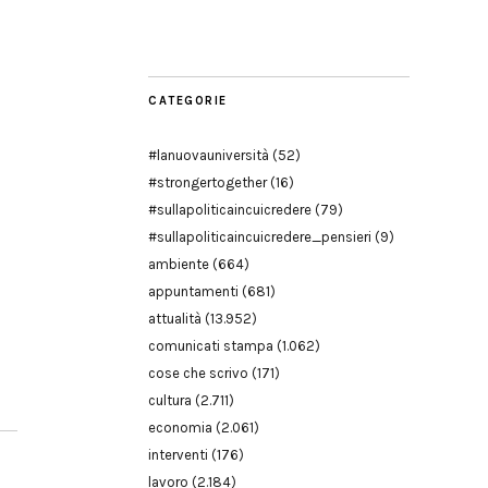
Modena
CATEGORIE
#lanuovauniversità
(52)
#strongertogether
(16)
#sullapoliticaincuicredere
(79)
#sullapoliticaincuicredere_pensieri
(9)
ambiente
(664)
appuntamenti
(681)
attualità
(13.952)
comunicati stampa
(1.062)
cose che scrivo
(171)
cultura
(2.711)
economia
(2.061)
interventi
(176)
lavoro
(2.184)