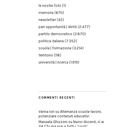
le nostre foto
(1)
memoria
(670)
newsletter
(42)
pari opportunità | diritti
(2.477)
partito democratico
(2.870)
politica italiana
(7.352)
scuola | formazione
(3.214)
territorio
(116)
università | ricerca
(1.919)
COMMENTI RECENTI
Vanna Iori
su
Alternanza scuola-lavoro,
potenziare contenuti educativi
Manuela Ghizzoni
su
Nuovi docenti, sì ai
24 Cfu ma non a tutti i “costi”