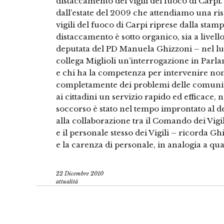
distaccamento dei vigili del fuoco di Carpi
dall’estate del 2009 che attendiamo una ris
vigili del fuoco di Carpi riprese dalla stam
distaccamento è sotto organico, sia a livel
deputata del PD Manuela Ghizzoni – nel lu
collega Miglioli un’interrogazione in Parl
e chi ha la competenza per intervenire non 
completamente dei problemi delle comunità l
ai cittadini un servizio rapido ed efficace, 
soccorso è stato nel tempo improntato al d
alla collaborazione tra il Comando dei Vigili
e il personale stesso dei Vigili – ricorda G
e la carenza di personale, in analogia a qu
22 Dicembre 2010
attualità