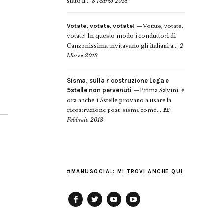
stato il...
8 Marzo 2018
Votate, votate, votate!
Votate, votate,
votate! In questo modo i conduttori di
Canzonissima invitavano gli italiani a...
2
Marzo 2018
Sisma, sulla ricostruzione Lega e
5stelle non pervenuti
Prima Salvini, e
ora anche i 5stelle provano a usare la
ricostruzione post-sisma come...
22
Febbraio 2018
#MANUSOCIAL: MI TROVI ANCHE QUI
Facebook
Twitter
YouTube
YouTube
Manu
PD