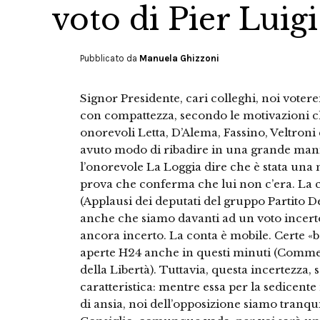
voto di Pier Luig
Pubblicato da
Manuela Ghizzoni
Signor Presidente, cari colleghi, noi vote
con compattezza, secondo le motivazioni ch
onorevoli Letta, D’Alema, Fassino, Veltron
avuto modo di ribadire in una grande manif
l’onorevole La Loggia dire che è stata una 
prova che conferma che lui non c’era. La co
(Applausi dei deputati del gruppo Partito D
anche che siamo davanti ad un voto incerto.
ancora incerto. La conta è mobile. Certe 
aperte H24 anche in questi minuti (Commen
della Libertà). Tuttavia, questa incertezza,
caratteristica: mentre essa per la sedicent
di ansia, noi dell’opposizione siamo tranqui