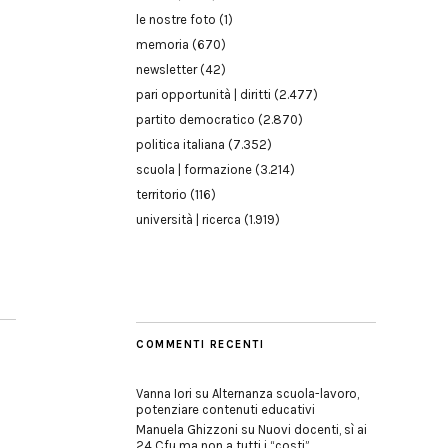
le nostre foto
(1)
memoria
(670)
newsletter
(42)
pari opportunità | diritti
(2.477)
partito democratico
(2.870)
politica italiana
(7.352)
scuola | formazione
(3.214)
territorio
(116)
università | ricerca
(1.919)
COMMENTI RECENTI
Vanna Iori
su
Alternanza scuola-lavoro,
potenziare contenuti educativi
Manuela Ghizzoni
su
Nuovi docenti, sì ai
24 Cfu ma non a tutti i “costi”