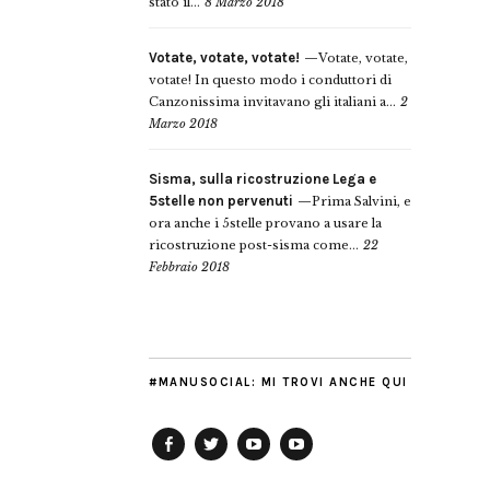
stato il...
8 Marzo 2018
Votate, votate, votate!
Votate, votate,
votate! In questo modo i conduttori di
Canzonissima invitavano gli italiani a...
2
Marzo 2018
Sisma, sulla ricostruzione Lega e
5stelle non pervenuti
Prima Salvini, e
ora anche i 5stelle provano a usare la
ricostruzione post-sisma come...
22
Febbraio 2018
#MANUSOCIAL: MI TROVI ANCHE QUI
Facebook
Twitter
YouTube
YouTube
Manu
PD