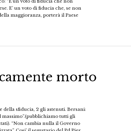
co: “E’un voto di fiducia che non
se. E’ un voto di fiducia che, se non
ella maggioranza, porterà il Paese
icamente morto
e della sfiducia, 2 gli astenuti. Bersani:
l massimo”.(pubblichiamo tutti gli
utati). “Non cambia nulla il Governo
zata”. Cosi’ il segretario del Pd Pier