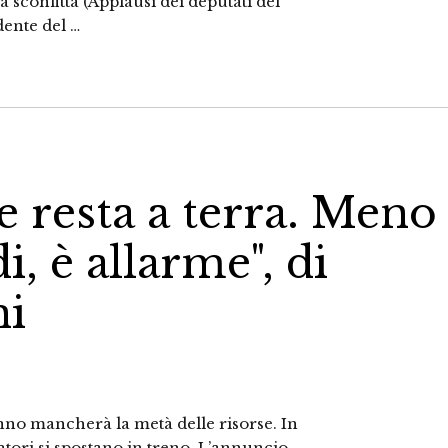
sconfitta (Applausi dei deputati del
ente del …
e resta a terra. Meno
i, è allarme", di
ni
nno mancherà la metà delle risorse. In
atori si spostano in treno. L’annuncio