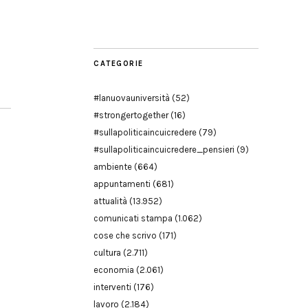
Modena
CATEGORIE
#lanuovauniversità
(52)
#strongertogether
(16)
#sullapoliticaincuicredere
(79)
#sullapoliticaincuicredere_pensieri
(9)
ambiente
(664)
appuntamenti
(681)
attualità
(13.952)
comunicati stampa
(1.062)
cose che scrivo
(171)
cultura
(2.711)
economia
(2.061)
interventi
(176)
lavoro
(2.184)