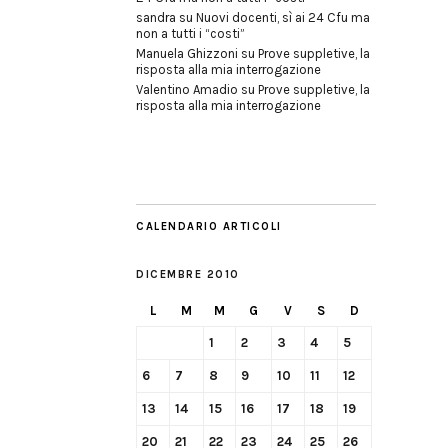
sandra
su
Nuovi docenti, sì ai 24 Cfu ma
non a tutti i “costi”
Manuela Ghizzoni
su
Prove suppletive, la
risposta alla mia interrogazione
Valentino Amadio
su
Prove suppletive, la
risposta alla mia interrogazione
CALENDARIO ARTICOLI
DICEMBRE 2010
L
M
M
G
V
S
D
1
2
3
4
5
6
7
8
9
10
11
12
13
14
15
16
17
18
19
20
21
22
23
24
25
26