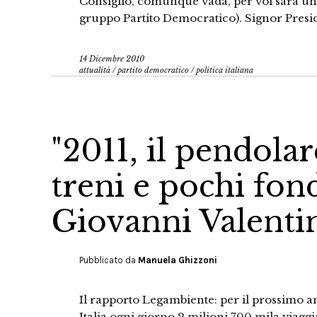
Consiglio, comunque vada, per voi sarà una 
gruppo Partito Democratico). Signor Presid
14 Dicembre 2010
attualità
/
partito democratico
/
politica italiana
"2011, il pendolar
treni e pochi fond
Giovanni Valenti
Pubblicato da
Manuela Ghizzoni
Il rapporto Legambiente: per il prossimo a
Italia ogni giorno 2 milioni 700 mila viaggi