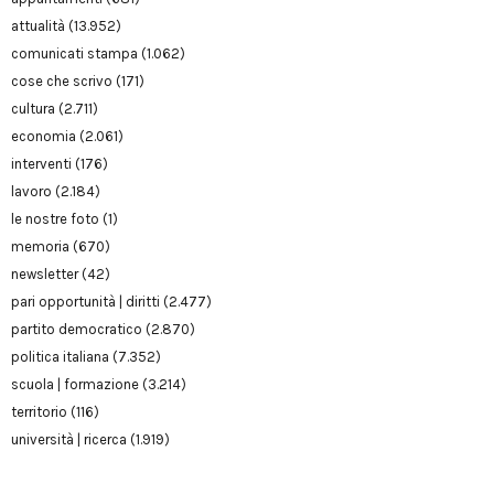
attualità
(13.952)
comunicati stampa
(1.062)
cose che scrivo
(171)
cultura
(2.711)
economia
(2.061)
interventi
(176)
lavoro
(2.184)
le nostre foto
(1)
memoria
(670)
newsletter
(42)
pari opportunità | diritti
(2.477)
partito democratico
(2.870)
politica italiana
(7.352)
scuola | formazione
(3.214)
territorio
(116)
università | ricerca
(1.919)