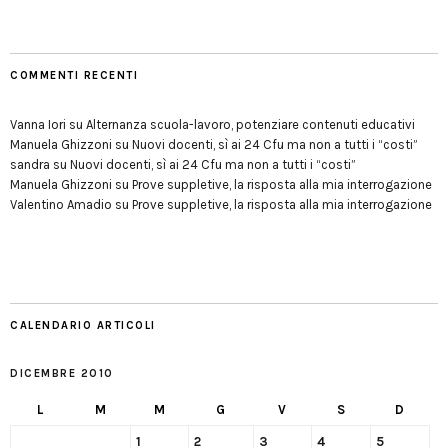
COMMENTI RECENTI
Vanna Iori
su
Alternanza scuola-lavoro, potenziare contenuti educativi
Manuela Ghizzoni
su
Nuovi docenti, sì ai 24 Cfu ma non a tutti i “costi”
sandra
su
Nuovi docenti, sì ai 24 Cfu ma non a tutti i “costi”
Manuela Ghizzoni
su
Prove suppletive, la risposta alla mia interrogazione
Valentino Amadio
su
Prove suppletive, la risposta alla mia interrogazione
CALENDARIO ARTICOLI
DICEMBRE 2010
L
M
M
G
V
S
D
1
2
3
4
5