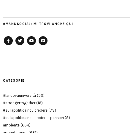
#MANUSOCIAL: MI TROVI ANCHE QUI
Facebook
Twitter
YouTube
YouTube
Manu
PD
Modena
CATEGORIE
#lanuovauniversità
(52)
#strongertogether
(16)
#sullapoliticaincuicredere
(79)
#sullapoliticaincuicredere_pensieri
(9)
ambiente
(664)
appuntamenti
(681)