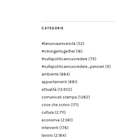
Modena
CATEGORIE
#lanuovauniversità
(52)
#strongertogether
(16)
#sullapoliticaincuicredere
(79)
#sullapoliticaincuicredere_pensieri
(9)
ambiente
(664)
appuntamenti
(681)
attualità
(13.952)
comunicati stampa
(1.062)
cose che scrivo
(171)
cultura
(2.711)
economia
(2.061)
interventi
(176)
lavoro
(2.184)