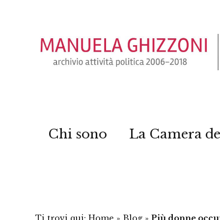
Chi sono
La Camera de
Ti trovi qui:
Home
»
Blog
»
Più donne occup