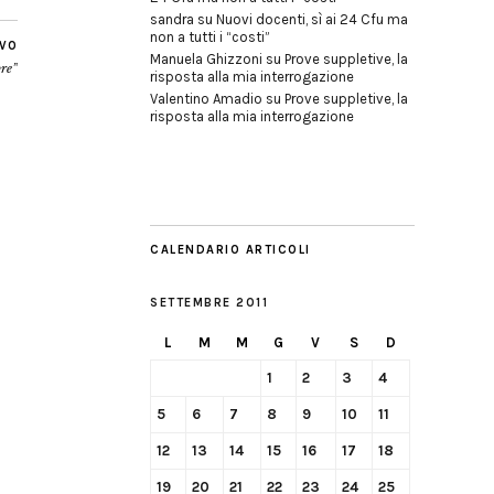
sandra
su
Nuovi docenti, sì ai 24 Cfu ma
non a tutti i “costi”
IVO
Manuela Ghizzoni
su
Prove suppletive, la
bre”
risposta alla mia interrogazione
Valentino Amadio
su
Prove suppletive, la
risposta alla mia interrogazione
CALENDARIO ARTICOLI
SETTEMBRE 2011
L
M
M
G
V
S
D
1
2
3
4
5
6
7
8
9
10
11
12
13
14
15
16
17
18
19
20
21
22
23
24
25