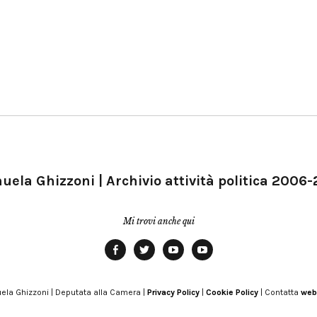
ela Ghizzoni | Archivio attività politica 2006
Mi trovi anche qui
Facebook
Twitter
YouTube
YouTube
Manu
PD
Modena
ela Ghizzoni | Deputata alla Camera |
Privacy Policy
|
Cookie Policy
| Contatta
web