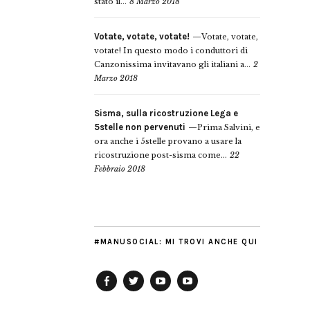
stato il...
8 Marzo 2018
Votate, votate, votate!
Votate, votate,
votate! In questo modo i conduttori di
Canzonissima invitavano gli italiani a...
2
Marzo 2018
Sisma, sulla ricostruzione Lega e
5stelle non pervenuti
Prima Salvini, e
ora anche i 5stelle provano a usare la
ricostruzione post-sisma come...
22
Febbraio 2018
#MANUSOCIAL: MI TROVI ANCHE QUI
Facebook
Twitter
YouTube
YouTube
Manu
PD