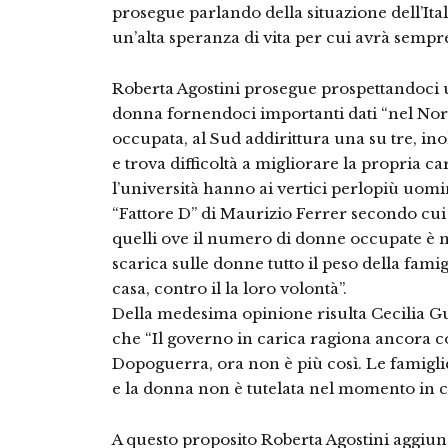
prosegue parlando della situazione dell’Ital
un’alta speranza di vita per cui avrà sempr
Roberta Agostini prosegue prospettandoci 
donna fornendoci importanti dati “nel Nord
occupata, al Sud addirittura una su tre, inol
e trova difficoltà a migliorare la propria car
l’università hanno ai vertici perlopiù uom
“Fattore D” di Maurizio Ferrer secondo cui 
quelli ove il numero di donne occupate è m
scarica sulle donne tutto il peso della famig
casa, contro il la loro volontà”.
Della medesima opinione risulta Cecilia Gu
che “Il governo in carica ragiona ancora co
Dopoguerra, ora non è più così. Le famigli
e la donna non è tutelata nel momento in cu
A questo proposito Roberta Agostini aggiung