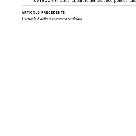
attualità
,
partito democratico
,
politica ital
CATEGORIE:
ARTICOLO PRECEDENTE
L'articolo 8 della manovra va stralciato