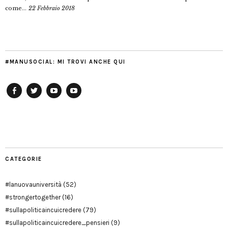
come...
22 Febbraio 2018
#MANUSOCIAL: MI TROVI ANCHE QUI
Facebook
Twitter
YouTube
YouTube
Manu
PD
Modena
CATEGORIE
#lanuovauniversità
(52)
#strongertogether
(16)
#sullapoliticaincuicredere
(79)
#sullapoliticaincuicredere_pensieri
(9)