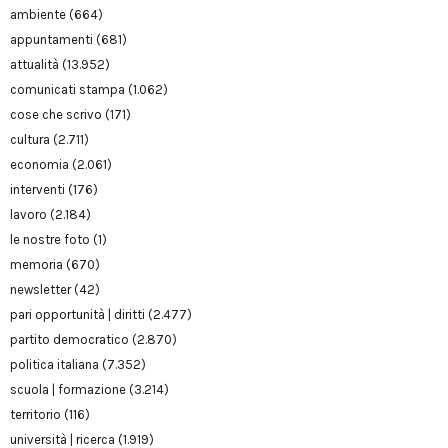
ambiente
(664)
appuntamenti
(681)
attualità
(13.952)
comunicati stampa
(1.062)
cose che scrivo
(171)
cultura
(2.711)
economia
(2.061)
interventi
(176)
lavoro
(2.184)
le nostre foto
(1)
memoria
(670)
newsletter
(42)
pari opportunità | diritti
(2.477)
partito democratico
(2.870)
politica italiana
(7.352)
scuola | formazione
(3.214)
territorio
(116)
università | ricerca
(1.919)