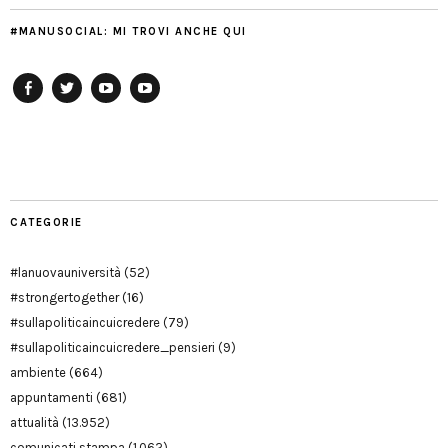
#MANUSOCIAL: MI TROVI ANCHE QUI
Facebook
Twitter
YouTube
YouTube
Manu
PD
Modena
CATEGORIE
#lanuovauniversità
(52)
#strongertogether
(16)
#sullapoliticaincuicredere
(79)
#sullapoliticaincuicredere_pensieri
(9)
ambiente
(664)
appuntamenti
(681)
attualità
(13.952)
comunicati stampa
(1.062)