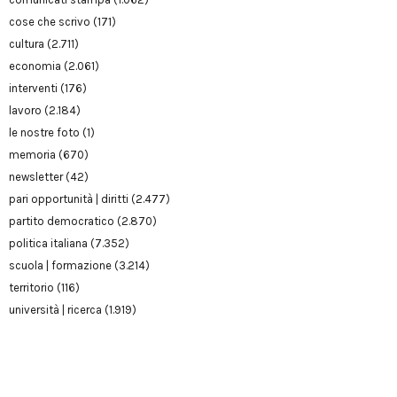
cose che scrivo
(171)
cultura
(2.711)
economia
(2.061)
interventi
(176)
lavoro
(2.184)
le nostre foto
(1)
memoria
(670)
newsletter
(42)
pari opportunità | diritti
(2.477)
partito democratico
(2.870)
politica italiana
(7.352)
scuola | formazione
(3.214)
territorio
(116)
università | ricerca
(1.919)