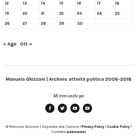
12
13
14
15
16
17
18
19
20
21
22
23
24
25
26
27
28
29
30
« Ago
Ott »
Manuela Ghizzoni | Archivio attività politica 2006-2018
Mi trovi anche qui
Facebook
Twitter
YouTube
YouTube
Manu
PD
Modena
© Manuela Ghizzoni | Deputata alla Camera |
Privacy Policy
|
Cookie Policy
|
Contatta
webmaster