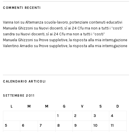
COMMENTI RECENTI
Vanna Iori
su
Alternanza scuola-lavoro, potenziare contenuti educativi
Manuela Ghizzoni
su
Nuovi docenti, sì ai 24 Cfu ma non a tutti i “costi”
sandra
su
Nuovi docenti, sì ai 24 Cfu ma non a tutti i “costi”
Manuela Ghizzoni
su
Prove suppletive, la risposta alla mia interrogazione
Valentino Amadio
su
Prove suppletive, la risposta alla mia interrogazione
CALENDARIO ARTICOLI
SETTEMBRE 2011
L
M
M
G
V
S
D
1
2
3
4
5
6
7
8
9
10
11