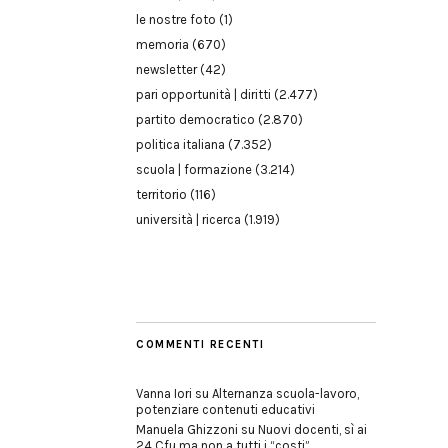
le nostre foto
(1)
memoria
(670)
newsletter
(42)
pari opportunità | diritti
(2.477)
partito democratico
(2.870)
politica italiana
(7.352)
scuola | formazione
(3.214)
territorio
(116)
università | ricerca
(1.919)
COMMENTI RECENTI
Vanna Iori
su
Alternanza scuola-lavoro,
potenziare contenuti educativi
Manuela Ghizzoni
su
Nuovi docenti, sì ai
24 Cfu ma non a tutti i “costi”