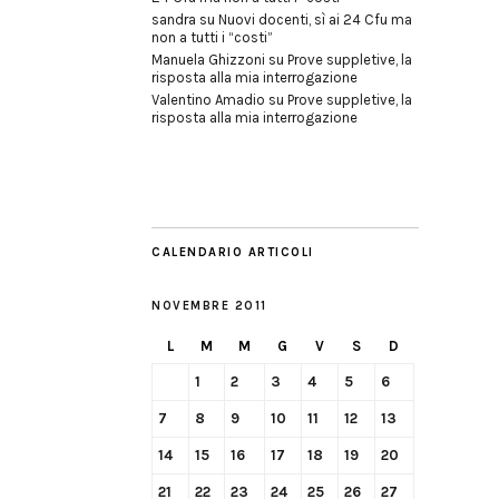
sandra
su
Nuovi docenti, sì ai 24 Cfu ma
non a tutti i “costi”
Manuela Ghizzoni
su
Prove suppletive, la
risposta alla mia interrogazione
Valentino Amadio
su
Prove suppletive, la
risposta alla mia interrogazione
CALENDARIO ARTICOLI
NOVEMBRE 2011
L
M
M
G
V
S
D
1
2
3
4
5
6
7
8
9
10
11
12
13
14
15
16
17
18
19
20
21
22
23
24
25
26
27