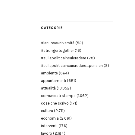
Modena
CATEGORIE
#lanuovauniversità
(52)
#strongertogether
(16)
#sullapoliticaincuicredere
(79)
#sullapoliticaincuicredere_pensieri
(9)
ambiente
(664)
appuntamenti
(681)
attualità
(13.952)
comunicati stampa
(1.062)
cose che scrivo
(171)
cultura
(2.711)
economia
(2.061)
interventi
(176)
lavoro
(2.184)