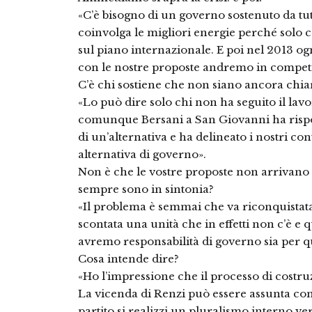
«C’è bisogno di un governo sostenuto da tut
coinvolga le migliori energie perché solo c
sul piano internazionale. E poi nel 2013 og
con le nostre proposte andremo in competi
C’è chi sostiene che non siano ancora chiar
«Lo può dire solo chi non ha seguito il lav
comunque Bersani a San Giovanni ha rispos
di un’alternativa e ha delineato i nostri con
alternativa di governo».
Non è che le vostre proposte non arrivano
sempre sono in sintonia?
«Il problema è semmai che va riconquistat
scontata una unità che in effetti non c’è e
avremo responsabilità di governo sia per q
Cosa intende dire?
«Ho l’impressione che il processo di costruz
La vicenda di Renzi può essere assunta com
partito si realizzi un pluralismo interno ve