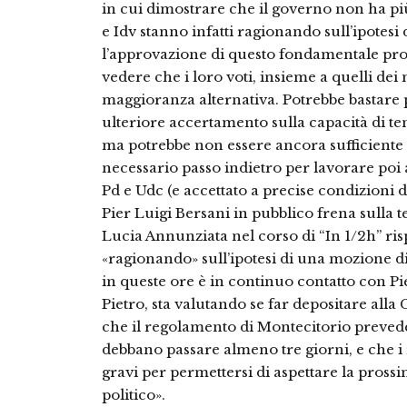
in cui dimostrare che il governo non ha più
e Idv stanno infatti ragionando sull’ipotesi 
l’approvazione di questo fondamentale pr
vedere che i loro voti, insieme a quelli dei
maggioranza alternativa. Potrebbe bastare 
ulteriore accertamento sulla capacità di te
ma potrebbe non essere ancora sufficiente 
necessario passo indietro per lavorare poi 
Pd e Udc (e accettato a precise condizioni da
Pier Luigi Bersani in pubblico frena sulla t
Lucia Annunziata nel corso di “In 1/2h” risp
«ragionando» sull’ipotesi di una mozione di s
in queste ore è in continuo contatto con P
Pietro, sta valutando se far depositare alla
che il regolamento di Montecitorio prevede 
debbano passare almeno tre giorni, e che i 
gravi per permettersi di aspettare la pros
politico».