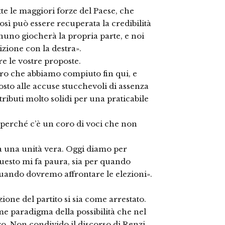
te le maggiori forze del Paese, che
osì può essere recuperata la credibilità
nuno giocherà la propria parte, e noi
zione con la destra».
e le vostre proposte.
oro che abbiamo compiuto fin qui, e
to alle accuse stucchevoli di assenza
tributi molto solidi per una praticabile
 perché c’è un coro di voci che non
a una unità vera. Oggi diamo per
 questo mi fa paura, sia per quando
uando dovremo affrontare le elezioni».
ione del partito si sia come arrestato.
e paradigma della possibilità che nel
ro. Non condivido il discorso di Renzi,