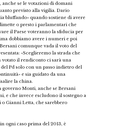
a, anche se le votazioni di domani
nto previsto alla vigilia. Dario
ia bluffando» quando sostiene di avere
 dimette o presto i parlamentari che
re il Paese voteranno la sfiducia per
prima dobbiamo avere i numeri e poi
 Bersani comunque vada il voto del
esentata: «Sceglieremo la strada che
à votato il rendiconto ci sarà una
r del Pd solo con un passo indietro del
tinuità» e sia guidato da una
isalire la china.
un governo Monti, anche se Bersani
mi, e che invece escludono il sostegno a
i o Gianni Letta, che sarebbero
in ogni caso prima del 2013, è