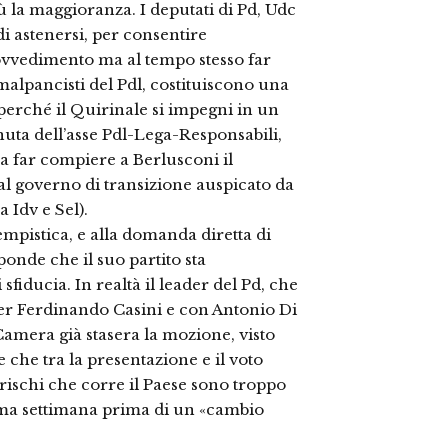
 la maggioranza. I deputati di Pd, Udc
di astenersi, per consentire
ovvedimento ma al tempo stesso far
 malpancisti del Pdl, costituiscono una
perché il Quirinale si impegni in un
nuta dell’asse Pdl-Lega-Responsabili,
a far compiere a Berlusconi il
al governo di transizione auspicato da
 Idv e Sel).
empistica, e alla domanda diretta di
onde che il suo partito sta
fiducia. In realtà il leader del Pd, che
ier Ferdinando Casini e con Antonio Di
 Camera già stasera la mozione, visto
che tra la presentazione e il voto
rischi che corre il Paese sono troppo
sima settimana prima di un «cambio