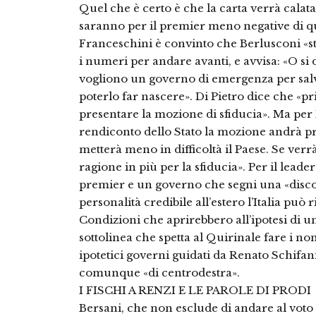
Quel che è certo è che la carta verrà calat
saranno per il premier meno negative di qua
Franceschini è convinto che Berlusconi «st
i numeri per andare avanti, e avvisa: «O si
vogliono un governo di emergenza per salva
poterlo far nascere». Di Pietro dice che «
presentare la mozione di sfiducia». Ma per
rendiconto dello Stato la mozione andrà pr
metterà meno in difficoltà il Paese. Se verr
ragione in più per la sfiducia». Per il leade
premier e un governo che segni una «discon
personalità credibile all’estero l’Italia può r
Condizioni che aprirebbero all’ipotesi di 
sottolinea che spetta al Quirinale fare i no
ipotetici governi guidati da Renato Schifan
comunque «di centrodestra».
I FISCHI A RENZI E LE PAROLE DI PRODI
Bersani, che non esclude di andare al voto 