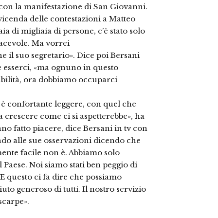
o con la manifestazione di San Giovanni.
a vicenda delle contestazioni a Matteo
a di migliaia di persone, c’è stato solo
piacevole. Ma vorrei
il suo segretario». Dice poi Bersani
e esserci, «ma ognuno in questo
bilità, ora dobbiamo occuparci
è confortante leggere, con quel che
a crescere come ci si aspetterebbe», ha
nno fatto piacere, dice Bersani in tv con
ndo alle sue osservazioni dicendo che
amente facile non è. Abbiamo solo
l Paese. Noi siamo stati ben peggio di
E questo ci fa dire che possiamo
to generoso di tutti. Il nostro servizio
scarpe».