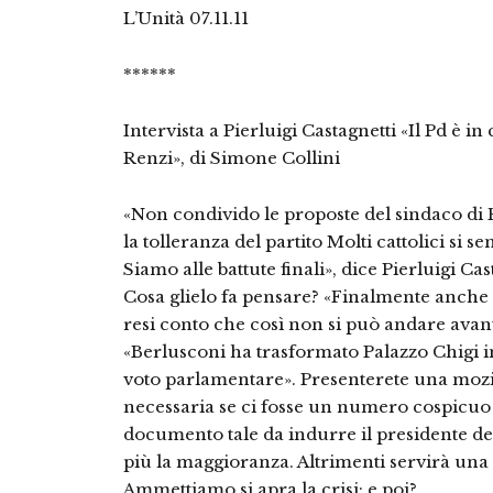
L’Unità 07.11.11
******
Intervista a Pierluigi Castagnetti «Il Pd è 
Renzi», di Simone Collini
«Non condivido le proposte del sindaco di F
la tolleranza del partito Molti cattolici si s
Siamo alle battute finali», dice Pierluigi Ca
Cosa glielo fa pensare? «Finalmente anche 
resi conto che così non si può andare avant
«Berlusconi ha trasformato Palazzo Chigi i
voto parlamentare». Presenterete una moz
necessaria se ci fosse un numero cospicuo 
documento tale da indurre il presidente de
più la maggioranza. Altrimenti servirà una 
Ammettiamo si apra la crisi: e poi?