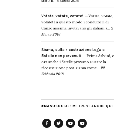
stato il...
8 Marzo 2018
Votate, votate, votate!
Votate, votate,
votate! In questo modo i conduttori di
Canzonissima invitavano gli italiani a...
2
Marzo 2018
Sisma, sulla ricostruzione Lega e
5stelle non pervenuti
Prima Salvini, e
ora anche i 5stelle provano a usare la
ricostruzione post-sisma come...
22
Febbraio 2018
#MANUSOCIAL: MI TROVI ANCHE QUI
Facebook
Twitter
YouTube
YouTube
Manu
PD