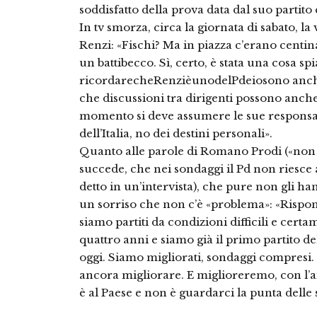
soddisfatto della prova data dal suo partit
In tv smorza, circa la giornata di sabato, l
Renzi: «Fischi? Ma in piazza c’erano centinai
un battibecco. Sì, certo, è stata una cosa s
ricordarecheRenzièunodelPdeiosono anche 
che discussioni tra dirigenti possono anch
momento si deve assumere le sue responsa
dell’Italia, no dei destini personali».
Quanto alle parole di Romano Prodi («non 
succede, che nei sondaggi il Pd non riesce 
detto in un’intervista), che pure non gli ha
un sorriso che non c’è «problema»: «Rispo
siamo partiti da condizioni difficili e cert
quattro anni e siamo già il primo partito de
oggi. Siamo migliorati, sondaggi compresi. 
ancora migliorare. E miglioreremo, con l’aiu
è al Paese e non è guardarci la punta delle 