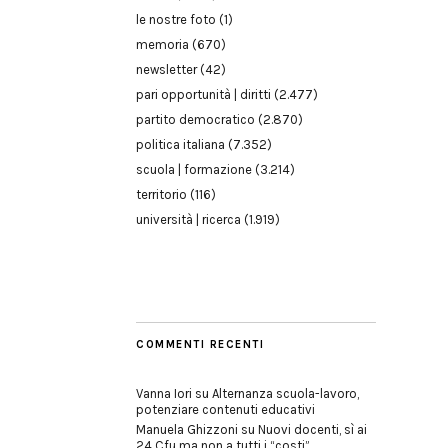
le nostre foto
(1)
memoria
(670)
newsletter
(42)
pari opportunità | diritti
(2.477)
partito democratico
(2.870)
politica italiana
(7.352)
scuola | formazione
(3.214)
territorio
(116)
università | ricerca
(1.919)
COMMENTI RECENTI
Vanna Iori
su
Alternanza scuola-lavoro,
potenziare contenuti educativi
Manuela Ghizzoni
su
Nuovi docenti, sì ai
24 Cfu ma non a tutti i “costi”