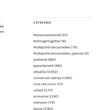
Modena
CATEGORIE
IVO
reni
#lanuovauniversità
(52)
#strongertogether
(16)
#sullapoliticaincuicredere
(79)
#sullapoliticaincuicredere_pensieri
(9)
ambiente
(664)
appuntamenti
(681)
attualità
(13.952)
comunicati stampa
(1.062)
cose che scrivo
(171)
cultura
(2.711)
economia
(2.061)
interventi
(176)
lavoro
(2.184)