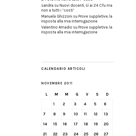
sandra
su
Nuovi docenti, sì ai 24 Cfu ma
non a tutti i “costi”
Manuela Ghizzoni
su
Prove suppletive, la
risposta alla mia interrogazione
Valentino Amadio
su
Prove suppletive, la
risposta alla mia interrogazione
CALENDARIO ARTICOLI
NOVEMBRE 2011
L
M
M
G
V
S
D
1
2
3
4
5
6
7
8
9
10
11
12
13
14
15
16
17
18
19
20
21
22
23
24
25
26
27