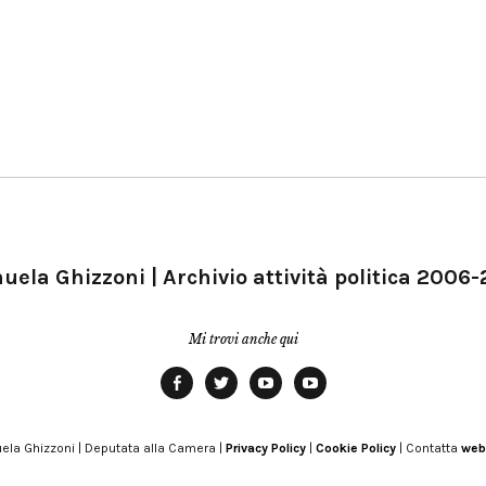
ela Ghizzoni | Archivio attività politica 2006
Mi trovi anche qui
Facebook
Twitter
YouTube
YouTube
Manu
PD
Modena
ela Ghizzoni | Deputata alla Camera |
Privacy Policy
|
Cookie Policy
| Contatta
web