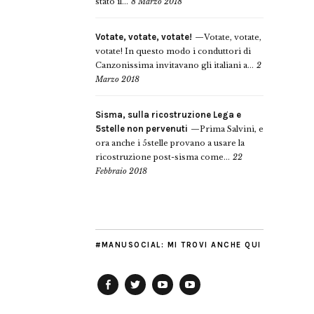
stato il...
8 Marzo 2018
Votate, votate, votate!
Votate, votate,
votate! In questo modo i conduttori di
Canzonissima invitavano gli italiani a...
2
Marzo 2018
Sisma, sulla ricostruzione Lega e
5stelle non pervenuti
Prima Salvini, e
ora anche i 5stelle provano a usare la
ricostruzione post-sisma come...
22
Febbraio 2018
#MANUSOCIAL: MI TROVI ANCHE QUI
Facebook
Twitter
YouTube
YouTube
Manu
PD