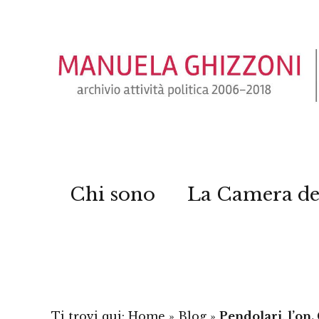
Chi sono
La Camera de
Ti trovi qui:
Home
»
Blog
»
Pendolari, l’on.