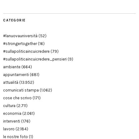
CATEGORIE
#lanuovauniversità
(52)
#strongertogether
(16)
#sullapoliticaincuicredere
(79)
#sullapoliticaincuicredere_pensieri
(9)
ambiente
(664)
appuntamenti
(681)
attualità
(13.952)
comunicati stampa
(1.062)
cose che scrivo
(171)
cultura
(2.711)
economia
(2.061)
interventi
(176)
lavoro
(2.184)
le nostre foto
(1)