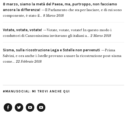
8 marzo, siamo la metà del Paese, ma, purtroppo, non facciamo
ancora la differenza!
Il Parlamento che sta per lasciare, e di cui sono
componente, è stato il...
8 Marzo 2018
Votate, votate, votate!
Votate, votate, votate! In questo modo i
conduttori di Canzonissima invitavano gli italiani a...
2 Marzo 2018
Sisma, sulla ricostruzione Lega e 5stelle non pervenuti
Prima
Salvini, e ora anche i 5stelle provano a usare la ricostruzione post-sisma
come...
22 Febbraio 2018
#MANUSOCIAL: MI TROVI ANCHE QUI
Facebook
Twitter
YouTube
YouTube
Manu
PD
Modena