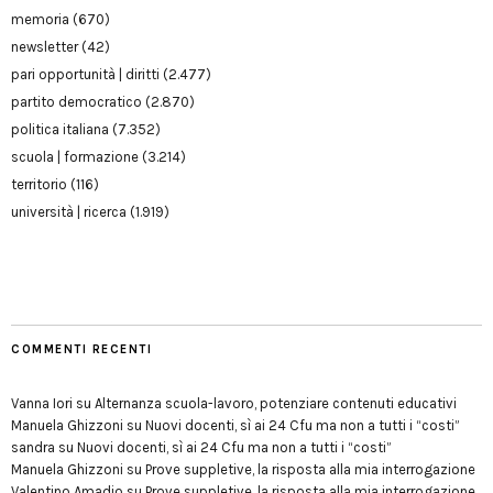
memoria
(670)
newsletter
(42)
pari opportunità | diritti
(2.477)
partito democratico
(2.870)
politica italiana
(7.352)
scuola | formazione
(3.214)
territorio
(116)
università | ricerca
(1.919)
COMMENTI RECENTI
Vanna Iori
su
Alternanza scuola-lavoro, potenziare contenuti educativi
Manuela Ghizzoni
su
Nuovi docenti, sì ai 24 Cfu ma non a tutti i “costi”
sandra
su
Nuovi docenti, sì ai 24 Cfu ma non a tutti i “costi”
Manuela Ghizzoni
su
Prove suppletive, la risposta alla mia interrogazione
Valentino Amadio
su
Prove suppletive, la risposta alla mia interrogazione