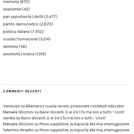
memoria
(670)
newsletter
(42)
pari opportunità | diritti
(2.477)
partito democratico
(2.870)
politica italiana
(7.352)
scuola | formazione
(3.214)
territorio
(116)
università | ricerca
(1.919)
COMMENTI RECENTI
Vanna Iori
su
Alternanza scuola-lavoro, potenziare contenuti educativi
Manuela Ghizzoni
su
Nuovi docenti, sì ai 24 Cfu ma non a tutti i “costi”
sandra
su
Nuovi docenti, sì ai 24 Cfu ma non a tutti i “costi”
Manuela Ghizzoni
su
Prove suppletive, la risposta alla mia interrogazione
Valentino Amadio
su
Prove suppletive, la risposta alla mia interrogazione