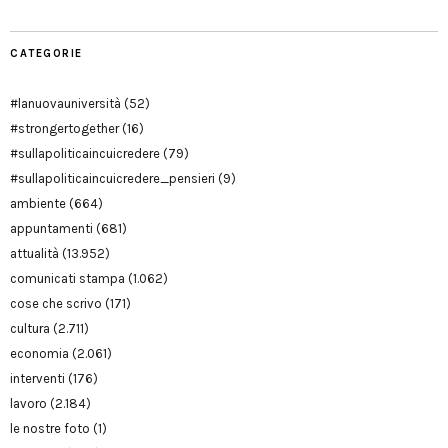
CATEGORIE
#lanuovauniversità
(52)
#strongertogether
(16)
#sullapoliticaincuicredere
(79)
#sullapoliticaincuicredere_pensieri
(9)
ambiente
(664)
appuntamenti
(681)
attualità
(13.952)
comunicati stampa
(1.062)
cose che scrivo
(171)
cultura
(2.711)
economia
(2.061)
interventi
(176)
lavoro
(2.184)
le nostre foto
(1)