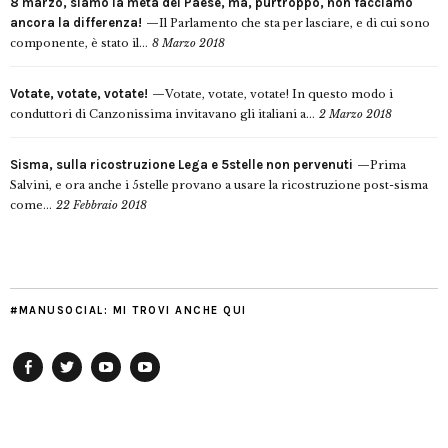
8 marzo, siamo la metà del Paese, ma, purtroppo, non facciamo
ancora la differenza!
Il Parlamento che sta per lasciare, e di cui sono
componente, è stato il...
8 Marzo 2018
Votate, votate, votate!
Votate, votate, votate! In questo modo i
conduttori di Canzonissima invitavano gli italiani a...
2 Marzo 2018
Sisma, sulla ricostruzione Lega e 5stelle non pervenuti
Prima
Salvini, e ora anche i 5stelle provano a usare la ricostruzione post-sisma
come...
22 Febbraio 2018
#MANUSOCIAL: MI TROVI ANCHE QUI
Facebook
Twitter
YouTube
YouTube
Manu
PD
Modena