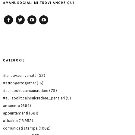
#MANUSOCIAL: MI TROVI ANCHE QUI
Facebook
Twitter
YouTube
YouTube
Manu
PD
Modena
CATEGORIE
#lanuovauniversità
(52)
#strongertogether
(16)
#sullapoliticaincuicredere
(79)
#sullapoliticaincuicredere_pensieri
(9)
ambiente
(664)
appuntamenti
(681)
attualità
(13.952)
comunicati stampa
(1.062)