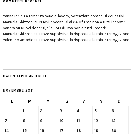
COMMENTI RECENTI
Vanna Iori
su
Alternanza scuola-lavoro, potenziare contenuti educativi
Manuela Ghizzoni
su
Nuovi docenti, sì ai 24 Cfu ma non a tutti i “costi”
sandra
su
Nuovi docenti, sì ai 24 Cfu ma non a tutti i “costi”
Manuela Ghizzoni
su
Prove suppletive, la risposta alla mia interrogazione
Valentino Amadio
su
Prove suppletive, la risposta alla mia interrogazione
CALENDARIO ARTICOLI
NOVEMBRE 2011
L
M
M
G
V
S
D
1
2
3
4
5
6
7
8
9
10
11
12
13
14
15
16
17
18
19
20