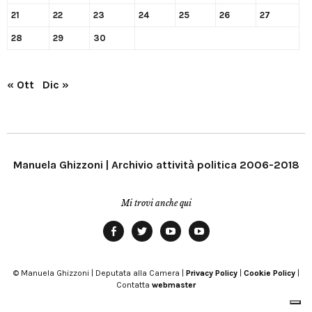
21
22
23
24
25
26
27
28
29
30
« Ott
Dic »
Manuela Ghizzoni | Archivio attività politica 2006-2018
Mi trovi anche qui
Facebook
Twitter
YouTube
YouTube
Manu
PD
Modena
© Manuela Ghizzoni | Deputata alla Camera |
Privacy Policy
|
Cookie Policy
|
Contatta
webmaster