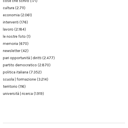
cose che scrivo
(171)
cultura
(2.711)
economia
(2.061)
interventi
(176)
lavoro
(2.184)
le nostre foto
(1)
memoria
(670)
newsletter
(42)
pari opportunità | diritti
(2.477)
partito democratico
(2.870)
politica italiana
(7.352)
scuola | formazione
(3.214)
territorio
(116)
università | ricerca
(1.919)