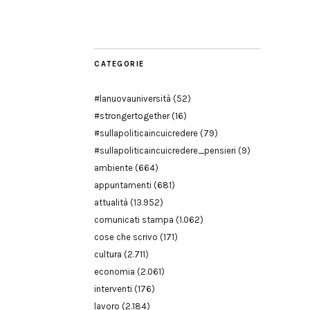
Modena
CATEGORIE
#lanuovauniversità
(52)
#strongertogether
(16)
#sullapoliticaincuicredere
(79)
#sullapoliticaincuicredere_pensieri
(9)
ambiente
(664)
appuntamenti
(681)
attualità
(13.952)
comunicati stampa
(1.062)
cose che scrivo
(171)
cultura
(2.711)
economia
(2.061)
interventi
(176)
lavoro
(2.184)