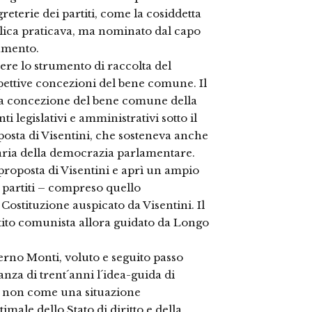
eterie dei partiti, come la cosiddetta
lica praticava, ma nominato dal capo
lamento.
ssere lo strumento di raccolta del
spettive concezioni del bene comune. Il
la concezione del bene comune della
legislativi e amministrativi sotto il
posta di Visentini, che sosteneva anche
saria della democrazia parlamentare.
proposta di Visentini e aprì un ampio
i partiti – compreso quello
Costituzione auspicato da Visentini. Il
rtito comunista allora guidato da Longo
erno Monti, voluto e seguito passo
anza di trent´anni l´idea-guida di
va non come una situazione
ale dello Stato di diritto e della