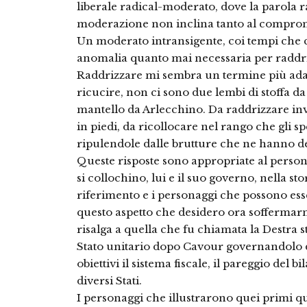
liberale radical-moderato, dove la parola ra
moderazione non inclina tanto al comprome
Un moderato intransigente, coi tempi che 
anomalia quanto mai necessaria per raddriz
Raddrizzare mi sembra un termine più adat
ricucire, non ci sono due lembi di stoffa d
mantello da Arlecchino. Da raddrizzare inv
in piedi, da ricollocare nel rango che gli spe
ripulendole dalle brutture che ne hanno d
Queste risposte sono appropriate al pers
si collochino, lui e il suo governo, nella stor
riferimento e i personaggi che possono esse
questo aspetto che desidero ora soffermar
risalga a quella che fu chiamata la Destra s
Stato unitario dopo Cavour governandolo 
obiettivi il sistema fiscale, il pareggio del 
diversi Stati.
I personaggi che illustrarono quei primi qu