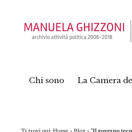
Chi sono
La Camera de
Ti trovi qui:
Home
»
Blog
»
"Il governo tecn