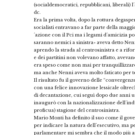
(socialdemocratici, repubblicani, liberali
dc.
Era la prima volta, dopo la rottura degasper
socialisti entravano a far parte della maggi
´azione con il Pci ma i legami d´amicizia po
saranno nemici a sinistra» aveva detto Nenn
aprendo la strada al centrosinistra e a rif
e dei partitini non volevano affatto, avevan
era speso come non mai per tranquillizzare i
ma anche Nenni aveva molto faticato per te
Il risultato fu il governo delle “convergenz
con una felice innovazione lessicale oltre
di decantazione, cui seguì dopo due anni u
inaugurò con la nazionalizzazione dell´indu
proficua) stagione del centrosinistra.
Mario Monti ha definito il suo come il gov
per indicare la natura dell´esecutivo, ma pe
parlamentare mi sembra che il modo più a