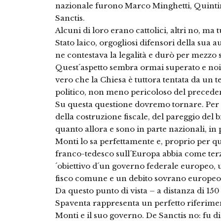
nazionale furono Marco Minghetti, Quintin
Sanctis.
Alcuni di loro erano cattolici, altri no, ma
Stato laico, orgogliosi difensori della sua
ne contestava la legalità e durò per mezzo 
Quest´aspetto sembra ormai superato e noi
vero che la Chiesa è tuttora tentata da un
politico, non meno pericoloso del precede
Su questa questione dovremo tornare. Per o
della costruzione fiscale, del pareggio del 
quanto allora e sono in parte nazionali, in 
Monti lo sa perfettamente e, proprio per que
franco-tedesco sull´Europa abbia come terzo
´obiettivo d´un governo federale europeo, 
fisco comune e un debito sovrano europeo
Da questo punto di vista – a distanza di 150 
Spaventa rappresenta un perfetto riferime
Monti e il suo governo. De Sanctis no: fu di f