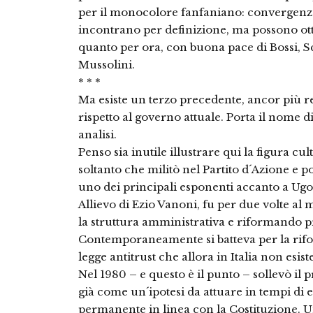
per il monocolore fanfaniano: convergenze 
incontrano per definizione, ma possono ot
quanto per ora, con buona pace di Bossi, S
Mussolini.
* * *
Ma esiste un terzo precedente, ancor più r
rispetto al governo attuale. Porta il nome d
analisi.
Penso sia inutile illustrare qui la figura cul
soltanto che militò nel Partito d´Azione e p
uno dei principali esponenti accanto a Ugo
Allievo di Ezio Vanoni, fu per due volte a
la struttura amministrativa e riformando p
Contemporaneamente si batteva per la rifor
legge antitrust che allora in Italia non esist
Nel 1980 – e questo è il punto – sollevò il
già come un´ipotesi da attuare in tempi d
permanente in linea con la Costituzione. 