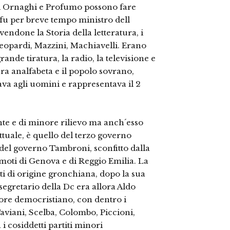
ri Ornaghi e Profumo possono fare
 fu per breve tempo ministro dell
ivendone la Storia della letteratura, i
Leopardi, Mazzini, Machiavelli. Erano
rande tiratura, la radio, la televisione e
era analfabeta e il popolo sovrano,
tava agli uomini e rappresentava il 2
nte e di minore rilievo ma anch´esso
ttuale, è quello del terzo governo
 del governo Tambroni, sconfitto dalla
moti di Genova e di Reggio Emilia. La
i di origine gronchiana, dopo la sua
 segretario della Dc era allora Aldo
e democristiano, con dentro i
Taviani, Scelba, Colombo, Piccioni,
 i cosiddetti partiti minori