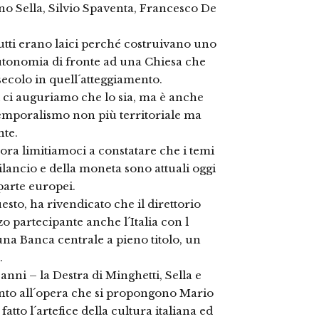
o Sella, Silvio Spaventa, Francesco De
 tutti erano laici perché costruivano uno
 autonomia di fronte ad una Chiesa che
secolo in quell´atteggiamento.
 ci auguriamo che lo sia, ma è anche
 temporalismo non più territoriale ma
nte.
ra limitiamoci a constatare che i temi
bilancio e della moneta sono attuali oggi
parte europei.
sto, ha rivendicato che il direttorio
 partecipante anche l´Italia con l
una Banca centrale a pieno titolo, un
.
anni – la Destra di Minghetti, Sella e
nto all´opera che si propongono Mario
atto l´artefice della cultura italiana ed