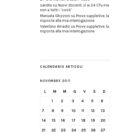
sandra
su
Nuovi docenti, sì ai 24 Cfu ma
non a tutti i “costi”
Manuela Ghizzoni
su
Prove suppletive, la
risposta alla mia interrogazione
Valentino Amadio
su
Prove suppletive, la
risposta alla mia interrogazione
CALENDARIO ARTICOLI
NOVEMBRE 2011
L
M
M
G
V
S
D
1
2
3
4
5
6
7
8
9
10
11
12
13
14
15
16
17
18
19
20
21
22
23
24
25
26
27