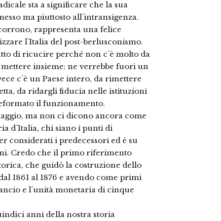
dicale sta a significare che la sua
sso ma piuttosto all´intransigenza.
corrono, rappresenta una felice
zare l´Italia del post-berlusconismo.
to di ricucire perché non c´è molto da
a mettere insieme: ne verrebbe fuori un
ece c´è un Paese intero, da rimettere
tta, da ridargli fiducia nelle istituzioni
eformato il funzionamento.
onaggio, ma non ci dicono ancora come
ia d´Italia, chi siano i punti di
r considerati i predecessori ed è su
mi. Credo che il primo riferimento
torica, che guidò la costruzione dello
dal 1861 al 1876 e avendo come primi
bilancio e l´unità monetaria di cinque
indici anni della nostra storia