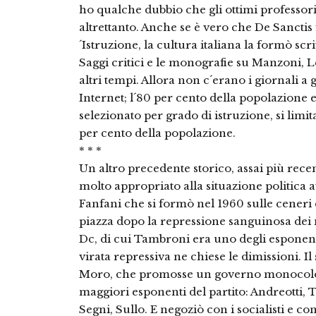
ho qualche dubbio che gli ottimi professo
altrettanto. Anche se è vero che De Sanctis
´Istruzione, la cultura italiana la formò scr
Saggi critici e le monografie su Manzoni, 
altri tempi. Allora non c´erano i giornali a g
Internet; l´80 per cento della popolazione 
selezionato per grado di istruzione, si limi
per cento della popolazione.
* * *
Un altro precedente storico, assai più rece
molto appropriato alla situazione politica a
Fanfani che si formò nel 1960 sulle ceneri
piazza dopo la repressione sanguinosa dei 
Dc, di cui Tambroni era uno degli esponent
virata repressiva ne chiese le dimissioni. Il
Moro, che promosse un governo monocolor
maggiori esponenti del partito: Andreotti, 
Segni, Sullo. E negoziò con i socialisti e con