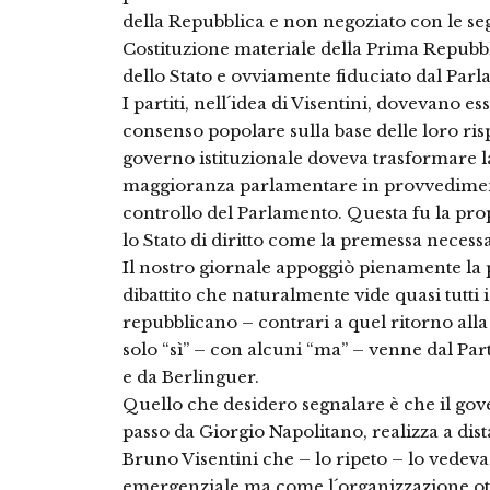
della Repubblica e non negoziato con le segr
Costituzione materiale della Prima Repubb
dello Stato e ovviamente fiduciato dal Par
I partiti, nell´idea di Visentini, dovevano e
consenso popolare sulla base delle loro ri
governo istituzionale doveva trasformare 
maggioranza parlamentare in provvedimenti 
controllo del Parlamento. Questa fu la pro
lo Stato di diritto come la premessa neces
Il nostro giornale appoggiò pienamente la 
dibattito che naturalmente vide quasi tutti 
repubblicano – contrari a quel ritorno alla 
solo “sì” – con alcuni “ma” – venne dal Pa
e da Berlinguer.
Quello che desidero segnalare è che il gov
passo da Giorgio Napolitano, realizza a dist
Bruno Visentini che – lo ripeto – lo vede
emergenziale ma come l´organizzazione ottim