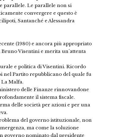
parallele. Le parallele non si
ticamente convergere e questo è
cilipoti, Santanché e Alessandra
ecente (1980) e ancora più appropriato
i Bruno Visentini e merita un´attenta
turale e politica di Visentini. Ricordo
oi nel Partito repubblicano del quale fu
 La Malfa.
l ministero delle Finanze rinnovandone
rofondamente il sistema fiscale.
ma delle società per azioni e per una
eva.
 problema del governo istituzionale, non
i emergenza, ma come la soluzione
Un governo nominato dal presidente