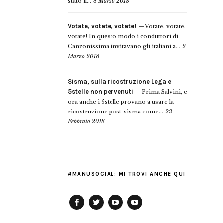
stato il...
8 Marzo 2018
Votate, votate, votate!
Votate, votate,
votate! In questo modo i conduttori di
Canzonissima invitavano gli italiani a...
2
Marzo 2018
Sisma, sulla ricostruzione Lega e
5stelle non pervenuti
Prima Salvini, e
ora anche i 5stelle provano a usare la
ricostruzione post-sisma come...
22
Febbraio 2018
#MANUSOCIAL: MI TROVI ANCHE QUI
Facebook
Twitter
YouTube
YouTube
Manu
PD