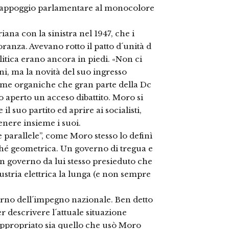
) l´appoggio parlamentare al monocolore
iana con la sinistra nel 1947, che i
oranza. Avevano rotto il patto d´unità d
litica erano ancora in piedi. «Non ci
i, ma la novità del suo ingresso
orme organiche che gran parte della Dc
o aperto un acceso dibattito. Moro si
l suo partito ed aprire ai socialisti,
nere insieme i suoi.
e parallele”, come Moro stesso lo definì
ché geometrica. Un governo di tregua e
n governo da lui stesso presieduto che
stria elettrica la lunga (e non sempre
erno dell´impegno nazionale. Ben detto
r descrivere l´attuale situazione
ppropriato sia quello che usò Moro