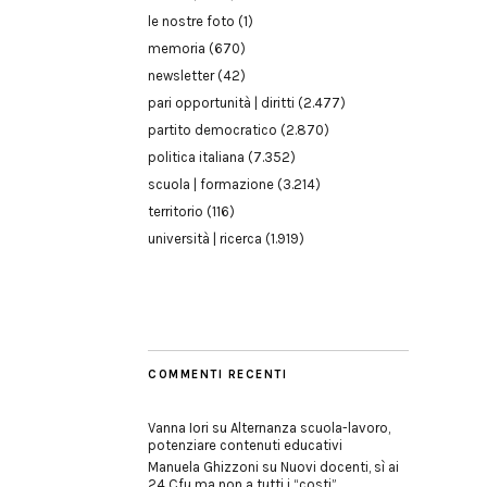
le nostre foto
(1)
memoria
(670)
newsletter
(42)
pari opportunità | diritti
(2.477)
partito democratico
(2.870)
politica italiana
(7.352)
scuola | formazione
(3.214)
territorio
(116)
università | ricerca
(1.919)
COMMENTI RECENTI
Vanna Iori
su
Alternanza scuola-lavoro,
potenziare contenuti educativi
Manuela Ghizzoni
su
Nuovi docenti, sì ai
24 Cfu ma non a tutti i “costi”