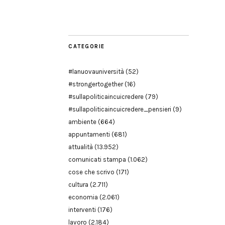
Modena
CATEGORIE
#lanuovauniversità
(52)
#strongertogether
(16)
#sullapoliticaincuicredere
(79)
#sullapoliticaincuicredere_pensieri
(9)
ambiente
(664)
appuntamenti
(681)
attualità
(13.952)
comunicati stampa
(1.062)
cose che scrivo
(171)
cultura
(2.711)
economia
(2.061)
interventi
(176)
lavoro
(2.184)