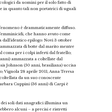
ologici da uomini per il solo fatto di
 e in quanto tali non portatrici di uguali
il fenomeno è drammaticamente diffuso.
5 femminicidi, che hanno avuto come
 dall’identico epilogo: Novi 3 ottobre
 ammazzata di botte dal marito mentre
l coma per i colpi inferti dal fratello;
anni) ammazzata a coltellate dal
is Johnson (50 anni, brasiliana) uccisa
no; Vignola 28 aprile 2011, Anna Teresa
ccoltellata da un suo conoscente
arbara Cuppini (36 anni) di Carpi è
dei soli dati anagrafici illumina un
bero alcuni – a precisi e ristretti