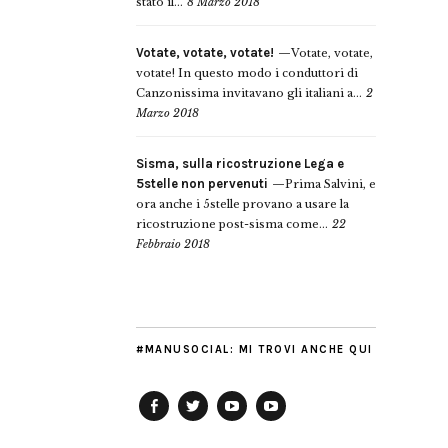
stato il...
8 Marzo 2018
Votate, votate, votate!
Votate, votate,
votate! In questo modo i conduttori di
Canzonissima invitavano gli italiani a...
2
Marzo 2018
Sisma, sulla ricostruzione Lega e
5stelle non pervenuti
Prima Salvini, e
ora anche i 5stelle provano a usare la
ricostruzione post-sisma come...
22
Febbraio 2018
#MANUSOCIAL: MI TROVI ANCHE QUI
Facebook
Twitter
YouTube
YouTube
Manu
PD