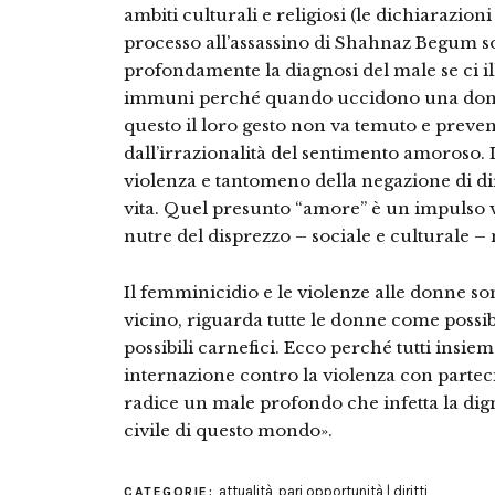
ambiti culturali e religiosi (le dichiarazion
processo all’assassino di Shahnaz Begum
profondamente la diagnosi del male se ci il
immuni perché quando uccidono una donna
questo il loro gesto non va temuto e preve
dall’irrazionalità del sentimento amoroso.
violenza e tantomeno della negazione di dirit
vita. Quel presunto “amore” è un impulso v
nutre del disprezzo – sociale e culturale –
Il femminicidio e le violenze alle donne 
vicino, riguarda tutte le donne come possibi
possibili carnefici. Ecco perché tutti insi
internazione contro la violenza con parteci
radice un male profondo che infetta la dig
civile di questo mondo».
attualità
,
pari opportunità | diritti
CATEGORIE: