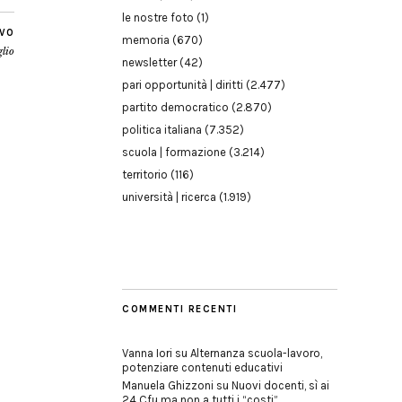
le nostre foto
(1)
IVO
memoria
(670)
glio
newsletter
(42)
pari opportunità | diritti
(2.477)
partito democratico
(2.870)
politica italiana
(7.352)
scuola | formazione
(3.214)
territorio
(116)
università | ricerca
(1.919)
COMMENTI RECENTI
Vanna Iori
su
Alternanza scuola-lavoro,
potenziare contenuti educativi
Manuela Ghizzoni
su
Nuovi docenti, sì ai
24 Cfu ma non a tutti i “costi”