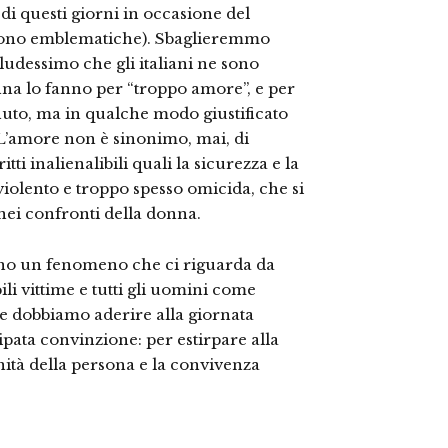
i di questi giorni in occasione del
 sono emblematiche). Sbaglieremmo
ludessimo che gli italiani ne sono
 lo fanno per “troppo amore”, e per
nuto, ma in qualche modo giustificato
 L’amore non è sinonimo, mai, di
ti inalienalibili quali la sicurezza e la
iolento e troppo spesso omicida, che si
 nei confronti della donna.
sono un fenomeno che ci riguarda da
li vittime e tutti gli uomini come
eme dobbiamo aderire alla giornata
pata convinzione: per estirpare alla
nità della persona e la convivenza