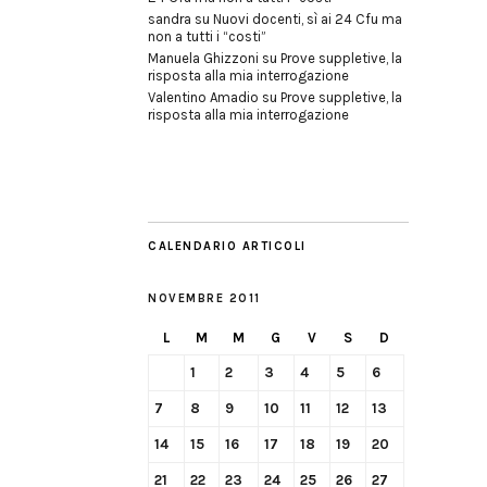
sandra
su
Nuovi docenti, sì ai 24 Cfu ma
non a tutti i “costi”
Manuela Ghizzoni
su
Prove suppletive, la
risposta alla mia interrogazione
Valentino Amadio
su
Prove suppletive, la
risposta alla mia interrogazione
CALENDARIO ARTICOLI
NOVEMBRE 2011
L
M
M
G
V
S
D
1
2
3
4
5
6
7
8
9
10
11
12
13
14
15
16
17
18
19
20
21
22
23
24
25
26
27