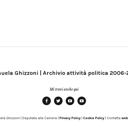
ela Ghizzoni | Archivio attività politica 2006
Mi trovi anche qui
Facebook
Twitter
YouTube
YouTube
Manu
PD
Modena
ela Ghizzoni | Deputata alla Camera |
Privacy Policy
|
Cookie Policy
| Contatta
web