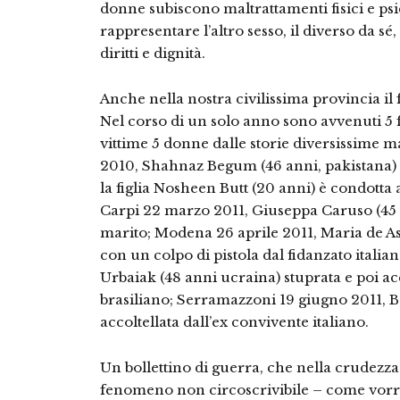
donne subiscono maltrattamenti fisici e psic
rappresentare l’altro sesso, il diverso da sé,
diritti e dignità.
Anche nella nostra civilissima provincia 
Nel corso di un solo anno sono avvenuti 
vittime 5 donne dalle storie diversissime ma
2010, Shahnaz Begum (46 anni, pakistana)
la figlia Nosheen Butt (20 anni) è condotta a
Carpi 22 marzo 2011, Giuseppa Caruso (45 
marito; Modena 26 aprile 2011, Maria de Ass
con un colpo di pistola dal fidanzato italia
Urbaiak (48 anni ucraina) stuprata e poi a
brasiliano; Serramazzoni 19 giugno 2011, B
accoltellata dall’ex convivente italiano.
Un bollettino di guerra, che nella crudezza 
fenomeno non circoscrivibile – come vorreb