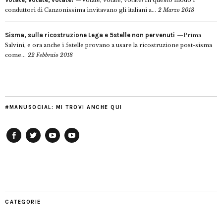
Votate, votate, votate! In questo modo i
conduttori di Canzonissima invitavano gli italiani a...
2 Marzo 2018
Sisma, sulla ricostruzione Lega e 5stelle non pervenuti
Prima
Salvini, e ora anche i 5stelle provano a usare la ricostruzione post-sisma
come...
22 Febbraio 2018
#MANUSOCIAL: MI TROVI ANCHE QUI
Facebook
Twitter
YouTube
YouTube
Manu
PD
Modena
CATEGORIE