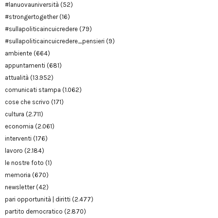
#lanuovauniversità
(52)
#strongertogether
(16)
#sullapoliticaincuicredere
(79)
#sullapoliticaincuicredere_pensieri
(9)
ambiente
(664)
appuntamenti
(681)
attualità
(13.952)
comunicati stampa
(1.062)
cose che scrivo
(171)
cultura
(2.711)
economia
(2.061)
interventi
(176)
lavoro
(2.184)
le nostre foto
(1)
memoria
(670)
newsletter
(42)
pari opportunità | diritti
(2.477)
partito democratico
(2.870)