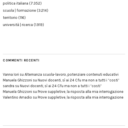
politica italiana
(7.352)
scuola | formazione
(3.214)
territorio
(116)
università | ricerca
(1.919)
COMMENTI RECENTI
Vanna Iori
su
Alternanza scuola-lavoro, potenziare contenuti educativi
Manuela Ghizzoni
su
Nuovi docenti, sì ai 24 Cfu ma non a tutti i “costi”
sandra
su
Nuovi docenti, sì ai 24 Cfu ma non a tutti i “costi”
Manuela Ghizzoni
su
Prove suppletive, la risposta alla mia interrogazione
Valentino Amadio
su
Prove suppletive, la risposta alla mia interrogazione