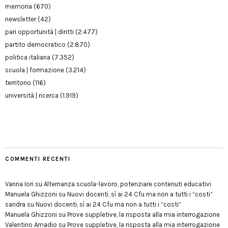
memoria
(670)
newsletter
(42)
pari opportunità | diritti
(2.477)
partito democratico
(2.870)
politica italiana
(7.352)
scuola | formazione
(3.214)
territorio
(116)
università | ricerca
(1.919)
COMMENTI RECENTI
Vanna Iori
su
Alternanza scuola-lavoro, potenziare contenuti educativi
Manuela Ghizzoni
su
Nuovi docenti, sì ai 24 Cfu ma non a tutti i “costi”
sandra
su
Nuovi docenti, sì ai 24 Cfu ma non a tutti i “costi”
Manuela Ghizzoni
su
Prove suppletive, la risposta alla mia interrogazione
Valentino Amadio
su
Prove suppletive, la risposta alla mia interrogazione