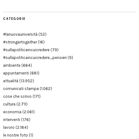
CATEGORIE
#lanuovauniversità
(52)
#strongertogether
(16)
#sullapoliticaincuicredere
(79)
#sullapoliticaincuicredere_pensieri
(9)
ambiente
(664)
appuntamenti
(681)
attualità
(13.952)
comunicati stampa
(1.062)
cose che scrivo
(171)
cultura
(2.711)
economia
(2.061)
interventi
(176)
lavoro
(2.184)
le nostre foto
(1)