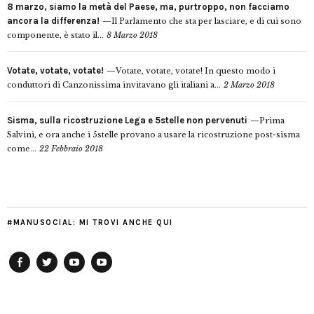
8 marzo, siamo la metà del Paese, ma, purtroppo, non facciamo
ancora la differenza!
Il Parlamento che sta per lasciare, e di cui sono
componente, è stato il...
8 Marzo 2018
Votate, votate, votate!
Votate, votate, votate! In questo modo i
conduttori di Canzonissima invitavano gli italiani a...
2 Marzo 2018
Sisma, sulla ricostruzione Lega e 5stelle non pervenuti
Prima
Salvini, e ora anche i 5stelle provano a usare la ricostruzione post-sisma
come...
22 Febbraio 2018
#MANUSOCIAL: MI TROVI ANCHE QUI
Facebook
Twitter
YouTube
YouTube
Manu
PD
Modena