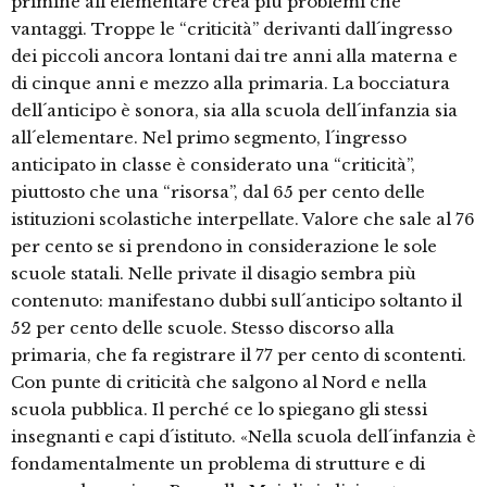
primine all´elementare crea più problemi che
vantaggi. Troppe le “criticità” derivanti dall´ingresso
dei piccoli ancora lontani dai tre anni alla materna e
di cinque anni e mezzo alla primaria. La bocciatura
dell´anticipo è sonora, sia alla scuola dell´infanzia sia
all´elementare. Nel primo segmento, l´ingresso
anticipato in classe è considerato una “criticità”,
piuttosto che una “risorsa”, dal 65 per cento delle
istituzioni scolastiche interpellate. Valore che sale al 76
per cento se si prendono in considerazione le sole
scuole statali. Nelle private il disagio sembra più
contenuto: manifestano dubbi sull´anticipo soltanto il
52 per cento delle scuole. Stesso discorso alla
primaria, che fa registrare il 77 per cento di scontenti.
Con punte di criticità che salgono al Nord e nella
scuola pubblica. Il perché ce lo spiegano gli stessi
insegnanti e capi d´istituto. «Nella scuola dell´infanzia è
fondamentalmente un problema di strutture e di