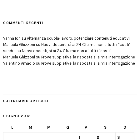
COMMENTI RECENTI
Vanna Iori
su
Alternanza scuola-lavoro, potenziare contenuti educativi
Manuela Ghizzoni
su
Nuovi docenti, sì ai 24 Cfu ma non a tutti i “costi”
sandra
su
Nuovi docenti, sì ai 24 Cfu ma non a tutti i “costi”
Manuela Ghizzoni
su
Prove suppletive, la risposta alla mia interrogazione
Valentino Amadio
su
Prove suppletive, la risposta alla mia interrogazione
CALENDARIO ARTICOLI
GIUGNO 2012
L
M
M
G
V
S
D
1
2
3