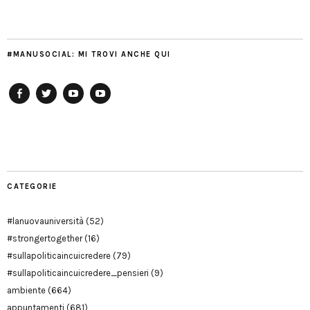
#MANUSOCIAL: MI TROVI ANCHE QUI
Facebook
Twitter
YouTube
YouTube
Manu
PD
Modena
CATEGORIE
#lanuovauniversità
(52)
#strongertogether
(16)
#sullapoliticaincuicredere
(79)
#sullapoliticaincuicredere_pensieri
(9)
ambiente
(664)
appuntamenti
(681)