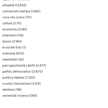
attualità
(13.952)
comunicati stampa
(1.062)
cose che scrivo
(171)
cultura
(2.711)
economia
(2.061)
interventi
(176)
lavoro
(2.184)
le nostre foto
(1)
memoria
(670)
newsletter
(42)
pari opportunità | diritti
(2.477)
partito democratico
(2.870)
politica italiana
(7.352)
scuola | formazione
(3.214)
territorio
(116)
università | ricerca
(1.919)