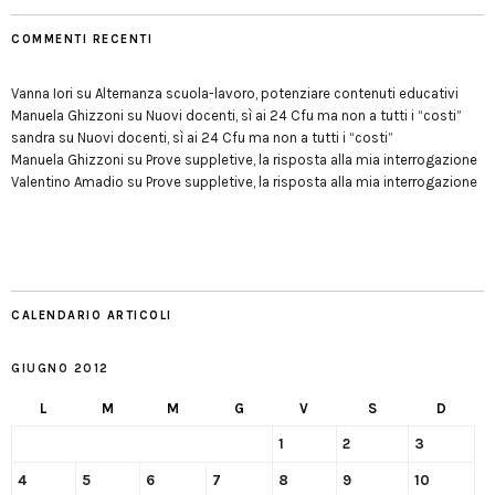
COMMENTI RECENTI
Vanna Iori
su
Alternanza scuola-lavoro, potenziare contenuti educativi
Manuela Ghizzoni
su
Nuovi docenti, sì ai 24 Cfu ma non a tutti i “costi”
sandra
su
Nuovi docenti, sì ai 24 Cfu ma non a tutti i “costi”
Manuela Ghizzoni
su
Prove suppletive, la risposta alla mia interrogazione
Valentino Amadio
su
Prove suppletive, la risposta alla mia interrogazione
CALENDARIO ARTICOLI
GIUGNO 2012
L
M
M
G
V
S
D
1
2
3
4
5
6
7
8
9
10