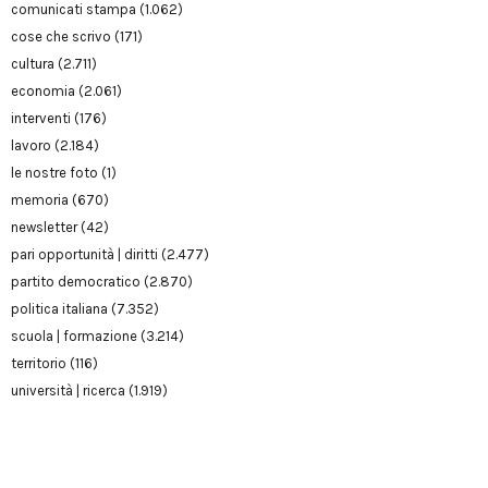
comunicati stampa
(1.062)
cose che scrivo
(171)
cultura
(2.711)
economia
(2.061)
interventi
(176)
lavoro
(2.184)
le nostre foto
(1)
memoria
(670)
newsletter
(42)
pari opportunità | diritti
(2.477)
partito democratico
(2.870)
politica italiana
(7.352)
scuola | formazione
(3.214)
territorio
(116)
università | ricerca
(1.919)