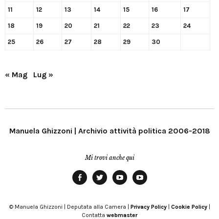
11
12
13
14
15
16
17
18
19
20
21
22
23
24
25
26
27
28
29
30
« Mag
Lug »
Manuela Ghizzoni | Archivio attività politica 2006-2018
Mi trovi anche qui
Facebook
Twitter
YouTube
YouTube
Manu
PD
Modena
© Manuela Ghizzoni | Deputata alla Camera |
Privacy Policy
|
Cookie Policy
|
Contatta
webmaster