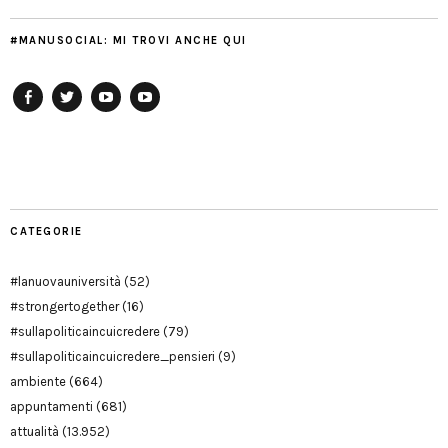
#MANUSOCIAL: MI TROVI ANCHE QUI
Facebook
Twitter
YouTube
YouTube
Manu
PD
Modena
CATEGORIE
#lanuovauniversità
(52)
#strongertogether
(16)
#sullapoliticaincuicredere
(79)
#sullapoliticaincuicredere_pensieri
(9)
ambiente
(664)
appuntamenti
(681)
attualità
(13.952)