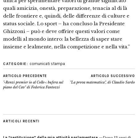
unica per sperimentare valori di grande significato
quali amicizia, onestà, preparazione, tenacia al di là
delle frontiere e, quindi, delle differenze di culture e
status sociale. Lo sport – ha concluso la Presidente
Ghizzoni – può e deve offrire questi valori come
modelli al mondo intero: la bellezza di saper stare
insieme e lealmente, nella competizione e nella vita.”
comunicati stampa
CATEGORIE:
ARTICOLO PRECEDENTE
ARTICOLO SUCCESSIVO
"«Renzi premier io al Colle»: bufera sul
"La prova matematica", di Claudio Sardo
piano del Cav" di Federica Fantozzi
ARTICOLI RECENTI
La “restituzione” della mia attività parlamentare
Dopo 12 anni di