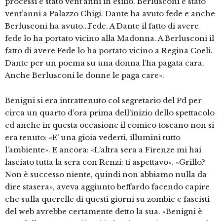
processi è stato vent’anni in esilio. Berlusconi è stato
vent’anni a Palazzo Chigi. Dante ha avuto fede e anche
Berlusconi ha avuto…Fede. A Dante il fatto di avere
fede lo ha portato vicino alla Madonna. A Berlusconi il
fatto di avere Fede lo ha portato vicino a Regina Coeli.
Dante per un poema su una donna l’ha pagata cara.
Anche Berlusconi le donne le paga care».
Benigni si era intrattenuto col segretario del Pd per
circa un quarto d’ora prima dell’inizio dello spettacolo
ed anche in questa occasione il comico toscano non si
era tenuto: «E’ una gioia vederti, illumini tutto
l’ambiente». E ancora: «L’altra sera a Firenze mi hai
lasciato tutta la sera con Renzi: ti aspettavo». «Grillo?
Non è successo niente, quindi non abbiamo nulla da
dire stasera», aveva aggiunto beffardo facendo capire
che sulla querelle di questi giorni su zombie e fascisti
del web avrebbe certamente detto la sua. «Benigni è