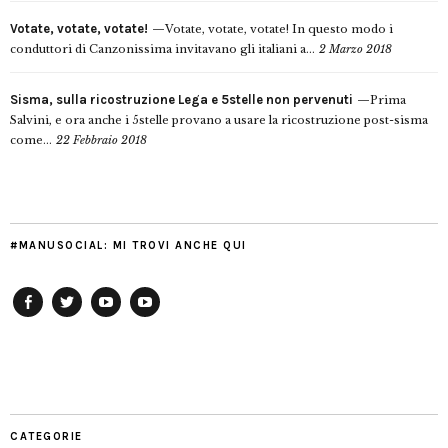
Votate, votate, votate!
Votate, votate, votate! In questo modo i
conduttori di Canzonissima invitavano gli italiani a...
2 Marzo 2018
Sisma, sulla ricostruzione Lega e 5stelle non pervenuti
Prima
Salvini, e ora anche i 5stelle provano a usare la ricostruzione post-sisma
come...
22 Febbraio 2018
#MANUSOCIAL: MI TROVI ANCHE QUI
Facebook
Twitter
YouTube
YouTube
Manu
PD
Modena
CATEGORIE