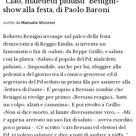
“Ciao, maledetti piduisti” Benigni-
show alla festa, di Paolo Baroni
scritto da
Manuela Ghizzoni
Roberto Benigni irrompe sul palco della festa
democratica di Reggio Emilia, si inventa un
fantomatico fax di «saluti» da Beppe Grillo, e saluta
così la platea: «Saluto il popolo del Pd, maledetti
piduisti…». Impossibile, anche per lui, sfuggire alla
polemica del giorno tra il comico genovese ed il
segretario del Pd seduto in prima fila per assistere alla
«lettura di Dante». E’ proprio a Bersani-zombie che
Benigni si rivolge per primo: «Bersani reagisci… batti
un colpo, alzati e cammina». E poi rivolto a Grillo:
«Non si dice morto, al limite diversamente vivo…». «Mi
è appena arrivato un suo fax di saluto – aveva esordito
poco prima -. C’è scritto “cari Bersani ed elettori del
Pd, vi volevo salutare e dire a tutti di andare a vaffa…”