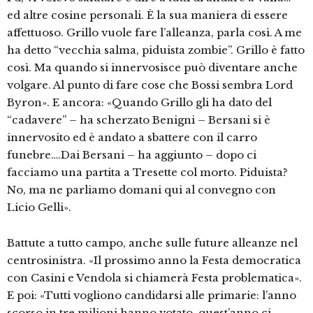
ed altre cosine personali. È la sua maniera di essere
affettuoso. Grillo vuole fare l’alleanza, parla così. A me
ha detto “vecchia salma, piduista zombie”. Grillo è fatto
così. Ma quando si innervosisce può diventare anche
volgare. Al punto di fare cose che Bossi sembra Lord
Byron». E ancora: «Quando Grillo gli ha dato del
“cadavere” – ha scherzato Benigni – Bersani si è
innervosito ed è andato a sbattere con il carro
funebre….Dai Bersani – ha aggiunto – dopo ci
facciamo una partita a Tresette col morto. Piduista?
No, ma ne parliamo domani qui al convegno con
Licio Gelli».
Battute a tutto campo, anche sulle future alleanze nel
centrosinistra. «Il prossimo anno la Festa democratica
con Casini e Vendola si chiamerà Festa problematica».
E poi: «Tutti vogliono candidarsi alle primarie: l’anno
scorso in tre milioni hanno votato, quest’anno ci