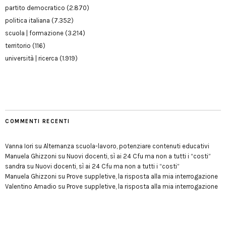
partito democratico
(2.870)
politica italiana
(7.352)
scuola | formazione
(3.214)
territorio
(116)
università | ricerca
(1.919)
COMMENTI RECENTI
Vanna Iori
su
Alternanza scuola-lavoro, potenziare contenuti educativi
Manuela Ghizzoni
su
Nuovi docenti, sì ai 24 Cfu ma non a tutti i “costi”
sandra
su
Nuovi docenti, sì ai 24 Cfu ma non a tutti i “costi”
Manuela Ghizzoni
su
Prove suppletive, la risposta alla mia interrogazione
Valentino Amadio
su
Prove suppletive, la risposta alla mia interrogazione