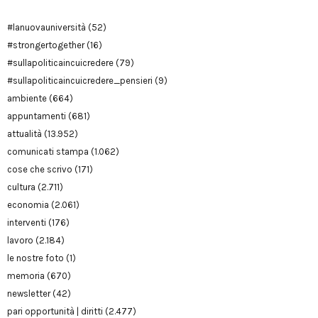
#lanuovauniversità
(52)
#strongertogether
(16)
#sullapoliticaincuicredere
(79)
#sullapoliticaincuicredere_pensieri
(9)
ambiente
(664)
appuntamenti
(681)
attualità
(13.952)
comunicati stampa
(1.062)
cose che scrivo
(171)
cultura
(2.711)
economia
(2.061)
interventi
(176)
lavoro
(2.184)
le nostre foto
(1)
memoria
(670)
newsletter
(42)
pari opportunità | diritti
(2.477)