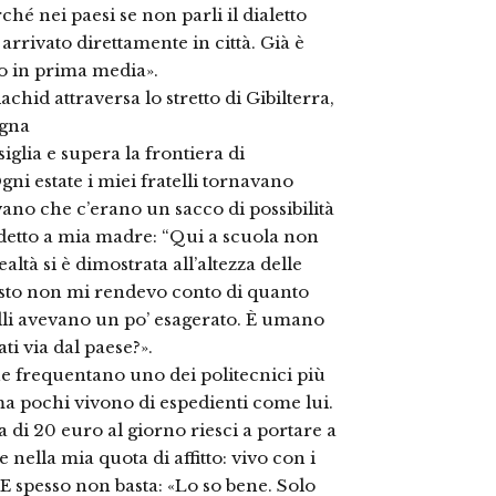
hé nei paesi se non parli il dialetto
arrivato direttamente in città. Già è
ano in prima media».
achid attraversa lo stretto di Gibilterra,
agna
siglia e supera la frontiera di
ni estate i miei fratelli tornavano
vano che c’erano un sacco di possibilità
 detto a mia madre: “Qui a scuola non
realtà si è dimostrata all’altezza delle
osto non mi rendevo conto di quanto
telli avevano un po’ esagerato. È umano
i via dal paese?».
he frequentano uno dei politecnici più
 ma pochi vivono di espedienti come lui.
a di 20 euro al giorno riesci a portare a
nella mia quota di affitto: vivo con i
 ». E spesso non basta: «Lo so bene. Solo