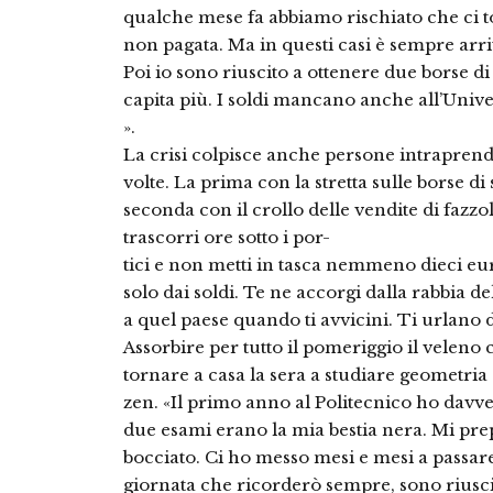
qualche mese fa abbiamo rischiato che ci to
non pagata. Ma in questi casi è sempre arri
Poi io sono riuscito a ottenere due borse 
capita più. I soldi mancano anche all’Univers
».
La crisi colpisce anche persone intrapren
volte. La prima con la stretta sulle borse di 
seconda con il crollo delle vendite di fazzol
trascorri ore sotto i por-
tici e non metti in tasca nemmeno dieci euro
solo dai soldi. Te ne accorgi dalla rabbia d
a quel paese quando ti avvicini. Ti urlano d
Assorbire per tutto il pomeriggio il veleno ch
tornare a casa la sera a studiare geometria 
zen. «Il primo anno al Politecnico ho davv
due esami erano la mia bestia nera. Mi pre
bocciato. Ci ho messo mesi e mesi a passare 
giornata che ricorderò sempre, sono riusci