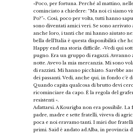
«Poco, per fortuna. Perché al mattino, nell
cominciato a chiedere: “Ma noi ci siamo vist
Po?”». Così, poco per volta, tutti hanno sap
sono diventati amici veri. Se sono arrivato
anche loro, i tanti che mi hanno aiutato nei
bella dell’Italia è questa disponibilità che 
Happy end ma storia difficile. «Vedi qui sotto
pugno. Era un gruppo di ragazzi. Avranno a
notte. Avevo la mia mercanzia. Mi sono vol
di razzisti. Mi hanno picchiato. Sarebbe an
dei passanti. Vedi, anche qui, in fondo c’è 
Quando capita qualcosa di brutto devi cercar
ricominciare da capo. È la regola del grafe
resistenti ».
Adattarsi. A Kourigba non era possibile. La 
padre, madre e sette fratelli, viveva di agr
poca e noi eravamo tanti. I miei due fratell
primi. Said è andato ad Alba, in provincia