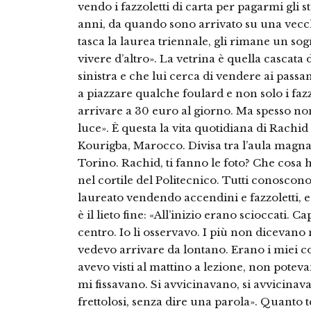
vendo i fazzoletti di carta per pagarmi gli st
anni, da quando sono arrivato su una vecc
tasca la laurea triennale, gli rimane un so
vivere d’altro». La vetrina è quella cascata 
sinistra e che lui cerca di vendere ai passa
a piazzare qualche foulard e non solo i fazzo
arrivare a 30 euro al giorno. Ma spesso non 
luce». È questa la vita quotidiana di Rachi
Kourigba, Marocco. Divisa tra l’aula magna d
Torino. Rachid, ti fanno le foto? Che cosa 
nel cortile del Politecnico. Tutti conoscono
laureato vendendo accendini e fazzoletti, 
è il lieto fine: «All’inizio erano scioccati. Ca
centro. Io li osservavo. I più non dicevano
vedevo arrivare da lontano. Erano i miei 
avevo visti al mattino a lezione, non poteva
mi fissavano. Si avvicinavano, si avvicinava
frettolosi, senza dire una parola». Quanto