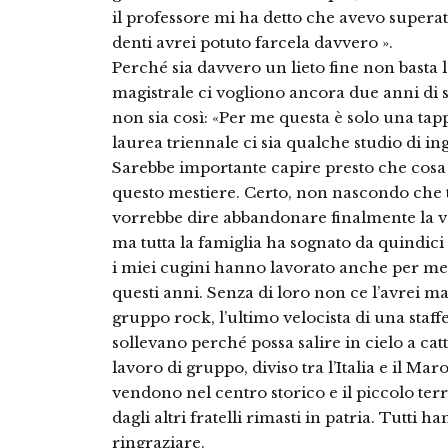
il professore mi ha detto che avevo superat
denti avrei potuto farcela davvero ».
Perché sia davvero un lieto fine non basta l
magistrale ci vogliono ancora due anni di s
non sia così: «Per me questa è solo una ta
laurea triennale ci sia qualche studio di i
Sarebbe importante capire presto che cosa
questo mestiere. Certo, non nascondo che t
vorrebbe dire abbandonare finalmente la vetr
ma tutta la famiglia ha sognato da quindici a
i miei cugini hanno lavorato anche per me, 
questi anni. Senza di loro non ce l’avrei ma
gruppo rock, l’ultimo velocista di una staffe
sollevano perché possa salire in cielo a catt
lavoro di gruppo, diviso tra l’Italia e il Maroc
vendono nel centro storico e il piccolo ter
dagli altri fratelli rimasti in patria. Tutti h
ringraziare.