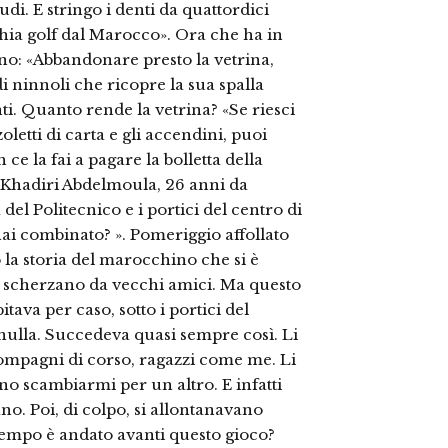
udi. E stringo i denti da quattordici
hia golf dal Marocco». Ora che ha in
gno: «Abbandonare presto la vetrina,
di ninnoli che ricopre la sua spalla
nti. Quanto rende la vetrina? «Se riesci
letti di carta e gli accendini, puoi
ce la fai a pagare la bolletta della
d Khadiri Abdelmoula, 26 anni da
el Politecnico e i portici del centro di
hai combinato? ». Pomeriggio affollato
 la storia del marocchino che si è
e scherzano da vecchi amici. Ma questo
pitava per caso, sotto i portici del
 nulla. Succedeva quasi sempre così. Li
compagni di corso, ragazzi come me. Li
no scambiarmi per un altro. E infatti
no. Poi, di colpo, si allontanavano
 tempo è andato avanti questo gioco?