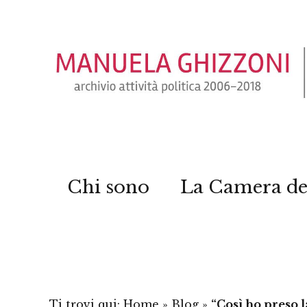
Chi sono
La Camera de
Ti trovi qui:
Home
»
Blog
»
“Così ho preso 