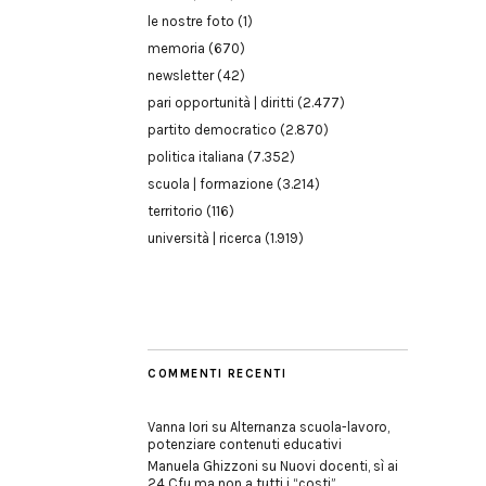
le nostre foto
(1)
memoria
(670)
newsletter
(42)
pari opportunità | diritti
(2.477)
partito democratico
(2.870)
politica italiana
(7.352)
scuola | formazione
(3.214)
territorio
(116)
università | ricerca
(1.919)
COMMENTI RECENTI
Vanna Iori
su
Alternanza scuola-lavoro,
potenziare contenuti educativi
Manuela Ghizzoni
su
Nuovi docenti, sì ai
24 Cfu ma non a tutti i “costi”