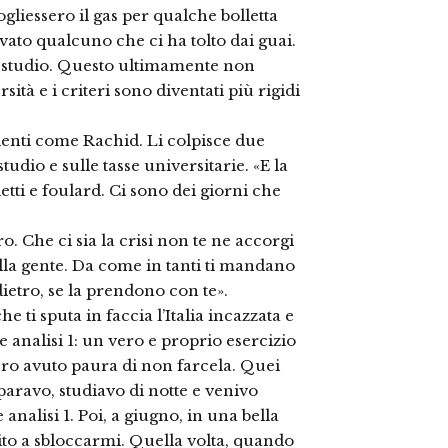
gliessero il gas per qualche bolletta
vato qualcuno che ci ha tolto dai guai.
di studio. Questo ultimamente non
ità e i criteri sono diventati più rigidi
denti come Rachid. Li colpisce due
studio e sulle tasse universitarie. «E la
etti e foulard. Ci sono dei giorni che
. Che ci sia la crisi non te ne accorgi
ella gente. Da come in tanti ti mandano
ietro, se la prendono con te».
e ti sputa in faccia l’Italia incazzata e
e analisi 1: un vero e proprio esercizio
ero avuto paura di non farcela. Quei
paravo, studiavo di notte e venivo
analisi 1. Poi, a giugno, in una bella
to a sbloccarmi. Quella volta, quando