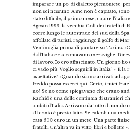
imparare un po’ di dialetto piemontese, perc
non sei nessuno. A me non è capitato, sono 
stato difficile, il primo mese, capire l’itali
Agosto 1999, la vecchia Golf dei fratelli di R
corre lungo le autostrade del sud della Sp
affollate di turisti, raggiunge il golfo di Mar
Ventimiglia prima di puntare su Torino. «Og
dall’Italia e raccontavano meraviglie. Dice
di lavoro. Io ero affascinato. Un giorno ho
ci vado più. Voglio seguirli in Italia” ». E la 
aspettative? «Quando siamo arrivati ad ag
freddo possa esserci qui. Certo, i miei fra
no? Se no come spiegavano che erano andat
Rachid è una delle centinaia di stranieri c
ambiti d’Italia. Arrivano da tutto il mondo
«Il conto è presto fatto. Se calcoli una medi
casa 600 euro in un mese. Una parte finisce 
fratelli. Un’altra va in vitto, libri e bollette