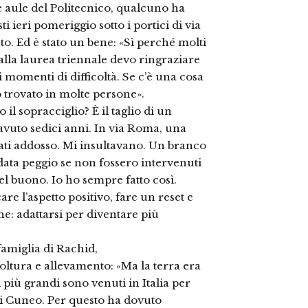
e aule del Politecnico, qualcuno ha
i ieri pomeriggio sotto i portici di via
uto. Ed è stato un bene: «Sì perché molti
 alla laurea triennale devo ringraziare
 momenti di difficoltà. Se c’è una cosa
ho trovato in molte persone».
 il sopracciglio? È il taglio di un
vuto sedici anni. In via Roma, una
ati addosso. Mi insultavano. Un branco
data peggio se non fossero intervenuti
del buono. Io ho sempre fatto così.
e l’aspetto positivo, fare un reset e
ne: adattarsi per diventare più
famiglia di Rachid,
icoltura e allevamento: «Ma la terra era
i più grandi sono venuti in Italia per
 di Cuneo. Per questo ha dovuto