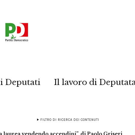
i Deputati
Il lavoro di Deputat
FILTRO DI RICERCA DEI CONTENUTI
la laurea vendendo accendini”, di Paolo Griseri