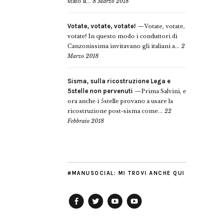
stato il...
8 Marzo 2018
Votate, votate, votate!
Votate, votate,
votate! In questo modo i conduttori di
Canzonissima invitavano gli italiani a...
2
Marzo 2018
Sisma, sulla ricostruzione Lega e
5stelle non pervenuti
Prima Salvini, e
ora anche i 5stelle provano a usare la
ricostruzione post-sisma come...
22
Febbraio 2018
#MANUSOCIAL: MI TROVI ANCHE QUI
Facebook
Twitter
YouTube
YouTube
Manu
PD