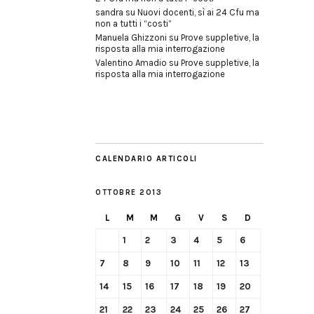
sandra
su
Nuovi docenti, sì ai 24 Cfu ma
non a tutti i “costi”
Manuela Ghizzoni
su
Prove suppletive, la
risposta alla mia interrogazione
Valentino Amadio
su
Prove suppletive, la
risposta alla mia interrogazione
CALENDARIO ARTICOLI
OTTOBRE 2013
L
M
M
G
V
S
D
1
2
3
4
5
6
7
8
9
10
11
12
13
14
15
16
17
18
19
20
21
22
23
24
25
26
27