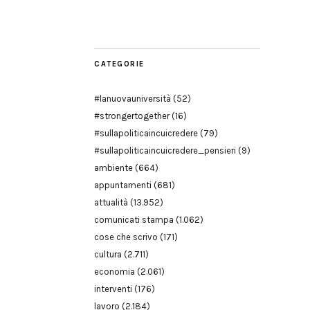
Modena
CATEGORIE
#lanuovauniversità
(52)
#strongertogether
(16)
#sullapoliticaincuicredere
(79)
#sullapoliticaincuicredere_pensieri
(9)
ambiente
(664)
appuntamenti
(681)
attualità
(13.952)
comunicati stampa
(1.062)
cose che scrivo
(171)
cultura
(2.711)
economia
(2.061)
interventi
(176)
lavoro
(2.184)